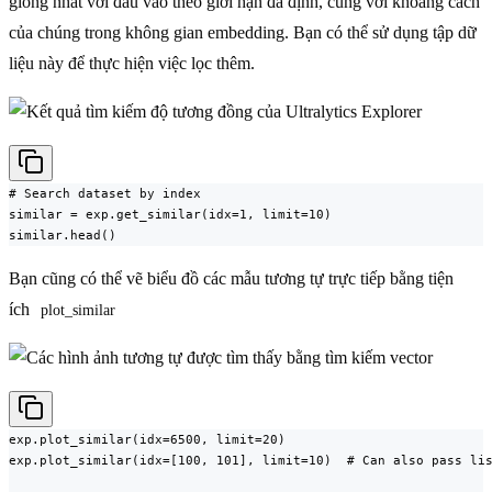
giống nhất với đầu vào theo giới hạn đã định, cùng với khoảng cách
của chúng trong không gian embedding. Bạn có thể sử dụng tập dữ
liệu này để thực hiện việc lọc thêm.
# Search dataset by index

similar = exp.get_similar(idx=1, limit=10)

similar.head()
Bạn cũng có thể vẽ biểu đồ các mẫu tương tự trực tiếp bằng tiện
ích
plot_similar
exp.plot_similar(idx=6500, limit=20)

exp.plot_similar(idx=[100, 101], limit=10)  # Can also pass lis