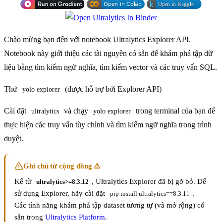
Chào mừng bạn đến với notebook Ultralytics Explorer API.
Notebook này giới thiệu các tài nguyên có sẵn để khám phá tập dữ
liệu bằng tìm kiếm ngữ nghĩa, tìm kiếm vector và các truy vấn SQL.
Thử
(được hỗ trợ bởi Explorer API)
yolo explorer
Cài đặt
và chạy
trong terminal của bạn để
ultralytics
yolo explorer
thực hiện các truy vấn tùy chỉnh và tìm kiếm ngữ nghĩa trong trình
duyệt.
Ghi chú từ cộng đồng ⚠️
Kể từ
, Ultralytics Explorer đã bị gỡ bỏ. Để
ultralytics>=8.3.12
sử dụng Explorer, hãy cài đặt
.
pip install ultralytics==8.3.11
Các tính năng khám phá tập dataset tương tự (và mở rộng) có
sẵn trong
Ultralytics Platform
.