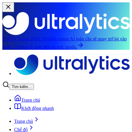
YOLO Vision 2026:
Sự kiện vision AI toàn cầu sẽ quay trở lại vào
ngày 13 tháng 9, trực tiếp và trực tuyến.
Chuyển đến nội dung chính
Tìm kiếm...
Trang chủ
Khởi động nhanh
Trang chủ
Chế độ