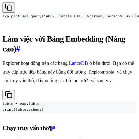
exp.plot_sql_query("WHERE labels LIKE '%person, person%' AND l
Làm việc với Bảng Embedding (Nâng
cao)
#
Explorer hoạt động trên các bảng
LanceDB
ở bên dưới. Bạn có thể
truy cập trực tiếp bảng này bằng đối tượng
và chạy
Explorer.table
các truy vấn thô, đẩy xuống các bộ lọc trước và sau, v.v.
table = exp.table

print(table.schema)
Chạy truy vấn thô¶
#