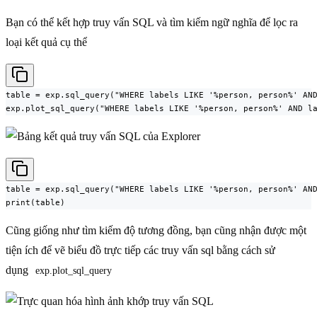
Bạn có thể kết hợp truy vấn SQL và tìm kiếm ngữ nghĩa để lọc ra
loại kết quả cụ thể
table = exp.sql_query("WHERE labels LIKE '%person, person%' AND
exp.plot_sql_query("WHERE labels LIKE '%person, person%' AND l
table = exp.sql_query("WHERE labels LIKE '%person, person%' AND
print(table)
Cũng giống như tìm kiếm độ tương đồng, bạn cũng nhận được một
tiện ích để vẽ biểu đồ trực tiếp các truy vấn sql bằng cách sử
dụng
exp.plot_sql_query