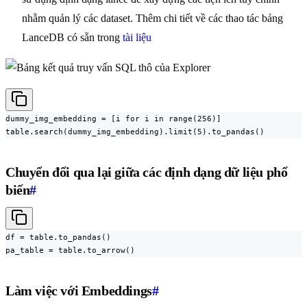
nhằm quản lý các dataset. Thêm chi tiết về các thao tác bảng
LanceDB có sẵn trong
tài liệu
dummy_img_embedding = [i for i in range(256)]

table.search(dummy_img_embedding).limit(5).to_pandas()
Chuyển đổi qua lại giữa các định dạng dữ liệu phổ
biến
#
df = table.to_pandas()

pa_table = table.to_arrow()
Làm việc với Embeddings
#