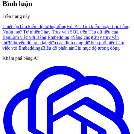
Bình luận
Trên trang này
Thiết lập
Tìm kiếm độ tương đồng
Hỏi AI: Tìm kiếm hoặc Lọc bằng
Ngôn ngữ Tự nhiên
Chạy Truy vấn SQL trên Tập dữ liệu của
Bạn
Làm việc với Bảng Embedding (Nâng cao)
Chạy truy vấn
thô¶
Chuyển đổi qua lại giữa các định dạng dữ liệu phổ biến
Làm
việc với Embeddings
Biểu đồ phân tán
Chỉ mục độ tương đồng
Khám phá bằng AI