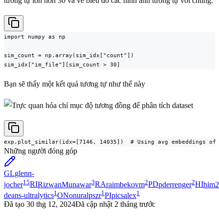
tương tự lớn hơn 30 và vẽ biểu đồ các hình ảnh tương tự với chúng.
import numpy as np

sim_count = np.array(sim_idx["count"])

sim_idx["im_file"][sim_count > 30]
Bạn sẽ thấy một kết quả tương tự như thế này
exp.plot_similar(idx=[7146, 14035])  # Using avg embeddings of
Những người đóng góp
GL
glenn-
15
3
2
2
jocher
RI
RizwanMunawar
RA
raimbekovm
PD
pderrenger
HI
him2
1
1
1
deans-ultralytics
ON
onuralpszr
PI
picsalex
Đã tạo
30 thg 12, 2024
Đã cập nhật
2 tháng trước