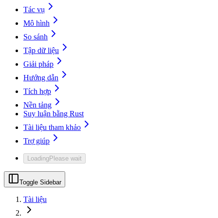
Tác vụ
Mô hình
So sánh
Tập dữ liệu
Giải pháp
Hướng dẫn
Tích hợp
Nền tảng
Suy luận bằng Rust
Tài liệu tham khảo
Trợ giúp
Loading
Please wait
Toggle Sidebar
Tài liệu