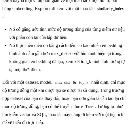
Dưới đây là một ví dụ đơn giản về một thao tác được hỗ trợ bởi
bảng embedding. Explorer đi kèm với một thao tác
similarity_index
-
Nó cố gắng ước tính mức độ tương đồng của từng điểm dữ liệu
với phần còn lại của tập dữ liệu.
Nó thực hiện điều đó bằng cách đếm có bao nhiêu embedding
hình ảnh nằm gần hơn max_dist so với hình ảnh hiện tại trong
không gian embedding đã tạo, xem xét top_k hình ảnh tương tự
tại một thời điểm.
Đối với một dataset, model,
&
nhất định, chỉ mục
max_dist
top_k
độ tương đồng một khi được tạo sẽ được tái sử dụng. Trong trường
hợp dataset của bạn đã thay đổi, hoặc bạn đơn giản là cần tạo lại chỉ
mục độ tương đồng, bạn có thể truyền
. Tương tự như
force=True
tìm kiếm vector và SQL, thao tác này cũng đi kèm với một tiện ích
để vẽ biểu đồ trực tiếp.