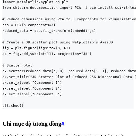
import matplotlib.pyplot as plt

from sklearn.decomposition import PCA  # pip install scikit-lea
# Reduce dimensions using PCA to 3 components for visualization
pca = PCA(n_components=3)

reduced_data = pca.fit_transform(embeddings)

# Create a 3D scatter plot using Matplotlib's Axes3D

fig = plt.figure(figsize=(8, 6))

ax = fig.add_subplot(111, projection="3d")

# Scatter plot

ax.scatter(reduced_data[:, 0], reduced_data[:, 1], reduced_data
ax.set_title("3D Scatter Plot of Reduced 256-Dimensional Data (
ax.set_xlabel("Component 1")

ax.set_ylabel("Component 2")

ax.set_zlabel("Component 3")

plt.show()
Chỉ mục độ tương đồng
#