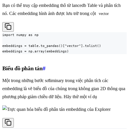
Bạn có thể truy cập embedding thô từ lancedb Table và phân tích
nó. Các embedding hình ảnh được lưu trữ trong cột
vector
import numpy as np

embeddings = table.to_pandas()["vector"].tolist()

embeddings = np.array(embeddings)
Biểu đồ phân tán
#
Một trong những bước sơliminary trong việc phân tích các
embedding là vẽ biểu đồ của chúng trong không gian 2D thông qua
phương pháp giảm chiều dữ liệu. Hãy thử một ví dụ