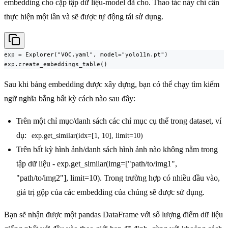
embedding cho cặp tập dữ liệu-model đã cho. Thao tác này chỉ cần
thực hiện một lần và sẽ được tự động tái sử dụng.
exp = Explorer("VOC.yaml", model="yolo11n.pt")

exp.create_embeddings_table()
Sau khi bảng embedding được xây dựng, bạn có thể chạy tìm kiếm
ngữ nghĩa bằng bất kỳ cách nào sau đây:
Trên một chỉ mục/danh sách các chỉ mục cụ thể trong dataset, ví
dụ:
exp.get_similar(idx=[1, 10], limit=10)
Trên bất kỳ hình ảnh/danh sách hình ảnh nào không nằm trong
tập dữ liệu - exp.get_similar(img=["path/to/img1",
"path/to/img2"], limit=10). Trong trường hợp có nhiều đầu vào,
giá trị gộp của các embedding của chúng sẽ được sử dụng.
Bạn sẽ nhận được một pandas DataFrame với số lượng điểm dữ liệu