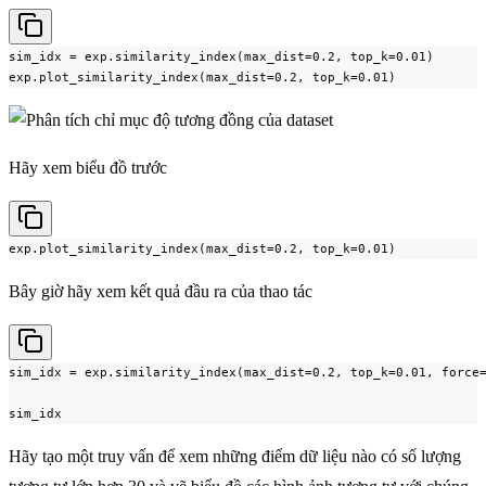
sim_idx = exp.similarity_index(max_dist=0.2, top_k=0.01)

exp.plot_similarity_index(max_dist=0.2, top_k=0.01)
Hãy xem biểu đồ trước
exp.plot_similarity_index(max_dist=0.2, top_k=0.01)
Bây giờ hãy xem kết quả đầu ra của thao tác
sim_idx = exp.similarity_index(max_dist=0.2, top_k=0.01, force=
sim_idx
Hãy tạo một truy vấn để xem những điểm dữ liệu nào có số lượng