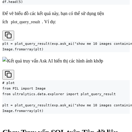
df.head(5)
Để vẽ biểu đồ các kết quả này, bạn có thể sử dụng tiện
ích
. Ví dụ:
plot_query_result
plt = plot_query_result(exp.ask_ai("show me 10 images containin
Image.fromarray(plt)
# plot

from PIL import Image

from ultralytics.data.explorer import plot_query_result

plt = plot_query_result(exp.ask_ai("show me 10 images containin
Image.fromarray(plt)