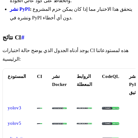
والحفاظ على كود عالي الجودة.
يتحقق هذا الاختبار مما إذا كان يمكن حزم المشروع
:
نشر PyPI
ونشره في PyPI دون أي أخطاء.
#
نتائج CI
يوجد أدناه الجدول الذي يوضح حالة اختبارات CI هذه لمستودعاتنا
الرئيسية:
نشر
CodeQL
الروابط
نشر
CI
المستودع
PyP
المعطلة
Docker
وثيق
yolov3
yolov5