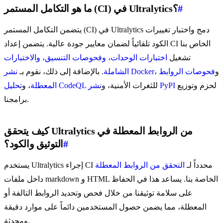
#
ما هو التكامل المستمر (CI) في Ultralytics؟
يتضمن التكامل المستمر (CI) في Ultralytics دمج واختبار تغييرات
الكود تلقائياً لضمان معايير جودة عالية. يتضمن إعداد CI الخاص بنا
تشغيل
اختبارات الوحدات، وفحوصات التنسيق، والاختبارات
، و
فحوصات الروابط
نشر Docker
الشاملة
. بالإضافة إلى ذلك، نقوم بـ
لحزم وتوزيع
نشر PyPI
للثغرات الأمنية، و
تحليل CodeQL
المعطلة
، و
برامجنا.
كيف يتحقق Ultralytics من الروابط المعطلة في
#
التوثيق والكود؟
يستخدم Ultralytics إجراء CI محدداً لـ
التحقق من الروابط المعطلة
داخل ملفات markdown و HTML الخاصة بنا. يساعد هذا في الحفاظ
على سلامة توثيقنا من خلال فحص وتحديد الروابط التالفة أو
المعطلة، مما يضمن حصول المستخدمين دائماً على موارد دقيقة
ومحدثة.