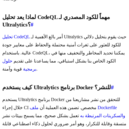
لماذا يعد تحليل CodeQL مهماً للكود المصدري لـ
#
Ultralytics؟
أمر بالغ الأهمية لـ Ultralytics حيث يقوم بتحليل دلالي
تحليل CodeQL
للكود للعثور على ثغرات أمنية محتملة والحفاظ على معايير جودة
عالية. باستخدام CodeQL، يمكننا تحديد المخاطر والتخفيف منها في
الكود الخاص بنا بشكل استباقي، مما يساعدنا على تقديم
حلول
قوية وآمنة.
برمجية
#
كيف يستخدم Ultralytics برنامج Docker للنشر؟
يستخدم Ultralytics برنامج Docker للتحقق من نشر مشاريعنا من
خلال إجراء CI مخصص. تضمن هذه العملية أن
ملف Dockerfile
والسكربتات المرتبطة به
تعمل بشكل صحيح، مما يسمح ببيئات نشر
متسقة وقابلة للتكرار، وهو أمر ضروري لحلول ذكاء اصطناعي قابلة