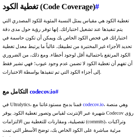
#
تغطية الكود (Code Coverage)
تغطية الكود هي مقياس يمثل النسبة المئوية للكود المصدري التي
يتم تنفيذها عند تشغيل اختباراتك. إنها توفر رؤية حول مدى دقة
اختباراتك في فحص الكود الخاص بك ويمكن أن تكون حاسمة في
تحديد الأجزاء غير المختبرة من تطبيقك. غالباً ما يرتبط معدل تغطية
الكود المرتفع باحتمالية أقل لوجود أخطاء. ومع ذلك، من الضروري
أن تفهم أن تغطية الكود لا تضمن عدم وجود عيوب؛ فهي تشير فقط
إلى أجزاء الكود التي تم تنفيذها بواسطة الاختبارات.
#
codecov.io
التكامل مع
، وهي منصة
codecov.io
في Ultralytics، قمنا بدمج مستودعاتنا مع
شهيرة عبر الإنترنت لقياس وتصور تغطية الكود. يوفر Codecov رؤى
تفصيلية، ومقارنات للتغطية بين الالتزامات (commits)، وتراكبات
مرئية مباشرة على الكود الخاص بك، توضح الأسطر التي تمت