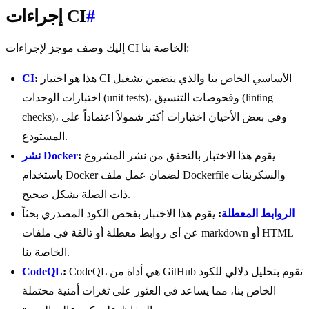
#
إجراءات CI
إليك وصف موجز لإجراءات CI الخاصة بنا:
هذا هو اختبار CI الأساسي الخاص بنا والذي يتضمن تشغيل
:
CI
اختبارات الوحدات (unit tests)، وفحوصات التنسيق (linting
checks)، وفي بعض الأحيان اختبارات أكثر شمولاً اعتماداً على
المستودع.
يقوم هذا الاختبار بالتحقق من نشر المشروع
:
نشر Docker
باستخدام Docker لضمان عمل ملف Dockerfile والسكربتات
ذات الصلة بشكل صحيح.
الروابط المعطلة
:
يقوم هذا الاختبار بفحص الكود المصدري بحثاً
عن أي روابط معطلة أو تالفة في ملفات markdown أو HTML
الخاصة بنا.
CodeQL هي أداة من GitHub تقوم بتحليل دلالي للكود
:
CodeQL
الخاص بنا، مما يساعد في العثور على ثغرات أمنية محتملة