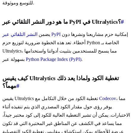
للتوسع وموثوقة.
#
ما هو دور النشر التلقائي عبر PyPI في Ultralytics؟
إمكانية حزم مشاريعنا ونشرها دون
النشر التلقائي عبر PyPI
يضمن
أخطاء. تعد هذه الخطوة ضرورية لتوزيع حزم Python الخاصة بـ
Ultralytics، مما يسمح للمستخدمين بتثبيت أدواتنا واستخدامها
.
Python Package Index (PyPI)
بسهولة عبر
كيف يقيس Ultralytics تغطية الكود ولماذا يعد ذلك
#
مهماً؟
، مما
Codecov
يقيس Ultralytics تغطية الكود من خلال التكامل مع
يوفر رؤى حول مقدار الكود المصدري الذي يتم تنفيذه أثناء
الاختبارات. يمكن أن تشير التغطية العالية للكود إلى كود مختبر جيداً،
مما يساعد في الكشف عن المناطق غير المختبرة التي قد تكون
عرضة للأخطاء. يمكن استكشاف مقاييس تغطية الكود التفصيلية