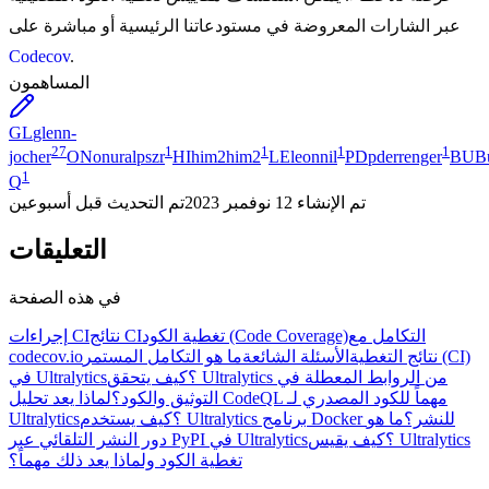
عبر الشارات المعروضة في مستودعاتنا الرئيسية أو مباشرة على
Codecov
.
المساهمون
GL
glenn-
27
1
1
1
1
jocher
ON
onuralpszr
HI
him2him2
LE
leonnil
PD
pderrenger
BU
B
1
Q
تم الإنشاء
12 نوفمبر 2023
تم التحديث
قبل أسبوعين
التعليقات
في هذه الصفحة
التكامل مع
تغطية الكود (Code Coverage)
نتائج CI
إجراءات CI
نتائج التغطية
الأسئلة الشائعة
ما هو التكامل المستمر (CI)
codecov.io
في Ultralytics؟
كيف يتحقق Ultralytics من الروابط المعطلة في
التوثيق والكود؟
لماذا يعد تحليل CodeQL مهماً للكود المصدري لـ
كيف يستخدم Ultralytics برنامج Docker للنشر؟
ما هو
Ultralytics؟
دور النشر التلقائي عبر PyPI في Ultralytics؟
كيف يقيس Ultralytics
تغطية الكود ولماذا يعد ذلك مهماً؟