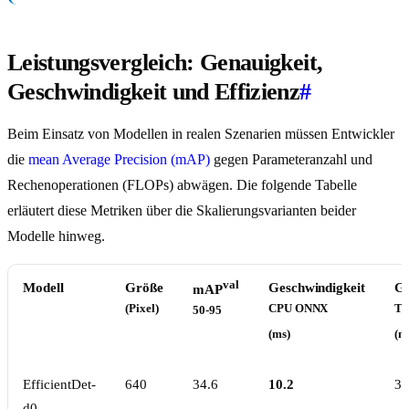
Leistungsvergleich: Genauigkeit,
Geschwindigkeit und Effizienz
#
Beim Einsatz von Modellen in realen Szenarien müssen Entwickler
die
mean Average Precision (mAP)
gegen Parameteranzahl und
Rechenoperationen (FLOPs) abwägen. Die folgende Tabelle
erläutert diese Metriken über die Skalierungsvarianten beider
Modelle hinweg.
val
Modell
Größe
Geschwindigkeit
Ge
mAP
(Pixel)
CPU ONNX
T4
50-95
(ms)
(m
EfficientDet-
640
34.6
10.2
3.
d0