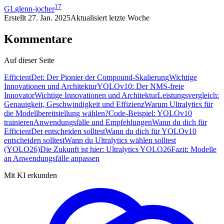
17
GL
glenn-jocher
Erstellt
27. Jan. 2025
Aktualisiert
letzte Woche
Kommentare
Auf dieser Seite
EfficientDet: Der Pionier der Compound-Skalierung
Wichtige
Innovationen und Architektur
YOLOv10: Der NMS-freie
Innovator
Wichtige Innovationen und Architektur
Leistungsvergleich:
Genauigkeit, Geschwindigkeit und Effizienz
Warum Ultralytics für
die Modellbereitstellung wählen?
Code-Beispiel: YOLOv10
trainieren
Anwendungsfälle und Empfehlungen
Wann du dich für
EfficientDet entscheiden solltest
Wann du dich für YOLOv10
entscheiden solltest
Wann du Ultralytics wählen solltest
(YOLO26)
Die Zukunft ist hier: Ultralytics YOLO26
Fazit: Modelle
an Anwendungsfälle anpassen
Mit KI erkunden