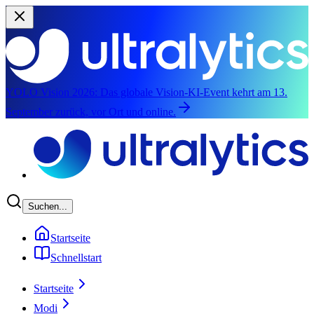
YOLO Vision 2026:
Das globale Vision-KI-Event kehrt am 13.
September zurück, vor Ort und online.
Zum Hauptinhalte springen
Suchen...
Startseite
Schnellstart
Startseite
Modi