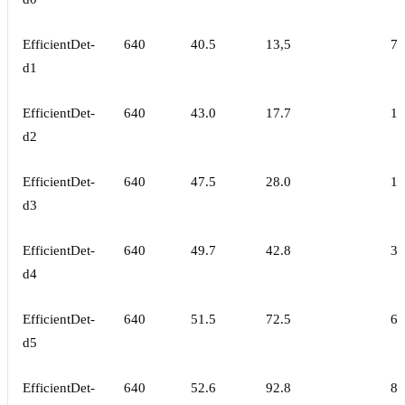
EfficientDet-
640
40.5
13,5
7.
d1
EfficientDet-
640
43.0
17.7
10
d2
EfficientDet-
640
47.5
28.0
19
d3
EfficientDet-
640
49.7
42.8
33
d4
EfficientDet-
640
51.5
72.5
67
d5
EfficientDet-
640
52.6
92.8
89