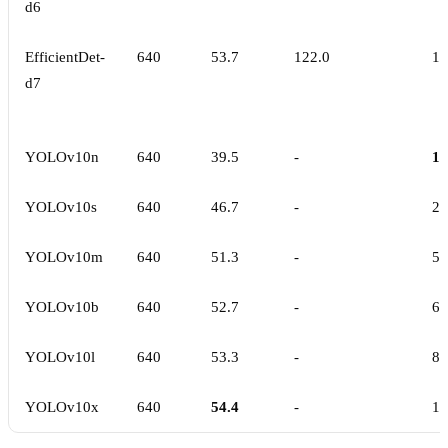
d6
EfficientDet-
640
53.7
122.0
12
d7
YOLOv10n
640
39.5
-
1.
YOLOv10s
640
46.7
-
2.
YOLOv10m
640
51.3
-
5,
YOLOv10b
640
52.7
-
6.
YOLOv10l
640
53.3
-
8.
YOLOv10x
640
54.4
-
12