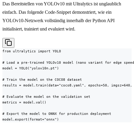
Das Bereitstellen von YOLOv10 mit Ultralytics ist unglaublich
einfach. Das folgende Code-Snippet demonstriert, wie ein
YOLOv10-Netzwerk vollständig innerhalb der Python API
initialisiert, trainiert und evaluiert wird.
from ultralytics import YOLO

# Load a pre-trained YOLOv10 model (nano variant for edge speed
model = YOLO("yolov10n.pt")

# Train the model on the COCO8 dataset

results = model.train(data="coco8.yaml", epochs=50, imgsz=640, 
# Evaluate the model on the validation set

metrics = model.val()

# Export the model to ONNX for production deployment

model.export(format="onnx")