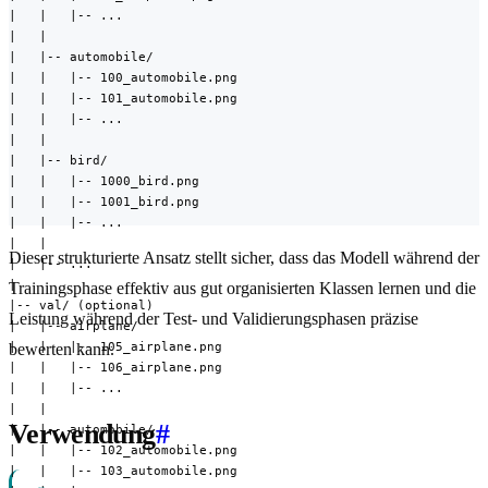
|   |   |-- ...

|   |

|   |-- automobile/

|   |   |-- 100_automobile.png

|   |   |-- 101_automobile.png

|   |   |-- ...

|   |

|   |-- bird/

|   |   |-- 1000_bird.png

|   |   |-- 1001_bird.png

|   |   |-- ...

|   |

Dieser strukturierte Ansatz stellt sicher, dass das Modell während der
|   |-- ...

|

Trainingsphase effektiv aus gut organisierten Klassen lernen und die
|-- val/ (optional)

Leistung während der Test- und Validierungsphasen präzise
|   |-- airplane/

|   |   |-- 105_airplane.png

bewerten kann.
|   |   |-- 106_airplane.png

|   |   |-- ...

|   |

Verwendung
#
|   |-- automobile/

|   |   |-- 102_automobile.png

|   |   |-- 103_automobile.png
