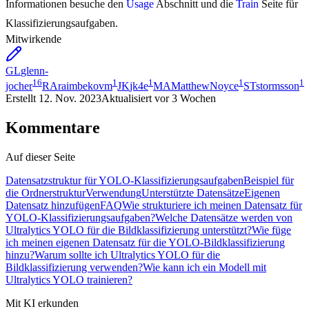
Informationen besuche den
Usage
Abschnitt und die
Train
Seite für
Klassifizierungsaufgaben.
Mitwirkende
GL
glenn-
16
1
1
1
1
jocher
RA
raimbekovm
JK
jk4e
MA
MatthewNoyce
ST
stormsson
Erstellt
12. Nov. 2023
Aktualisiert
vor 3 Wochen
Kommentare
Auf dieser Seite
Datensatzstruktur für YOLO-Klassifizierungsaufgaben
Beispiel für
die Ordnerstruktur
Verwendung
Unterstützte Datensätze
Eigenen
Datensatz hinzufügen
FAQ
Wie strukturiere ich meinen Datensatz für
YOLO-Klassifizierungsaufgaben?
Welche Datensätze werden von
Ultralytics YOLO für die Bildklassifizierung unterstützt?
Wie füge
ich meinen eigenen Datensatz für die YOLO-Bildklassifizierung
hinzu?
Warum sollte ich Ultralytics YOLO für die
Bildklassifizierung verwenden?
Wie kann ich ein Modell mit
Ultralytics YOLO trainieren?
Mit KI erkunden