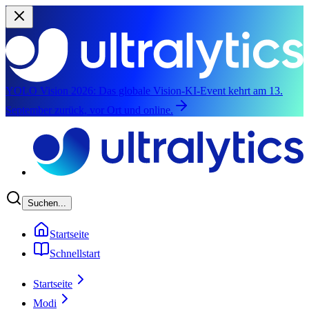
YOLO Vision 2026:
Das globale Vision-KI-Event kehrt am 13.
September zurück, vor Ort und online.
Zum Hauptinhalten springen
Suchen...
Startseite
Schnellstart
Startseite
Modi