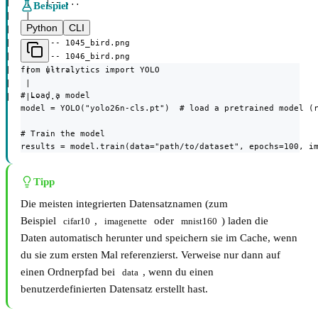
|   |   |-- ...

Beispiel
|   |

Python
CLI
|   |-- bird/

|   |   |-- 1045_bird.png

|   |   |-- 1046_bird.png

from ultralytics import YOLO

|   |   |-- ...

|   |

# Load a model

|   |-- ...
model = YOLO("yolo26n-cls.pt")  # load a pretrained model (r
# Train the model

results = model.train(data="path/to/dataset", epochs=100, i
Tipp
Die meisten integrierten Datensatznamen (zum
Beispiel
,
oder
) laden die
cifar10
imagenette
mnist160
Daten automatisch herunter und speichern sie im Cache, wenn
du sie zum ersten Mal referenzierst. Verweise nur dann auf
einen Ordnerpfad bei
, wenn du einen
data
benutzerdefinierten Datensatz erstellt hast.