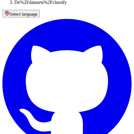
De%2Fdatasets%2Fclassify
Select language