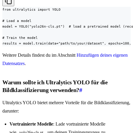
from ultralytics import YOLO

# Load a model

model = YOLO("yolo26n-cls.pt")  # load a pretrained model (reco
# Train the model

results = model.train(data="path/to/your/dataset", epochs=100,
Weitere Details findest du im Abschnitt
Hinzufügen deines eigenen
Datensatzes
.
Warum sollte ich Ultralytics YOLO für die
Bildklassifizierung verwenden?
#
Ultralytics YOLO bietet mehrere Vorteile für die Bildklassifizierung,
darunter:
Vortrainierte Modelle
: Lade vortrainierte Modelle
wie
, um deinen Trainingsprozess zu
yolo26n-cls.pt