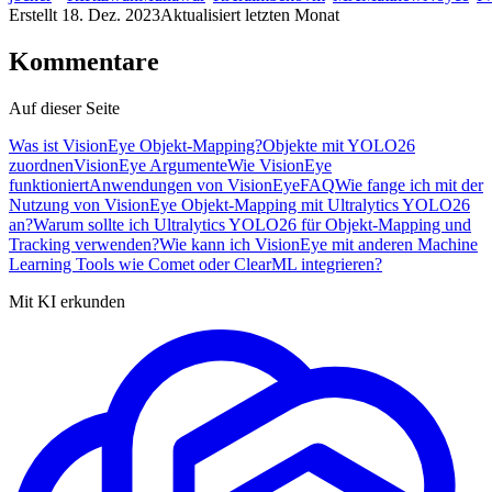
Erstellt
18. Dez. 2023
Aktualisiert
letzten Monat
Kommentare
Auf dieser Seite
Was ist VisionEye Objekt-Mapping?
Objekte mit YOLO26
zuordnen
VisionEye Argumente
Wie VisionEye
funktioniert
Anwendungen von VisionEye
FAQ
Wie fange ich mit der
Nutzung von VisionEye Objekt-Mapping mit Ultralytics YOLO26
an?
Warum sollte ich Ultralytics YOLO26 für Objekt-Mapping und
Tracking verwenden?
Wie kann ich VisionEye mit anderen Machine
Learning Tools wie Comet oder ClearML integrieren?
Mit KI erkunden