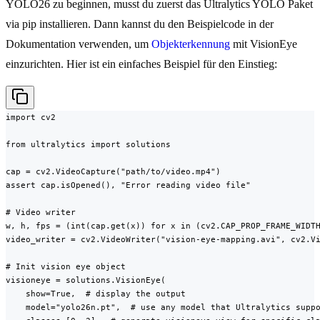
YOLO26 zu beginnen, musst du zuerst das Ultralytics YOLO Paket
via pip installieren. Dann kannst du den Beispielcode in der
Dokumentation verwenden, um
Objekterkennung
mit VisionEye
einzurichten. Hier ist ein einfaches Beispiel für den Einstieg:
import cv2

from ultralytics import solutions

cap = cv2.VideoCapture("path/to/video.mp4")

assert cap.isOpened(), "Error reading video file"

# Video writer

w, h, fps = (int(cap.get(x)) for x in (cv2.CAP_PROP_FRAME_WIDTH
video_writer = cv2.VideoWriter("vision-eye-mapping.avi", cv2.Vi
# Init vision eye object

visioneye = solutions.VisionEye(

    show=True,  # display the output

    model="yolo26n.pt",  # use any model that Ultralytics suppo