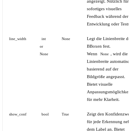
angezeigt. Nützlich für
sofortiges visuelles
Feedback während der
Entwicklung oder Tests.
Legt die Linienbreite de
line_width
int 
None
BBoxen fest.
or 
Wenn
, wird die
None
None
Linienbreite automatisc
basierend auf der
Bildgröße angepasst.
Bietet visuelle
Anpassungsmöglichkeit
für mehr Klarheit.
Zeigt den Konfidenzwer
show_conf
bool
True
für jede Erkennung neb
dem Label an. Bietet