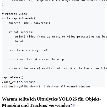
    classes=[0, 2],  # generate visioneye view for specific cla
)

# Process video

while cap.isOpened():

    success, im0 = cap.read()

    if not success:

        print("Video frame is empty or video processing has bee
        break

    results = visioneye(im0)

    print(results)  # access the output

    video_writer.write(results.plot_im)  # write the video file
cap.release()

video_writer.release()

cv2.destroyAllWindows()  # destroy all opened windows
Warum sollte ich Ultralytics YOLO26 für Objekt-
Mapping und Tracking verwenden?
#