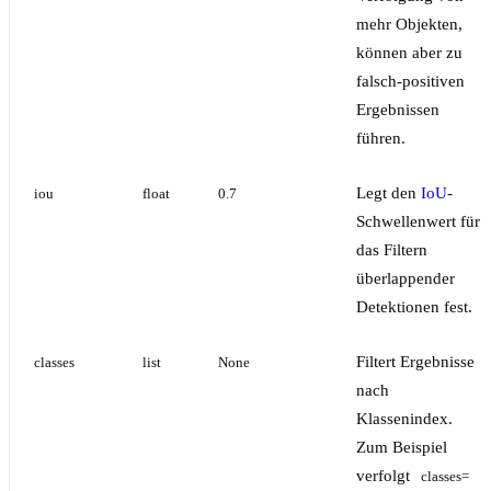
mehr Objekten,
können aber zu
falsch-positiven
Ergebnissen
führen.
Legt den
IoU
-
iou
float
0.7
Schwellenwert für
das Filtern
überlappender
Detektionen fest.
Filtert Ergebnisse
classes
list
None
nach
Klassenindex.
Zum Beispiel
verfolgt
classes=