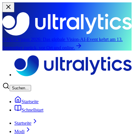
YOLO Vision 2026:
Das globale Vision-AI-Event kehrt am 13.
September zurück, vor Ort und online.
Zum Hauptinhalt springen
Suchen...
Startseite
Schnellstart
Startseite
Modi