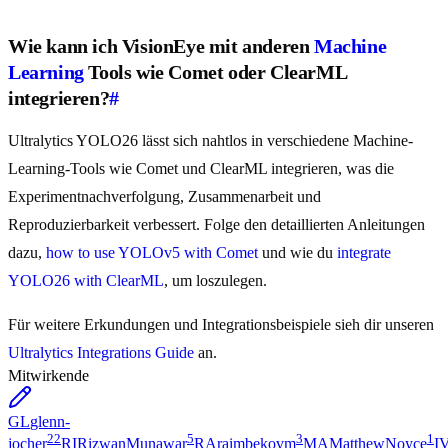
Wie kann ich VisionEye mit anderen
Machine
Learning
Tools wie Comet oder ClearML
integrieren?
#
Ultralytics YOLO26 lässt sich nahtlos in verschiedene Machine-
Learning-Tools wie Comet und ClearML integrieren, was die
Experimentnachverfolgung, Zusammenarbeit und
Reproduzierbarkeit verbessert. Folge den detaillierten Anleitungen
dazu,
how to use YOLOv5 with Comet
und wie du
integrate
YOLO26 with ClearML
, um loszulegen.
Für weitere Erkundungen und Integrationsbeispiele sieh dir unseren
Ultralytics Integrations Guide
an.
Mitwirkende
GL
glenn-
22
5
3
1
jocher
RI
RizwanMunawar
RA
raimbekovm
MA
MatthewNoyce
I