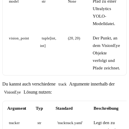
Pfad zu einer
model
str
None
Ultralytics
YOLO-
Modelldatei.
Der Punkt, an
vision_point
tuple[int, 
(20, 20)
dem VisionEye
int]
Objekte
verfolgt und
Pfade zeichnet.
Du kannst auch verschiedene
Argumente innerhalb der
track
Lösung nutzen:
VisionEye
Argument
Typ
Standard
Beschreibung
Legt den zu
tracker
str
'tracktrack.yaml'