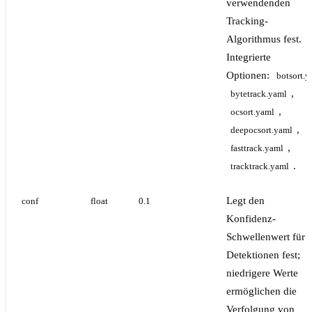
verwendenden
Tracking-
Algorithmus fest.
Integrierte
Optionen:
botsort.y
,
bytetrack.yaml
,
ocsort.yaml
,
deepocsort.yaml
,
fasttrack.yaml
.
tracktrack.yaml
Legt den
conf
float
0.1
Konfidenz-
Schwellenwert für
Detektionen fest;
niedrigere Werte
ermöglichen die
Verfolgung von