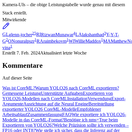
Kamera-UIs – die obige Leistungstabelle wurde genau mit diesem
Stack erstellt.
Mitwirkende
25
4
3
GL
glenn-jocher
RI
RizwanMunawar
LA
lakshanthad
Y-
Y-T-
2
1
1
1
G
ON
onuralpszr
RA
raimbekovm
WI
WillieMaddox
MA
MatthewN
1
vina
Erstellt
7. Feb. 2024
Aktualisiert
letzte Woche
Kommentare
Auf dieser Seite
Was ist CoreML?
Warum YOLO26 nach CoreML exportieren?
Gemessene Leistung
Unterstützte Aufgaben
Exportieren von
YOLO26-Modellen nach CoreML
Installation
Verwendung
Export-
Argumente
Ausrichtung auf die Neural Engine
Bereitstellung
exportierter YOLO26 CoreML-Modelle
Empfohlener
Arbeitsablauf
Zusammenfassung
FAQ
Wie exportiere ich YOLO26-
Modelle in das CoreML-Format?
Benötige ich nms=True beim
Exportieren von YOLO26?
Welche Präzision sollte ich verwenden –
FP16 oder INT8?
Wie stelle ich sicher, dass die Inferenz auf der