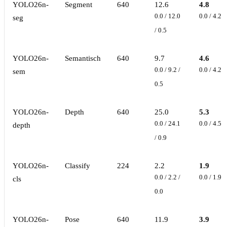
YOLO26n-
Segment
640
12.6
4.8
0.0 / 12.0
0.0 / 4.2 /
seg
/ 0.5
YOLO26n-
Semantisch
640
9.7
4.6
0.0 / 9.2 /
0.0 / 4.2 /
sem
0.5
YOLO26n-
Depth
640
25.0
5.3
0.0 / 24.1
0.0 / 4.5 /
depth
/ 0.9
YOLO26n-
Classify
224
2.2
1.9
0.0 / 2.2 /
0.0 / 1.9 /
cls
0.0
YOLO26n-
Pose
640
11.9
3.9