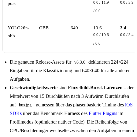
0.0 / 11.9
0.0 / 3.9 /
pose
/ 0.0
YOLO26n-
OBB
640
10.6
3.4
0.0 / 10.6
0.0 / 3.4 /
obb
/ 0.0
Die genauen Release-Assets für
deklarieren 224×224
v8.3.0
Eingaben für die Klassifizierung und 640×640 für alle anderen
Aufgaben.
Geschwindigkeitswerte
sind
Einzelbild-Burst-Latenzen
– der
Mittelwert von 15 Durchläufen nach 3 Aufwärm-Durchläufen
auf
, gemessen über das phasenbasierte Timing des
iOS
bus.jpg
SDKs
über das Benchmark-Harness des
Flutter-Plugins
im
Profilmodus (optimierter nativer Code). Die Reihenfolge von
CPU/Beschleuniger wechselte zwischen den Aufgaben in einem