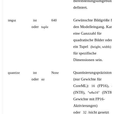
Bereitstellungsumgebun
definiert.
Gewünschte Bildgröße fü
imgsz
int
640
oder
den Modelleingang. Kan
tuple
eine Ganzzahl für
quadratische Bilder oder
ein Tupel
(height, width)
für spezifische
Dimensionen sein.
Quantisierungspräzision
quantize
int
None
oder
(nur Gewichte für
str
CoreML):
(FP16),
16
8
(INT8),
(INT8-
"w8a16"
Gewichte mit FP16-
Aktivierungen)
oder
/nicht gesetzt
32