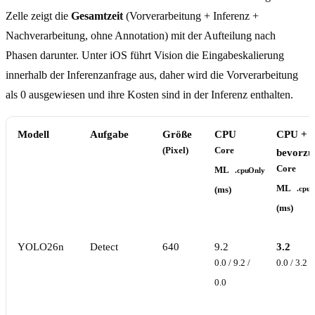
Zelle zeigt die
Gesamtzeit
(Vorverarbeitung + Inferenz +
Nachverarbeitung, ohne Annotation) mit der Aufteilung nach
Phasen darunter. Unter iOS führt Vision die Eingabeskalierung
innerhalb der Inferenzanfrage aus, daher wird die Vorverarbeitung
als 0 ausgewiesen und ihre Kosten sind in der Inferenz enthalten.
Modell
Aufgabe
Größe
CPU
CPU + 
(Pixel)
Core
bevorzu
Core
ML
.cpuOnly
ML
(ms)
.cpu
(ms)
YOLO26n
Detect
640
9.2
3.2
0.0 / 9.2 /
0.0 / 3.2 /
0.0