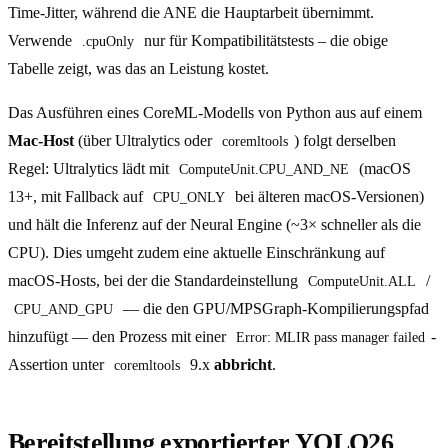
Time-Jitter, während die ANE die Hauptarbeit übernimmt.
Verwende
nur für Kompatibilitätstests – die obige
.cpuOnly
Tabelle zeigt, was das an Leistung kostet.
Das Ausführen eines CoreML-Modells von Python aus auf einem
Mac-Host
(über Ultralytics oder
) folgt derselben
coremltools
Regel: Ultralytics lädt mit
(macOS
ComputeUnit.CPU_AND_NE
13+, mit Fallback auf
bei älteren macOS-Versionen)
CPU_ONLY
und hält die Inferenz auf der Neural Engine (~3× schneller als die
CPU). Dies umgeht zudem eine aktuelle Einschränkung auf
macOS-Hosts, bei der die Standardeinstellung
/
ComputeUnit.ALL
— die den GPU/MPSGraph-Kompilierungspfad
CPU_AND_GPU
hinzufügt — den Prozess mit einer
-
Error: MLIR pass manager failed
Assertion unter
9.x
abbricht
.
coremltools
Bereitstellung exportierter YOLO26