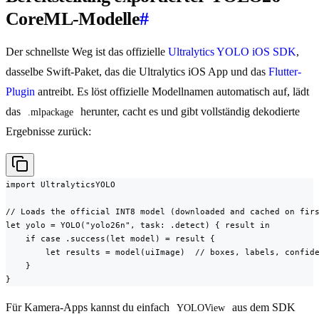
CoreML-Modelle
#
Der schnellste Weg ist das offizielle
Ultralytics YOLO iOS SDK
,
dasselbe Swift-Paket, das die Ultralytics iOS App und das
Flutter-
Plugin
antreibt. Es löst offizielle Modellnamen automatisch auf, lädt
das
herunter, cacht es und gibt vollständig dekodierte
.mlpackage
Ergebnisse zurück:
import UltralyticsYOLO

// Loads the official INT8 model (downloaded and cached on firs
let yolo = YOLO("yolo26n", task: .detect) { result in

    if case .success(let model) = result {

        let results = model(uiImage)  // boxes, labels, confide
    }

}
Für Kamera-Apps kannst du einfach
aus dem SDK
YOLOView