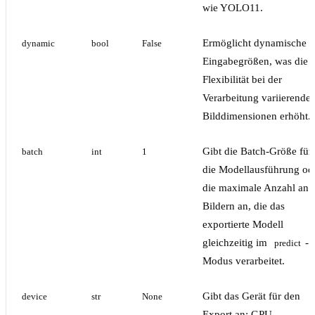
wie YOLO11.
Ermöglicht dynamische
dynamic
bool
False
Eingabegrößen, was die
Flexibilität bei der
Verarbeitung variierender
Bilddimensionen erhöht.
Gibt die Batch-Größe für
batch
int
1
die Modellausführung od
die maximale Anzahl an
Bildern an, die das
exportierte Modell
gleichzeitig im
-
predict
Modus verarbeitet.
Gibt das Gerät für den
device
str
None
Export an: GPU