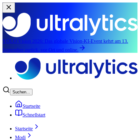
YOLO Vision 2026:
Das globale Vision-KI-Event kehrt am 13.
September zurück, vor Ort und online.
Zum Hauptinhalten springen
Suchen...
Startseite
Schnellstart
Startseite
Modi