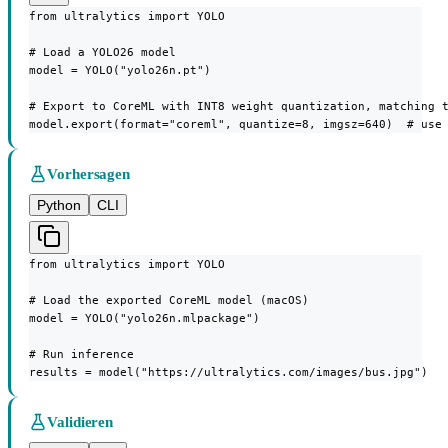
from ultralytics import YOLO

# Load a YOLO26 model

model = YOLO("yolo26n.pt")

# Export to CoreML with INT8 weight quantization, matching t
model.export(format="coreml", quantize=8, imgsz=640)  # use
Vorhersagen
Python
CLI
from ultralytics import YOLO

# Load the exported CoreML model (macOS)

model = YOLO("yolo26n.mlpackage")

# Run inference

results = model("https://ultralytics.com/images/bus.jpg")
Validieren