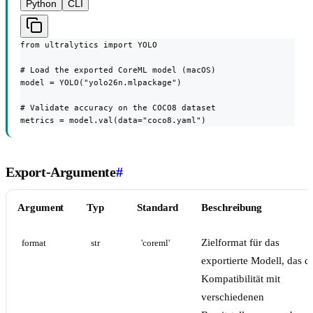
Python
CLI
from ultralytics import YOLO

# Load the exported CoreML model (macOS)

model = YOLO("yolo26n.mlpackage")

# Validate accuracy on the COCO8 dataset

metrics = model.val(data="coco8.yaml")
Export-Argumente
#
Argument
Typ
Standard
Beschreibung
Zielformat für das
format
str
'coreml'
exportierte Modell, das d
Kompatibilität mit
verschiedenen