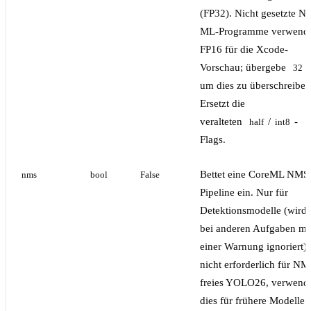
(FP32). Nicht gesetzte 
ML-Programme verwend
FP16 für die Xcode-
Vorschau; übergebe
32
um dies zu überschreiben
Ersetzt die
veralteten
/
-
half
int8
Flags.
Bettet eine CoreML NMS
nms
bool
False
Pipeline ein. Nur für
Detektionsmodelle (wird
bei anderen Aufgaben mi
einer Warnung ignoriert);
nicht erforderlich für NM
freies YOLO26, verwend
dies für frühere Modelle