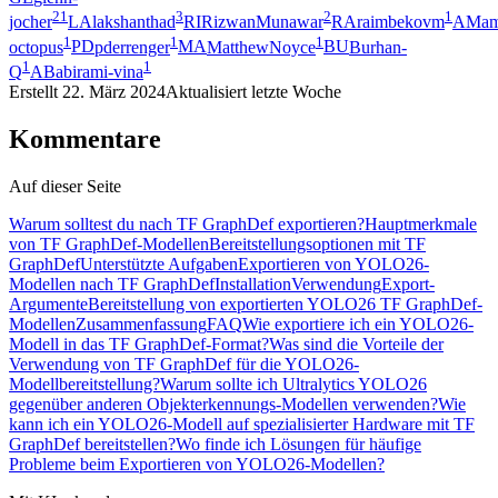
21
3
2
1
jocher
LA
lakshanthad
RI
RizwanMunawar
RA
raimbekovm
AM
a
1
1
1
octopus
PD
pderrenger
MA
MatthewNoyce
BU
Burhan-
1
1
Q
AB
abirami-vina
Erstellt
22. März 2024
Aktualisiert
letzte Woche
Kommentare
Auf dieser Seite
Warum solltest du nach TF GraphDef exportieren?
Hauptmerkmale
von TF GraphDef-Modellen
Bereitstellungsoptionen mit TF
GraphDef
Unterstützte Aufgaben
Exportieren von YOLO26-
Modellen nach TF GraphDef
Installation
Verwendung
Export-
Argumente
Bereitstellung von exportierten YOLO26 TF GraphDef-
Modellen
Zusammenfassung
FAQ
Wie exportiere ich ein YOLO26-
Modell in das TF GraphDef-Format?
Was sind die Vorteile der
Verwendung von TF GraphDef für die YOLO26-
Modellbereitstellung?
Warum sollte ich Ultralytics YOLO26
gegenüber anderen Objekterkennungs-Modellen verwenden?
Wie
kann ich ein YOLO26-Modell auf spezialisierter Hardware mit TF
GraphDef bereitstellen?
Wo finde ich Lösungen für häufige
Probleme beim Exportieren von YOLO26-Modellen?