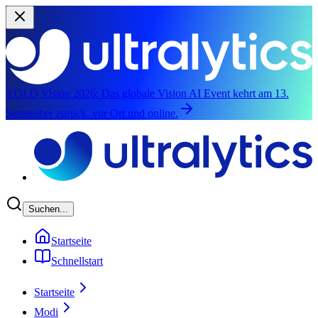
YOLO Vision 2026:
Das globale Vision AI Event kehrt am 13.
September zurück, vor Ort und online.
Zum Hauptinhalt springen
Suchen...
Startseite
Schnellstart
Startseite
Modi