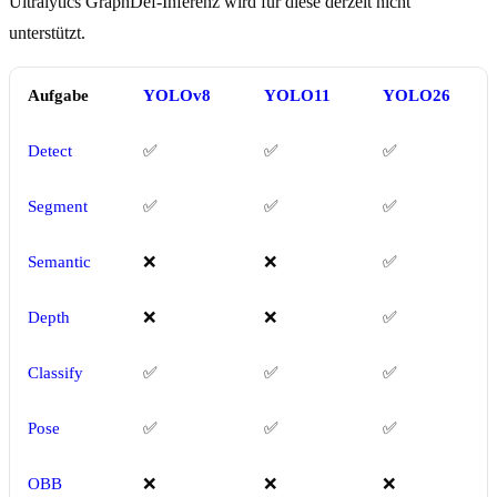
Ultralytics GraphDef-Inferenz wird für diese derzeit nicht
unterstützt.
Aufgabe
YOLOv8
YOLO11
YOLO26
Detect
✅
✅
✅
Segment
✅
✅
✅
Semantic
❌
❌
✅
Depth
❌
❌
✅
Classify
✅
✅
✅
Pose
✅
✅
✅
OBB
❌
❌
❌