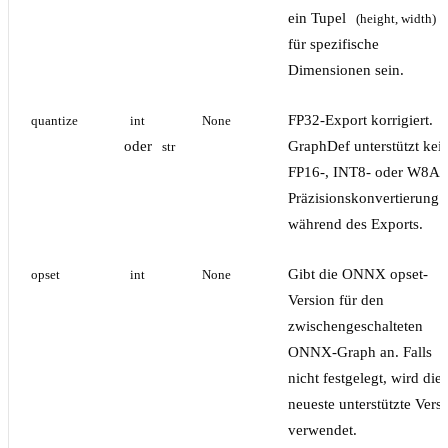
ein Tupel
(height, width)
für spezifische
Dimensionen sein.
FP32-Export korrigiert.
quantize
int
None
oder
GraphDef unterstützt kei
str
FP16-, INT8- oder W8A1
Präzisionskonvertierung
während des Exports.
Gibt die ONNX opset-
opset
int
None
Version für den
zwischengeschalteten
ONNX-Graph an. Falls
nicht festgelegt, wird die
neueste unterstützte Vers
verwendet.