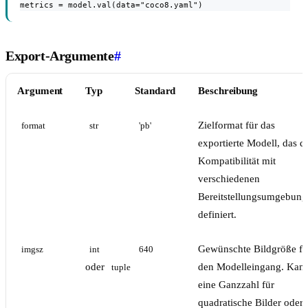
metrics = model.val(data="coco8.yaml")
Export-Argumente
#
Argument
Typ
Standard
Beschreibung
Zielformat für das
format
str
'pb'
exportierte Modell, das d
Kompatibilität mit
verschiedenen
Bereitstellungsumgebun
definiert.
Gewünschte Bildgröße fü
imgsz
int
640
oder
den Modelleingang. Kan
tuple
eine Ganzzahl für
quadratische Bilder oder