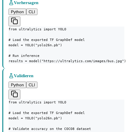
Vorhersagen
Python
CLI
from ultralytics import YOLO

# Load the exported TF GraphDef model

model = YOLO("yolo26n.pb")

# Run inference

results = model("https://ultralytics.com/images/bus.jpg")
Validieren
Python
CLI
from ultralytics import YOLO

# Load the exported TF GraphDef model

model = YOLO("yolo26n.pb")

# Validate accuracy on the COCO8 dataset
