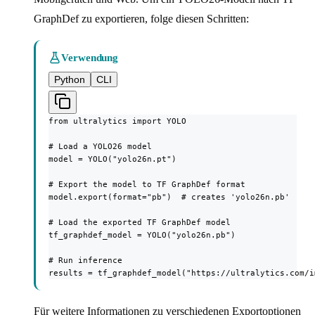
GraphDef zu exportieren, folge diesen Schritten:
Verwendung
Python
CLI
from ultralytics import YOLO

# Load a YOLO26 model

model = YOLO("yolo26n.pt")

# Export the model to TF GraphDef format

model.export(format="pb")  # creates 'yolo26n.pb'

# Load the exported TF GraphDef model

tf_graphdef_model = YOLO("yolo26n.pb")

# Run inference

results = tf_graphdef_model("https://ultralytics.com/i
Für weitere Informationen zu verschiedenen Exportoptionen