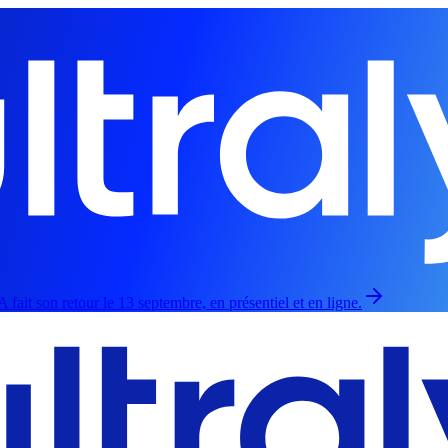
fait son retour le 13 septembre, en présentiel et en ligne.