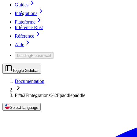
Guides
Intégrations
Plateforme
Inférence Rust
Référence
Aide
Loading
Please wait
Toggle Sidebar
Documentation
Fr%2Fintegrations%2Fpaddlepaddle
Select language