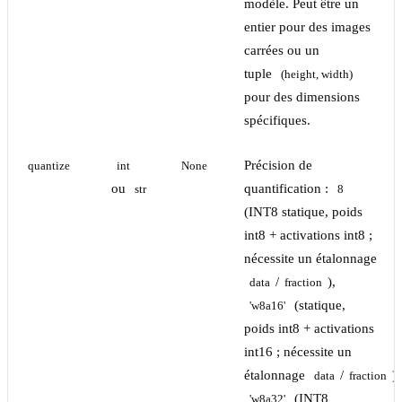
modèle. Peut être un
entier pour des images
carrées ou un
tuple
(height, width)
pour des dimensions
spécifiques.
Précision de
quantize
int
None
ou
quantification :
str
8
(INT8 statique, poids
int8 + activations int8 ;
nécessite un étalonnage
/
),
data
fraction
(statique,
'w8a16'
poids int8 + activations
int16 ; nécessite un
étalonnage
/
),
data
fraction
(INT8
'w8a32'