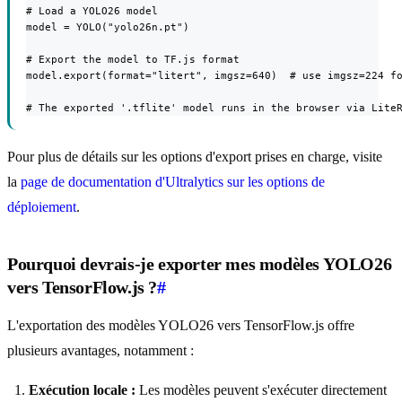
# Load a YOLO26 model

model = YOLO("yolo26n.pt")

# Export the model to TF.js format

model.export(format="litert", imgsz=640)  # use imgsz=224 fo
# The exported '.tflite' model runs in the browser via Lite
Pour plus de détails sur les options d'export prises en charge, visite
la
page de documentation d'Ultralytics sur les options de
déploiement
.
Pourquoi devrais-je exporter mes modèles YOLO26
vers TensorFlow.js ?
#
L'exportation des modèles YOLO26 vers TensorFlow.js offre
plusieurs avantages, notamment :
Exécution locale :
Les modèles peuvent s'exécuter directement