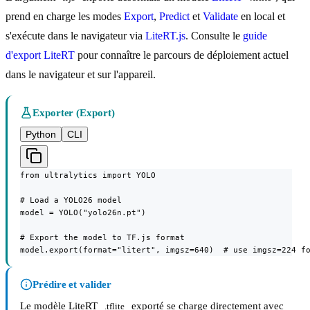
prend en charge les modes
Export
,
Predict
et
Validate
en local et
s'exécute dans le navigateur via
LiteRT.js
. Consulte le
guide
d'export LiteRT
pour connaître le parcours de déploiement actuel
dans le navigateur et sur l'appareil.
Exporter (Export)
Python
CLI
from ultralytics import YOLO

# Load a YOLO26 model

model = YOLO("yolo26n.pt")

# Export the model to TF.js format

model.export(format="litert", imgsz=640)  # use imgsz=224 f
Prédire et valider
Le modèle LiteRT
exporté se charge directement avec
.tflite