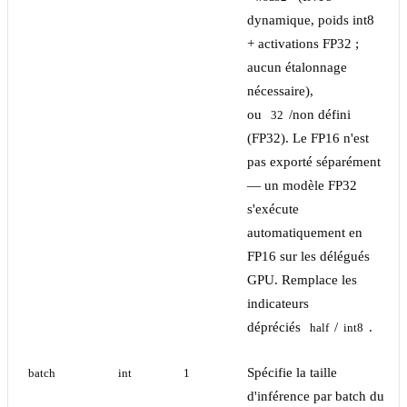
dynamique, poids int8
+ activations FP32 ;
aucun étalonnage
nécessaire),
ou
/non défini
32
(FP32). Le FP16 n'est
pas exporté séparément
— un modèle FP32
s'exécute
automatiquement en
FP16 sur les délégués
GPU. Remplace les
indicateurs
dépréciés
/
.
half
int8
Spécifie la taille
batch
int
1
d'inférence par batch du