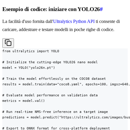
Esempio di codice: iniziare con YOLO26
#
La facilità d'uso fornita dall'
Ultralytics Python API
ti consente di
caricare, addestrare e testare modelli in poche righe di codice.
from ultralytics import YOLO

# Initialize the cutting-edge YOLO26 nano model

model = YOLO("yolo26n.pt")

# Train the model effortlessly on the COCO8 dataset

results = model.train(data="coco8.yaml", epochs=100, imgsz=640,
# Evaluate model performance on validation data

metrics = model.val()

# Run real-time NMS-free inference on a target image

predictions = model.predict("https://ultralytics.com/images/bus
# Export to ONNX format for cross-platform deployment
