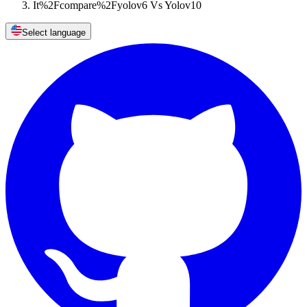
It%2Fcompare%2Fyolov6 Vs Yolov10
Select language