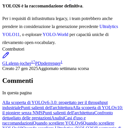
YOLO26 è la raccomandazione definitiva
.
Per i requisiti di infrastruttura legacy, i team potrebbero anche
prendere in considerazione la generazione precedente
Ultralytics
YOLO11
, o esplorare
YOLO-World
per capacità uniche di
rilevamento open-vocabulary.
Contributori
17
1
GL
glenn-jocher
PD
pderrenger
Creato
27 gen 2025
Aggiornato
settimana scorsa
Commenti
In questa pagina
Alla scoperta di YOLOv6-3.0: progettato per il throughput
industriale
Punti salienti dell'architettura
Alla scoperta di YOLOv10:
il pioniere senza NMS
Punti salienti dell'architettura
Confronto
dettagliato delle prestazioni
Analisi
Casi d'uso e
raccomandazioni
Quando scegliere YOLOv6
Quando scegliere