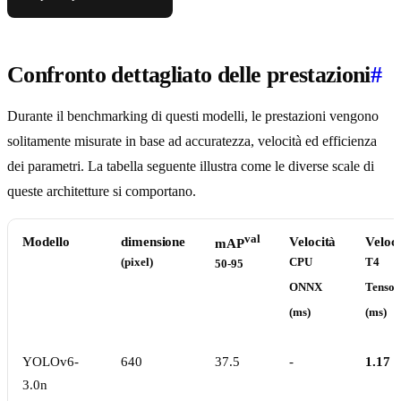
Confronto dettagliato delle prestazioni
#
Durante il benchmarking di questi modelli, le prestazioni vengono
solitamente misurate in base ad accuratezza, velocità ed efficienza
dei parametri. La tabella seguente illustra come le diverse scale di
queste architetture si comportano.
val
Modello
dimensione
Velocità
Veloci
mAP
(pixel)
CPU
T4
50-95
ONNX
Tenso
(ms)
(ms)
YOLOv6-
640
37.5
-
1.17
3.0n