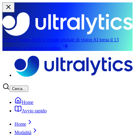
YOLO Vision 2026:
L'evento globale di vision AI torna il 13
settembre, in presenza e online.
Salta al contenuto principale
Cerca...
Home
Avvio rapido
Home
Modalità