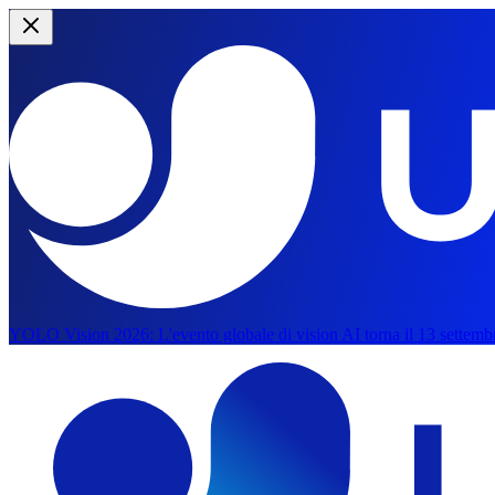
YOLO Vision 2026:
L'evento globale di vision AI torna il 13 settemb
Vai al contenuto principale