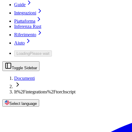
Guide
Integrazioni
Piattaforma
Inferenza Rust
Riferimento
Aiuto
Loading
Please wait
Toggle Sidebar
Documenti
It%2Fintegrations%2Ftorchscript
Select language