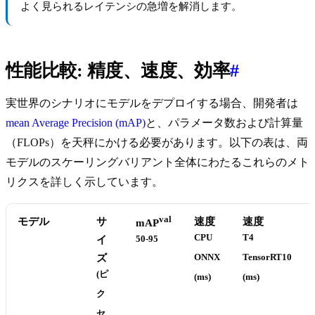
よく見られるレイテンシの急増を解消します。
性能比較: 精度、速度、効率
#
実世界のシナリオにモデルをデプロイする場合、開発者は
mean Average Precision (mAP)
と、パラメータ数および計算量
（FLOPs）を天秤にかける必要があります。以下の表は、両
モデルのスケーリングバリアント全体にわたるこれらのメト
リクスを詳しく示しています。
val
モデル
サ
速度
速度
mAP
CPU
T4
イ
50-95
ズ
ONNX
TensorRT10
(ピ
(ms)
(ms)
ク
セ