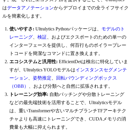
は
データアノテーション
からデプロイまでの全ライフサイク
ルを簡素化します。
使いやすさ:
Ultralytics Pythonパッケージは、
モデルのト
レーニング
、
検証
、およびエクスポートのための単一の
インターフェースを提供し、何百行ものボイラープレー
トコードを簡潔なコマンドに置き換えます。
エコシステムと汎用性:
EfficientDetは検出に特化していま
すが、Ultralytics YOLOモデルは
インスタンスセグメンテ
ーション
、
姿勢推定
、
回転バウンディングボックス
（OBB）
、および分類へと自然に拡張されます。
トレーニング効率:
自動バッチングや分散トレーニング
などの最先端技術を活用することで、Ultralyticsモデル
は、重いTransformerや古いマルチブランチTFアーキテク
チャよりも高速にトレーニングでき、CUDAメモリの消
費量も大幅に抑えられます。