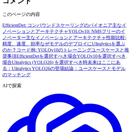
コメント
このページの内容
EfficientDet: コンパウンドスケーリングのパイオニア
主なイ
ノベーションとアーキテクチャ
YOLOv10: NMSフリーのイ
ノベーター
主なイノベーションとアーキテクチャ
性能比較:
精度、速度、効率
なぜモデルのデプロイにUltralyticsを選ぶ
のか？
コード例: YOLOv10のトレーニング
ユースケースと推
奨事項
EfficientDetを選択すべき場合
YOLOv10を選択すべき
場合
Ultralytics (YOLO26) を選択すべき時
未来はここにあ
る：Ultralytics YOLO26の登場
結論：ユースケースとモデル
のマッチング
AIで探索