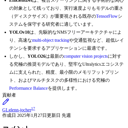
EfficientDet
は、複合スケーリングに関する学術的な関心
の対象として残っており、実行速度よりもモデルの重さ
（ディスクサイズ）が重要視される既存の
TensorFlow
シ
ステムを保守する研究者に適しています。
YOLOv10
は、先駆的なNMSフリーアーキテクチャによ
り、高速な
multi-object tracking
や交通監視など、超低レイ
テンシを要求するアプリケーションに最適です。
しかし、
YOLO26
は最新の
computer vision projects
に対す
る究極の推奨モデルであり、堅牢なUltralyticsエコシステ
ムに支えられた、精度、最小限のメモリフットプリン
ト、およびマルチタスクの多様性における究極の
Performance Balance
を提供します。
貢献者
17
GL
glenn-jocher
作成日
2025年1月27日
更新日
先週