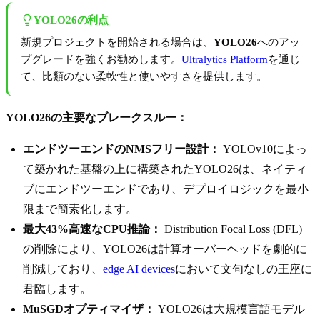
YOLO26の利点
新規プロジェクトを開始される場合は、
YOLO26
へのアッ
プグレードを強くお勧めします。
Ultralytics Platform
を通じ
て、比類のない柔軟性と使いやすさを提供します。
YOLO26の主要なブレークスルー：
エンドツーエンドのNMSフリー設計：
YOLOv10によっ
て築かれた基盤の上に構築されたYOLO26は、ネイティ
ブにエンドツーエンドであり、デプロイロジックを最小
限まで簡素化します。
最大43%高速なCPU推論：
Distribution Focal Loss (DFL)
の削除により、YOLO26は計算オーバーヘッドを劇的に
削減しており、
edge AI devices
において文句なしの王座に
君臨します。
MuSGDオプティマイザ：
YOLO26は大規模言語モデル