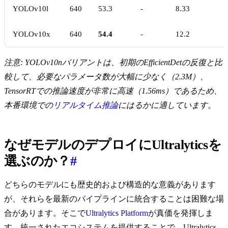
YOLOv10l
640
53.3
-
8.33
YOLOv10x
640
54.4
-
12.2
注意: YOLOv10nバリアントは、初期のEfficientDetの反復と比
較して、必要なパラメータ数が大幅に少なく（2.3M）、
TensorRTでの推論速度が非常に高速（1.56ms）であるため、
本番環境での
リアルタイム推論
にはるかに適しています。
なぜモデルのデプロイにUltralyticsを
選ぶのか？
#
どちらのモデルにも歴史的および構造的な意義があります
が、それらを最新のパイプラインに統合することは困難な場
合があります。そこで
Ultralytics Platform
が真価を発揮しま
す。統一されたエコシステムを提供することで、Ultralytics