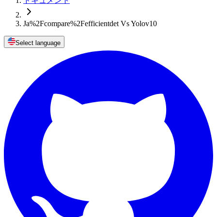
ドキュメント
Ja%2Fcompare%2Fefficientdet Vs Yolov10
Select language