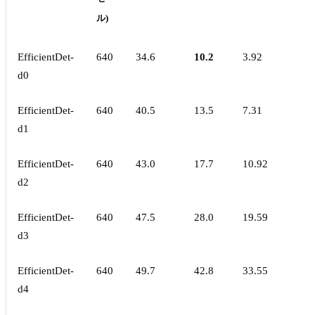
ル)
EfficientDet-
640
34.6
10.2
3.92
d0
EfficientDet-
640
40.5
13.5
7.31
d1
EfficientDet-
640
43.0
17.7
10.92
d2
EfficientDet-
640
47.5
28.0
19.59
d3
EfficientDet-
640
49.7
42.8
33.55
d4