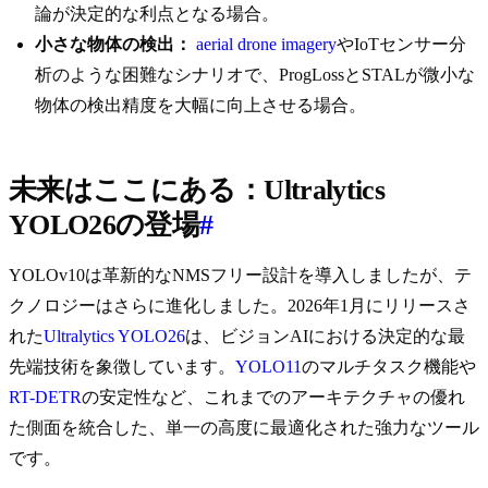
論が決定的な利点となる場合。
小さな物体の検出：
aerial drone imagery
やIoTセンサー分
析のような困難なシナリオで、ProgLossとSTALが微小な
物体の検出精度を大幅に向上させる場合。
未来はここにある：Ultralytics
YOLO26の登場
#
YOLOv10は革新的なNMSフリー設計を導入しましたが、テ
クノロジーはさらに進化しました。2026年1月にリリースさ
れた
Ultralytics YOLO26
は、ビジョンAIにおける決定的な最
先端技術を象徴しています。
YOLO11
のマルチタスク機能や
RT-DETR
の安定性など、これまでのアーキテクチャの優れ
た側面を統合した、単一の高度に最適化された強力なツール
です。