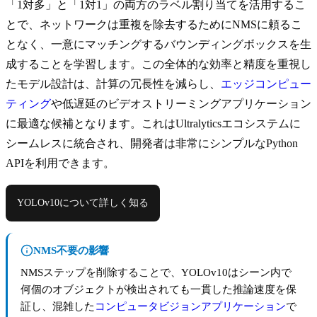
「1対多」と「1対1」の両方のラベル割り当てを活用するこ
とで、ネットワークは重複を除去するためにNMSに頼るこ
となく、一意にマッチングするバウンディングボックスを生
成することを学習します。この全体的な効率と精度を重視し
たモデル設計は、計算の冗長性を減らし、
エッジコンピュー
ティング
や低遅延のビデオストリーミングアプリケーション
に最適な候補となります。これはUltralyticsエコシステムに
シームレスに統合され、開発者は非常にシンプルなPython
APIを利用できます。
YOLOv10について詳しく知る
NMS不要の影響
NMSステップを削除することで、YOLOv10はシーン内で
何個のオブジェクトが検出されても一貫した推論速度を保
証し、混雑した
コンピュータビジョンアプリケーション
で