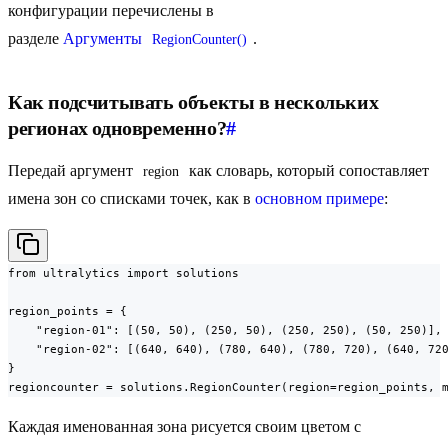
конфигурации перечислены в
разделе
Аргументы
.
RegionCounter()
Как подсчитывать объекты в нескольких
регионах одновременно?
#
Передай аргумент
как словарь, который сопоставляет
region
имена зон со списками точек, как в
основном примере
:
from ultralytics import solutions

region_points = {

    "region-01": [(50, 50), (250, 50), (250, 250), (50, 250)],

    "region-02": [(640, 640), (780, 640), (780, 720), (640, 720
}

regioncounter = solutions.RegionCounter(region=region_points, 
Каждая именованная зона рисуется своим цветом с