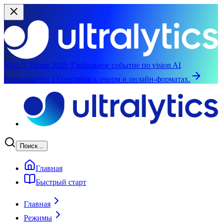
YOLO Vision 2026:
Глобальное событие по vision AI
возвращается 13 сентября в очном и онлайн-форматах.
Перейти к основному содержимому
Поиск...
Главная
Быстрый старт
Главная
Режимы