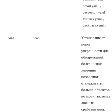
,
ocsort.yaml
,
deepocsort.yaml
,
fasttrack.yaml
.
tracktrack.yaml
Устанавливает
conf
float
0.1
порог
уверенности для
обнаружений;
более низкие
значения
позволяют
отслеживать
больше объектов,
но могут включать
ложные
срабатывания.