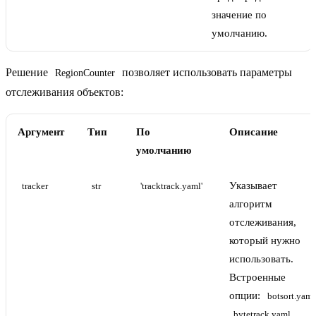
значение по
умолчанию.
Решение
позволяет использовать параметры
RegionCounter
отслеживания объектов:
Аргумент
Тип
По
Описание
умолчанию
Указывает
tracker
str
'tracktrack.yaml'
алгоритм
отслеживания,
который нужно
использовать.
Встроенные
опции:
botsort.yaml
,
bytetrack.yaml