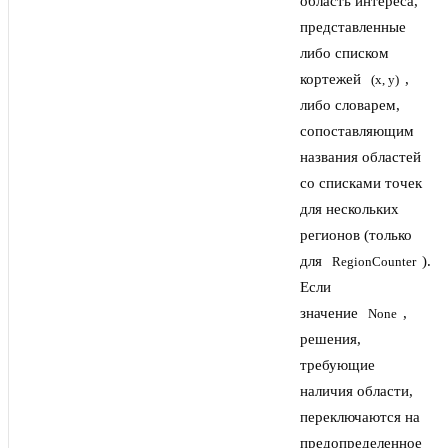
область интереса,
представленные
либо списком
кортежей
,
(x, y)
либо словарем,
сопоставляющим
названия областей
со списками точек
для нескольких
регионов (только
для
).
RegionCounter
Если
значение
,
None
решения,
требующие
наличия области,
переключаются на
предопределенное