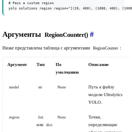
# Pass a custom region

yolo solutions region region="[(20, 400), (1080, 400), (108
Аргументы
#
RegionCounter()
Ниже представлена таблица с аргументами
:
RegionCounter
Аргумент
Тип
По
Описание
умолчанию
Путь к файлу
model
str
None
модели Ultralytics
YOLO.
Точки,
region
list
None
или
определяющие
dict