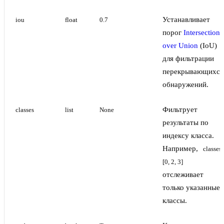
Устанавливает
iou
float
0.7
порог
Intersection
over Union
(IoU)
для фильтрации
перекрывающихся
обнаружений.
Фильтрует
classes
list
None
результаты по
индексу класса.
Например,
classes
[0, 2, 3]
отслеживает
только указанные
классы.