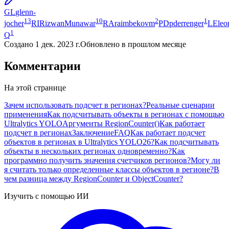
GL
glenn-
13
10
2
1
jocher
RI
RizwanMunawar
RA
raimbekovm
PD
pderrenger
LE
leo
1
Q
Создано
1 дек. 2023 г.
Обновлено
в прошлом месяце
Комментарии
На этой странице
Зачем использовать подсчет в регионах?
Реальные сценарии
применения
Как подсчитывать объекты в регионах с помощью
Ultralytics YOLO
Аргументы RegionCounter()
Как работает
подсчет в регионах
Заключение
FAQ
Как работает подсчет
объектов в регионах в Ultralytics YOLO26?
Как подсчитывать
объекты в нескольких регионах одновременно?
Как
программно получить значения счетчиков регионов?
Могу ли
я считать только определенные классы объектов в регионе?
В
чем разница между RegionCounter и ObjectCounter?
Изучить с помощью ИИ