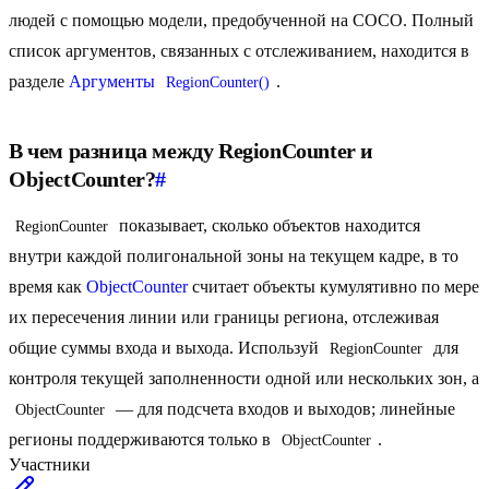
людей с помощью модели, предобученной на COCO. Полный
список аргументов, связанных с отслеживанием, находится в
разделе
Аргументы
.
RegionCounter()
В чем разница между RegionCounter и
ObjectCounter?
#
показывает, сколько объектов находится
RegionCounter
внутри каждой полигональной зоны на текущем кадре, в то
время как
ObjectCounter
считает объекты кумулятивно по мере
их пересечения линии или границы региона, отслеживая
общие суммы входа и выхода. Используй
для
RegionCounter
контроля текущей заполненности одной или нескольких зон, а
— для подсчета входов и выходов; линейные
ObjectCounter
регионы поддерживаются только в
.
ObjectCounter
Участники