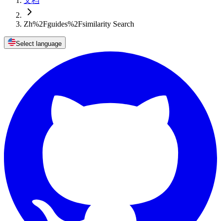
文档
Zh%2Fguides%2Fsimilarity Search
Select language