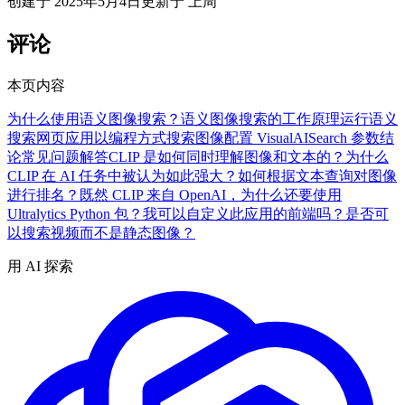
创建于
2025年5月4日
更新于
上周
评论
本页内容
为什么使用语义图像搜索？
语义图像搜索的工作原理
运行语义
搜索网页应用
以编程方式搜索图像
配置 VisualAISearch 参数
结
论
常见问题解答
CLIP 是如何同时理解图像和文本的？
为什么
CLIP 在 AI 任务中被认为如此强大？
如何根据文本查询对图像
进行排名？
既然 CLIP 来自 OpenAI，为什么还要使用
Ultralytics Python 包？
我可以自定义此应用的前端吗？
是否可
以搜索视频而不是静态图像？
用 AI 探索