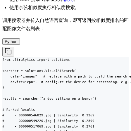
使用余弦相似度执行相似度搜索。
调用搜索器并传入自然语言查询，即可返回按相似度排名的匹
配图像文件名列表：
Python
from ultralytics import solutions

searcher = solutions.VisualAISearch(

    data="images",  # replace with a path to build the search e
    device="cpu",  # configure the device for processing, e.g.,
)

results = searcher("a dog sitting on a bench")

# Ranked Results:

#     - 000000546829.jpg | Similarity: 0.3269

#     - 000000549220.jpg | Similarity: 0.2899

#     - 000000517069.jpg | Similarity: 0.2761
