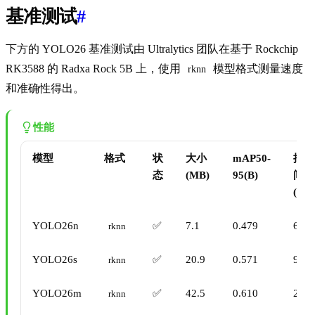
基准测试
#
下方的 YOLO26 基准测试由 Ultralytics 团队在基于 Rockchip
RK3588 的 Radxa Rock 5B 上，使用
模型格式测量速度
rknn
和准确性得出。
性能
模型
格式
状
大小
mAP50-
推理
态
(MB)
95(B)
间
(ms/
YOLO26n
✅
7.1
0.479
65.7
rknn
YOLO26s
✅
20.9
0.571
99.2
rknn
YOLO26m
✅
42.5
0.610
235.
rknn