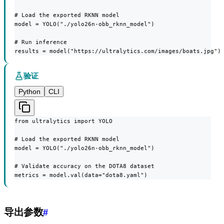
# Load the exported RKNN model

model = YOLO("./yolo26n-obb_rknn_model")

# Run inference

results = model("https://ultralytics.com/images/boats.jpg")
验证
Python
CLI
from ultralytics import YOLO

# Load the exported RKNN model

model = YOLO("./yolo26n-obb_rknn_model")

# Validate accuracy on the DOTA8 dataset

metrics = model.val(data="dota8.yaml")
导出参数
#