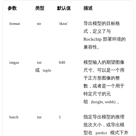
参数
类型
默认值
描述
导出模型的目标格
format
str
'rknn'
式，定义了与
Rockchip 部署环境的
兼容性。
模型输入的期望图像
imgsz
int
640
或
尺寸。可以是一个用
tuple
于正方形图像的整
数，或者是一个用于
特定尺寸的元
组
。
(height, width)
指定导出模型的推理
batch
int
1
批次大小，或导出模
型在
模式下并
predict