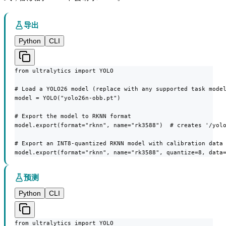
导出
Python
CLI
from ultralytics import YOLO

# Load a YOLO26 model (replace with any supported task model
model = YOLO("yolo26n-obb.pt")

# Export the model to RKNN format

model.export(format="rknn", name="rk3588")  # creates '/yolo
# Export an INT8-quantized RKNN model with calibration data

model.export(format="rknn", name="rk3588", quantize=8, data
预测
Python
CLI
from ultralytics import YOLO
