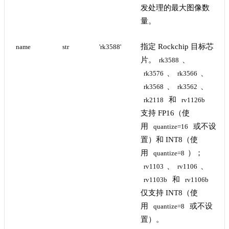
发处理的最大图像数
量。
指定 Rockchip 目标芯
name
str
'rk3588'
片。
、
rk3588
、
、
rk3576
rk3566
、
、
rk3568
rk3562
和
rk2118
rv1126b
支持 FP16（使
用
或不设
quantize=16
置）和 INT8（使
用
）；
quantize=8
、
、
rv1103
rv1106
和
rv1103b
rv1106b
仅支持 INT8（使
用
或不设
quantize=8
置）。