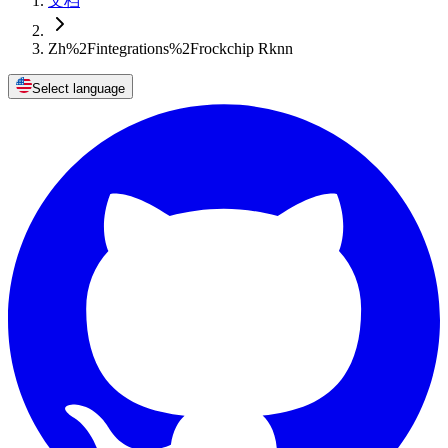
文档
Zh%2Fintegrations%2Frockchip Rknn
Select language