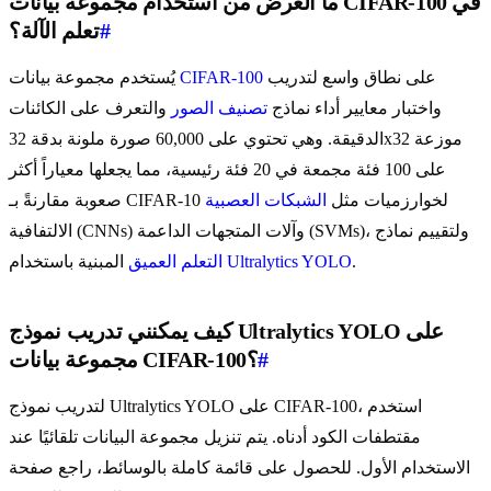
ما الغرض من استخدام مجموعة بيانات CIFAR-100 في
#
تعلم الآلة؟
على نطاق واسع لتدريب
CIFAR-100
يُستخدم مجموعة بيانات
واختبار معايير أداء نماذج
تصنيف الصور
والتعرف على الكائنات
الدقيقة. وهي تحتوي على 60,000 صورة ملونة بدقة 32x32 موزعة
على 100 فئة مجمعة في 20 فئة رئيسية، مما يجعلها معياراً أكثر
صعوبة مقارنةً بـ CIFAR-10 لخوارزميات مثل
الشبكات العصبية
الالتفافية (CNNs) وآلات المتجهات الداعمة (SVMs)، ولتقييم نماذج
.
Ultralytics YOLO
المبنية باستخدام
التعلم العميق
كيف يمكنني تدريب نموذج Ultralytics YOLO على
#
مجموعة بيانات CIFAR-100؟
لتدريب نموذج Ultralytics YOLO على CIFAR-100، استخدم
مقتطفات الكود أدناه. يتم تنزيل مجموعة البيانات تلقائيًا عند
الاستخدام الأول. للحصول على قائمة كاملة بالوسائط، راجع صفحة