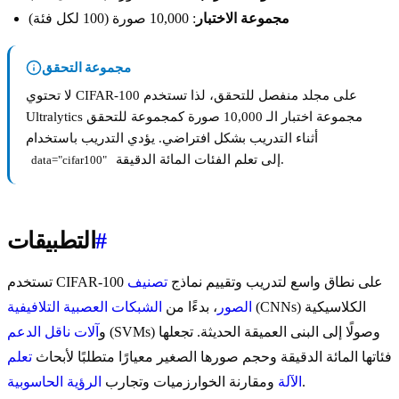
مجموعة الاختبار
: 10,000 صورة (100 لكل فئة)
مجموعة التحقق
لا تحتوي CIFAR-100 على مجلد منفصل للتحقق، لذا تستخدم
Ultralytics مجموعة اختبار الـ 10,000 صورة كمجموعة للتحقق
أثناء التدريب بشكل افتراضي. يؤدي التدريب باستخدام
إلى تعلم الفئات المائة الدقيقة.
data="cifar100"
#
التطبيقات
تستخدم CIFAR-100 على نطاق واسع لتدريب وتقييم نماذج
تصنيف
(CNNs) الكلاسيكية
الصور
، بدءًا من
الشبكات العصبية التلافيفية
(SVMs) وصولًا إلى البنى العميقة الحديثة. تجعلها
و
آلات ناقل الدعم
فئاتها المائة الدقيقة وحجم صورها الصغير معيارًا متطلبًا لأبحاث
تعلم
.
الآلة
ومقارنة الخوارزميات وتجارب
الرؤية الحاسوبية