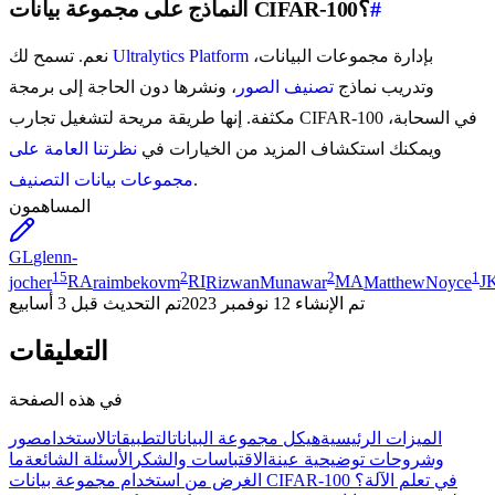
#
النماذج على مجموعة بيانات CIFAR-100؟
بإدارة مجموعات البيانات،
Ultralytics Platform
نعم. تسمح لك
وتدريب نماذج
تصنيف الصور
، ونشرها دون الحاجة إلى برمجة
مكثفة. إنها طريقة مريحة لتشغيل تجارب CIFAR-100 في السحابة،
ويمكنك استكشاف المزيد من الخيارات في
نظرتنا العامة على
.
مجموعات بيانات التصنيف
المساهمون
GL
glenn-
15
2
2
1
jocher
RA
raimbekovm
RI
RizwanMunawar
MA
MatthewNoyce
J
تم الإنشاء
12 نوفمبر 2023
تم التحديث
قبل 3 أسابيع
التعليقات
في هذه الصفحة
الميزات الرئيسية
هيكل مجموعة البيانات
التطبيقات
الاستخدام
صور
وشروحات توضيحية عينة
الاقتباسات والشكر
الأسئلة الشائعة
ما
الغرض من استخدام مجموعة بيانات CIFAR-100 في تعلم الآلة؟