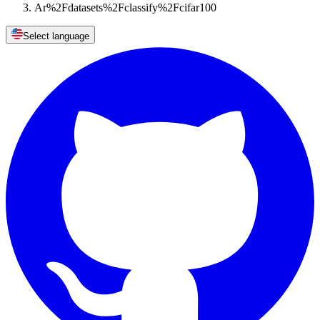
Ar%2Fdatasets%2Fclassify%2Fcifar100
Select language