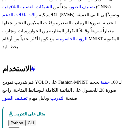
(CNNs)
تصنيف الصور
، بدءاً من
الشبكات العصبية التلافيفية
(SVMs) وصولاً إلى البنى العميقة
الكلاسيكية و
آلات ناقلات الدعم
الحديثة. صورها الرمادية الصغيرة وفئات الملابس العشر تجعلها
معياراً سريعاً وقابلاً للتكرار للمقارنة بين الخوارزميات وتجارب
الرؤية الحاسوبية
، مع كونها أكثر تحدياً من أرقام MNIST المكتوبة
بخط اليد.
#
الاستخدام
قم بتدريب نموذج YOLO على Fashion-MNIST لـ 100
حقبة
بحجم
صورة 28. للحصول على القائمة الكاملة للوسائط المتاحة، راجع
.
صفحة
التدريب
ودليل مهام
تصنيف الصور
مثال على التدريب
Python
CLI