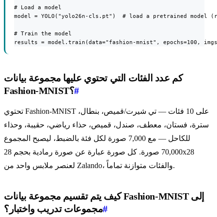
# Load a model

model = YOLO("yolo26n-cls.pt")  # load a pretrained model (r
# Train the model

results = model.train(data="fashion-mnist", epochs=100, img
كم عدد الفئات التي تحتوي عليها مجموعة بيانات
#
Fashion-MNIST؟
تحتوي Fashion-MNIST على 10 فئات — تي شيرت/قميص، بنطال،
سترة، فستان، معطف، صندل، قميص، حذاء رياضي، حقيبة، وحذاء
للكاحل — مع 7,000 صورة لكل فئة بالضبط، ليصبح المجموع
70,000 صورة. كل صورة عبارة عن صورة رمادية بحجم 28x28
لعنصر ملابس واحد من Zalando، والفئات متوازنة تماماً.
كيف يتم تقسيم مجموعة بيانات Fashion-MNIST إلى
#
مجموعات تدريب واختبار؟