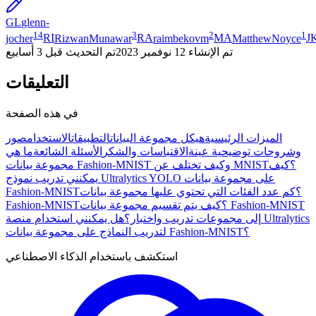
GL
glenn-
14
3
2
1
jocher
RI
RizwanMunawar
RA
raimbekovm
MA
MatthewNoyce
J
تم الإنشاء
12 نوفمبر 2023
تم التحديث
قبل 3 أسابيع
التعليقات
في هذه الصفحة
الميزات الرئيسية
هيكل مجموعة البيانات
التطبيقات
الاستخدام
صور
وشروحات توضيحية عينة
الاقتباسات والشكر
الأسئلة الشائعة
ما هي
مجموعة بيانات Fashion-MNIST وكيف تختلف عن MNIST؟
كيف
يمكنني تدريب نموذج Ultralytics YOLO على مجموعة بيانات
Fashion-MNIST؟
كم عدد الفئات التي تحتوي عليها مجموعة بيانات
Fashion-MNIST؟
كيف يتم تقسيم مجموعة بيانات Fashion-MNIST
إلى مجموعات تدريب واختبار؟
هل يمكنني استخدام منصة Ultralytics
لتدريب النماذج على مجموعة بيانات Fashion-MNIST؟
استكشف باستخدام الذكاء الاصطناعي