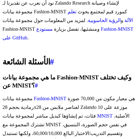
نود أن نعرب عن تقديرنا لـ Zalando Research لإنشاء وصيانة
مجموعة بيانات Fashion-MNIST كمورد قيم لمجتمع بحوث
تعلم
الآلة
و
الرؤية الحاسوبية
. لمزيد من المعلومات حول مجموعة بيانات
Fashion-MNIST ومنشئيها، تفضل بزيارة
مستودع Fashion-MNIST
.
على GitHub
#
الأسئلة الشائعة
ما هي مجموعة بيانات Fashion-MNIST وكيف تختلف
#
عن MNIST؟
هي معيار مكون من 70,000 صورة
Fashion-MNIST
مجموعة بيانات
رمادية بحجم 28x28 لعناصر ملابس من Zalando موزعة على 10
الأصلية.
MNIST
فئات، تم إنشاؤها كبديل مباشر لمجموعة بيانات
تشترك المجموعة مع MNIST في نفس حجم الصورة، التنسيق،
وتقسيم التدريب/الاختبار البالغ 60,000/10,000، ولكنها تستبدل