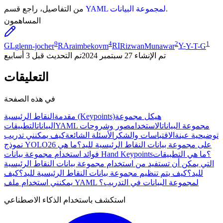
.
YAML لمجموعة البيانات
من التفاصيل، راجع قسم
المساهمون
9
4
2
1
GL
glenn-jocher
RA
raimbekovm
RI
RizwanMunawar
Y-
Y-T-G
تم الإنشاء
27 سبتمبر 2024
تم التحديث
قبل 3 أسابيع
التعليقات
في هذه الصفحة
هيكل مجموعة
النقاط الرئيسية (Keypoints)
مقدمة
YAML مجموعة البيانات
الاستخدام
صور وشروحات
البيانات
التطبيقات
توضيحية عينة
الاقتباسات والشكر
الأسئلة الشائعة
كيف يمكنني تدريب
نموذج YOLO26 على مجموعة بيانات النقاط الرئيسية لليد؟
ما هي
فوائد استخدام مجموعة بيانات Hand Keypoints؟
ما هي التطبيقات
التي يمكن أن تستفيد من استخدام مجموعة بيانات النقاط الرئيسية
لليد؟
كيف يتم تنظيم مجموعة بيانات النقاط الرئيسية لليد؟
كيف
يمكنني استخدام ملف YAML لمجموعة البيانات في التدريب؟
استكشف باستخدام الذكاء الاصطناعي