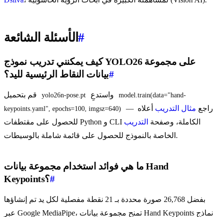
#
الأسئلة الشائعة
كيف يمكنني تدريب نموذج YOLO26 على مجموعة
#
بيانات النقاط الرئيسية لليد؟
واستدعِ
قم بتحميل
yolo26n-pose.pt
model.train(data="hand-
— راجع
مثال التدريب
أعلاه
keypoints.yaml", epochs=100, imgsz=640)
للحصول على مقتطفات Python و CLI الكاملة، وصفحة
التدريب
الخاصة بالنموذج للحصول على قائمة شاملة بالوسيطات.
ما هي فوائد استخدام مجموعة بيانات Hand
#
Keypoints؟
بفضل 26,768 صورة محددة بـ 21 نقطة مفصلية لكل يد تم إنشاؤها
عبر Google MediaPipe، تمنح مجموعة بيانات Hand Keypoints نماذج