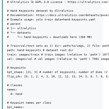
# Ultralytics 🚀 AGPL-3.0 License - https://ultralytics.com/l
# Hand Keypoints dataset by Ultralytics

# Documentation: https://docs.ultralytics.com/datasets/pose/
# Example usage: yolo train data=hand-keypoints.yaml

# parent

# ├── ultralytics

# └── datasets

#     └── hand-keypoints ← downloads here (369 MB)

# Train/val/test sets as 1) dir: path/to/imgs, 2) file: path
path: hand-keypoints # dataset root dir

train: images/train # train images (relative to 'path') 1877
val: images/val # val images (relative to 'path') 7992 image
# Keypoints

kpt_shape: [21, 3] # number of keypoints, number of dims (2 
flip_idx: [0, 1, 2, 4, 3, 10, 11, 12, 13, 14, 5, 6, 7, 8, 9,
# Classes

names:

  0: hand

# Keypoint names per class

kpt_names:
