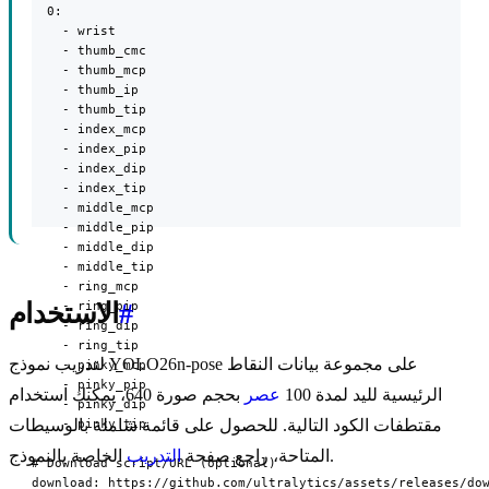
  0:

    - wrist

    - thumb_cmc

    - thumb_mcp

    - thumb_ip

    - thumb_tip

    - index_mcp

    - index_pip

    - index_dip

    - index_tip

    - middle_mcp

    - middle_pip

    - middle_dip

    - middle_tip

    - ring_mcp

    - ring_pip

#
الاستخدام
    - ring_dip

    - ring_tip

لتدريب نموذج YOLO26n-pose على مجموعة بيانات النقاط
    - pinky_mcp

    - pinky_pip

الرئيسية لليد لمدة 100
عصر
بحجم صورة 640، يمكنك استخدام
    - pinky_dip

    - pinky_tip

مقتطفات الكود التالية. للحصول على قائمة شاملة بالوسيطات
الخاصة بالنموذج.
المتاحة، راجع صفحة
التدريب
# Download script/URL (optional)

download: https://github.com/ultralytics/assets/releases/do