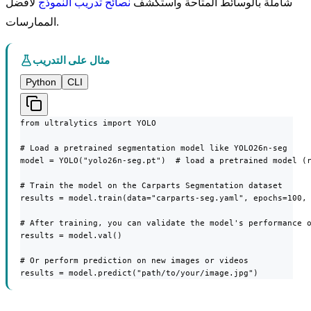
شاملة بالوسائط المتاحة واستكشف
نصائح تدريب النموذج
لأفضل
الممارسات.
مثال على التدريب
Python
CLI
from ultralytics import YOLO

# Load a pretrained segmentation model like YOLO26n-seg

model = YOLO("yolo26n-seg.pt")  # load a pretrained model (r
# Train the model on the Carparts Segmentation dataset

results = model.train(data="carparts-seg.yaml", epochs=100, 
# After training, you can validate the model's performance o
results = model.val()

# Or perform prediction on new images or videos

results = model.predict("path/to/your/image.jpg")