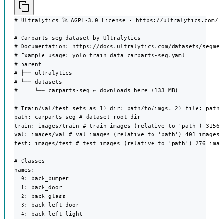
# Ultralytics 🚀 AGPL-3.0 License - https://ultralytics.com/l
# Carparts-seg dataset by Ultralytics

# Documentation: https://docs.ultralytics.com/datasets/segme
# Example usage: yolo train data=carparts-seg.yaml

# parent

# ├── ultralytics

# └── datasets

#     └── carparts-seg ← downloads here (133 MB)

# Train/val/test sets as 1) dir: path/to/imgs, 2) file: path
path: carparts-seg # dataset root dir

train: images/train # train images (relative to 'path') 3156
val: images/val # val images (relative to 'path') 401 images
test: images/test # test images (relative to 'path') 276 ima
# Classes

names:

  0: back_bumper

  1: back_door

  2: back_glass

  3: back_left_door

  4: back_left_light
