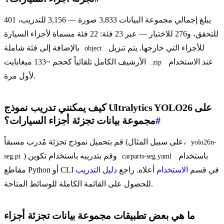
يبلغ إجمالي مجموعة البيانات 3,833 صورة — 3,156 للتدريب، 401
للتحقق، و276 للاختبار — عبر 23 فئة: 22 فئة مسماة لأجزاء السيارة
للأجزاء التي خارجها. يتم تنزيل
بالإضافة إلى فئة شاملة
object
عند الاستخدام
الأرشيف الكامل تلقائياً كحجم ~133 ميغابايت
.zip
لأول مرة.
كيف يمكنني تدريب نموذج Ultralytics YOLO26 على
#
مجموعة بيانات تجزئة أجزاء السيارات؟
قم بتحميل نموذج تجزئة مُدرب مسبقاً (على سبيل المثال،
yolo26n-
باستخدام
) وقم بتدريبه باستخدام تكوين
seg.pt
carparts-seg.yaml
مقاطع Python أو CLI في قسم
الاستخدام
أعلاه. راجع
دليل التدريب
للحصول على القائمة الكاملة للوسائط المتاحة.
ما هي بعض تطبيقات مجموعة بيانات تجزئة أجزاء