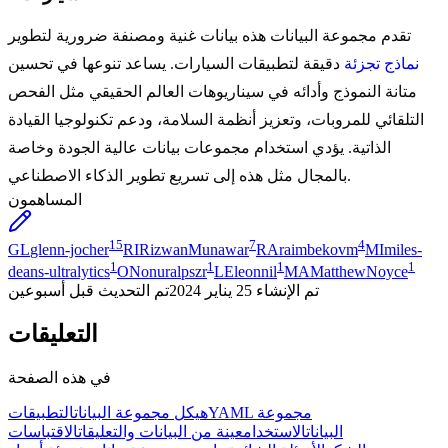
تقدم مجموعة البيانات هذه بيانات غنية ومصنفة ضرورية لتطوير
نماذج تجزئة
دقيقة لتطبيقات السيارات. يساعد تنوعها في تحسين
متانة النموذج وأدائه في سيناريوهات العالم الحقيقي مثل الفحص
التلقائي للمروبات، وتعزيز أنظمة السلامة، ودعم تكنولوجيا القيادة
الذاتية. يؤدي استخدام مجموعات بيانات عالية الجودة وخاصة
بالمجال مثل هذه إلى تسريع تطوير الذكاء الاصطناعي.
المساهمون
15
7
4
GL
glenn-jocher
RI
RizwanMunawar
RA
raimbekovm
MI
miles-
1
1
1
1
deans-ultralytics
ON
onuralpszr
LE
leonnil
MA
MatthewNoyce
تم الإنشاء
25 يناير 2024
تم التحديث
قبل أسبوعين
التعليقات
في هذه الصفحة
YAML مجموعة
هيكل مجموعة البيانات
التطبيقات
البيانات
الاستخدام
عينة من البيانات والتعليقات
الاقتباسات