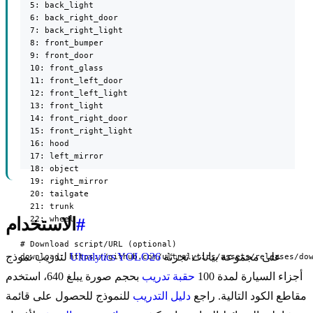
  5: back_light

  6: back_right_door

  7: back_right_light

  8: front_bumper

  9: front_door

  10: front_glass

  11: front_left_door

  12: front_left_light

  13: front_light

  14: front_right_door

  15: front_right_light

  16: hood

  17: left_mirror

  18: object

  19: right_mirror

  20: tailgate

  21: trunk

  22: wheel

#
الاستخدام
# Download script/URL (optional)

على مجموعة بيانات تجزئة
Ultralytics YOLO26
لتدريب نموذج
download: https://github.com/ultralytics/assets/releases/do
أجزاء السيارة لمدة 100
حقبة تدريب
بحجم صورة يبلغ 640، استخدم
مقاطع الكود التالية. راجع
دليل التدريب
للنموذج للحصول على قائمة