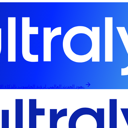
يعود الحدث العالمي لرؤية الحاسوب بالذكاء الاصطناعي في 13 سبتمبر، حضورياً وعبر الإنترنت.