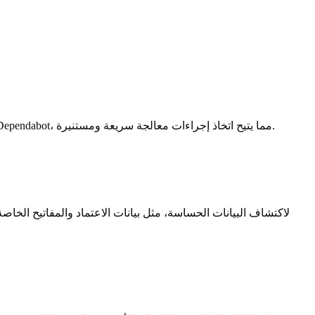
في سير العمل لد لدينا لمراقبة التبعيات بحثاً عن الثغرات المعروفة. عندما يتم تحديد ثغرة أمنية في إحدى تبعياتنا، ينبهنا Dependabot، مما يتيح اتخاذ إجراءات معالجة سريعة ومستنيرة.