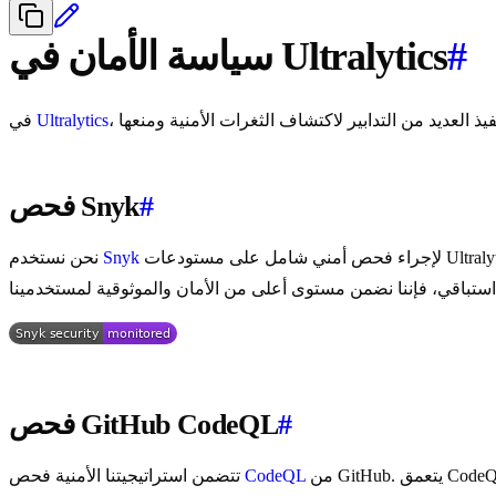
#
سياسة الأمان في Ultralytics
Ultralytics
في
#
فحص Snyk
لإجراء فحص أمني شامل على مستودعات Ultralytics. تمتد إمكانات الفحص القوية لـ Snyk إلى ما هو أبعد من فحص التبعيات؛ فهي تفحص أيضاً الكود الخاص بنا وملفات Dockerfiles بحثاً عن
Snyk
نحن نستخدم
#
فحص GitHub CodeQL
من GitHub. يتعمق CodeQL في قاعدة البيانات الخاصة بنا، ليحدد الثغرات المعقدة مثل حقن SQL وXSS عن طريق تحليل الهيكل الدلالي للكود. يضمن هذا المستوى
CodeQL
تتضمن استراتيجيتنا الأمنية فحص