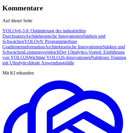
Kommentare
Auf dieser Seite
YOLOv6-3.0: Optimierung des industriellen
Durchsatzes
Architektonische Innovationen
Stärken und
Schwächen
YOLOv9: Programmierbare
Gradienteninformation
Architektonische Innovationen
Stärken und
Schwächen
Leistungsvergleich
Der Ultralytics-Vorteil: Einführung
von YOLO26
Wichtige YOLO26-Innovationen
Nahtloses Training
mit Ultralytics
Ideale Anwendungsfälle
Mit KI erkunden