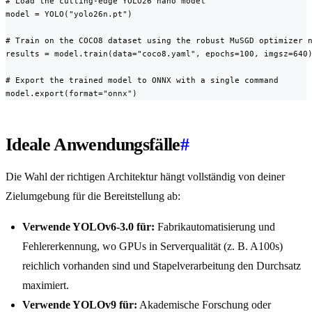
# Load the cutting-edge YOLO26 nano model

model = YOLO("yolo26n.pt")

# Train on the COCO8 dataset using the robust MuSGD optimizer n
results = model.train(data="coco8.yaml", epochs=100, imgsz=640)
# Export the trained model to ONNX with a single command

model.export(format="onnx")
Ideale Anwendungsfälle
#
Die Wahl der richtigen Architektur hängt vollständig von deiner
Zielumgebung für die Bereitstellung ab:
Verwende YOLOv6-3.0 für:
Fabrikautomatisierung und
Fehlererkennung, wo GPUs in Serverqualität (z. B. A100s)
reichlich vorhanden sind und Stapelverarbeitung den Durchsatz
maximiert.
Verwende YOLOv9 für:
Akademische Forschung oder