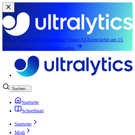
YOLO Vision 2026:
Das globale Vision-AI-Event kehrt am 13.
September zurück, vor Ort und online.
Zum Hauptinhalt springen
Suchen...
Startseite
Schnellstart
Startseite
Modi