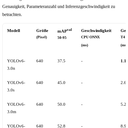
Genauigkeit, Parameteranzahl und Inferenzgeschwindigkeit zu
betrachten.
val
Modell
Größe
Geschwindigkeit
Ges
mAP
(Pixel)
CPU ONNX
T4 
50-95
(ms)
(ms)
YOLOv6-
640
37.5
-
1.1
3.0n
YOLOv6-
640
45.0
-
2.6
3.0s
YOLOv6-
640
50.0
-
5.2
3.0m
YOLOv6-
640
52.8
-
8.9