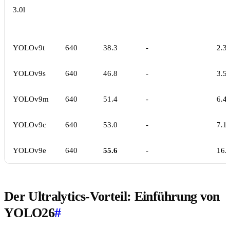
3.0l
YOLOv9t
640
38.3
-
2.3
YOLOv9s
640
46.8
-
3.5
YOLOv9m
640
51.4
-
6.4
YOLOv9c
640
53.0
-
7.1
YOLOv9e
640
55.6
-
16.
Der Ultralytics-Vorteil: Einführung von
YOLO26
#