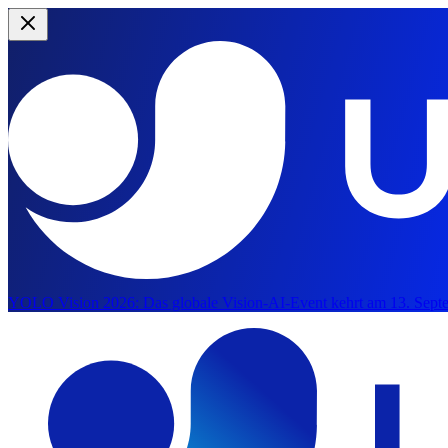
YOLO Vision 2026:
Das globale Vision-AI-Event kehrt am 13. Septe
Zum Hauptinhalt springen