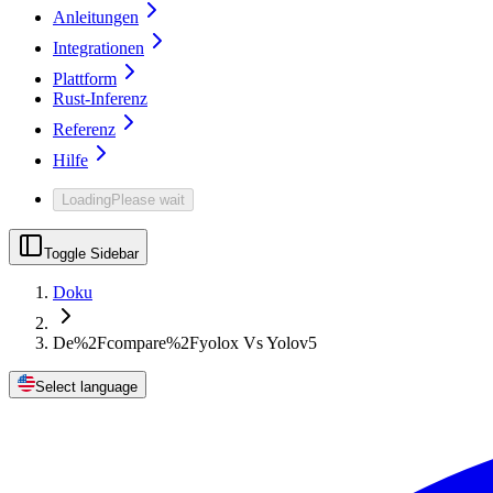
Anleitungen
Integrationen
Plattform
Rust-Inferenz
Referenz
Hilfe
Loading
Please wait
Toggle Sidebar
Doku
De%2Fcompare%2Fyolox Vs Yolov5
Select language