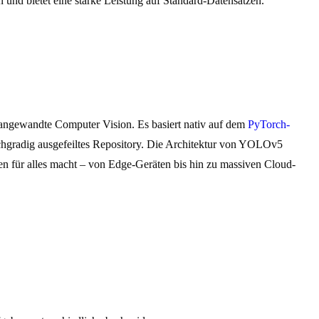
und bietet eine starke Leistung auf Standard-Datensätzen.
 angewandte Computer Vision. Es basiert nativ auf dem
PyTorch-
chgradig ausgefeiltes Repository. Die Architektur von YOLOv5
ten für alles macht – von Edge-Geräten bis hin zu massiven Cloud-