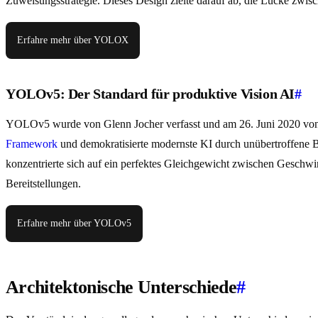
Zuweisungsstrategie. Dieses Design zielte darauf ab, die Lücke zwis
Erfahre mehr über YOLOX
YOLOv5: Der Standard für produktive Vision AI
#
YOLOv5 wurde von Glenn Jocher verfasst und am 26. Juni 2020 von Ul
Framework
und demokratisierte modernste KI durch unübertroffene B
konzentrierte sich auf ein perfektes Gleichgewicht zwischen Geschwi
Bereitstellungen.
Erfahre mehr über YOLOv5
Architektonische Unterschiede
#