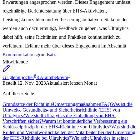
Erwartungen angesprochen werden. Dieses Engagement umfasst
regelmäßige Berichterstattung über EHS-Aktivitäten,
Leistungskennzahlen und Verbesserungsinitiativen. Stakeholder
werden auch dazu ermutigt, Feedback zu geben, was Ultralytics
dabei hilft, seine Richtlinien und Praktiken kontinuierlich zu
verfeinern. Erfahre mehr über dieses Engagement im Abschnitt
Kommunikationsgrundsatz
.
Mitwirkende
8
1
GL
glenn-jocher
RA
raimbekovm
Erstellt
12. Nov. 2023
Aktualisiert
letzten Monat
Auf dieser Seite
Grundsätze der Richtlinie
Umsetzungsmaßnahmen
FAQ
Was ist die
Umwelt-, Gesundheits- und Sicherheitsrichtlinie (EHS) von
Ultralytics?
Wie stellt Ultralytics die Einhaltung von EHS-
Vorschriften sicher?
Warum ist kontinuierliche Verbesserung ein
Schlüsselprinzip in der EHS-Richtlinie von Ultralytics?
Was sind die
Rollen und Verantwortlichkeiten der Mitarbeiter bei der Umsetzung
der EHS-Richtlinie bei Ultralytics?
Wie geht Ultralytics in seiner