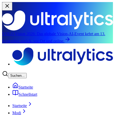
YOLO Vision 2026:
Das globale Vision-AI-Event kehrt am 13.
September zurück, vor Ort und online.
Zum Hauptinhalt springen
Suchen...
Startseite
Schnellstart
Startseite
Modi