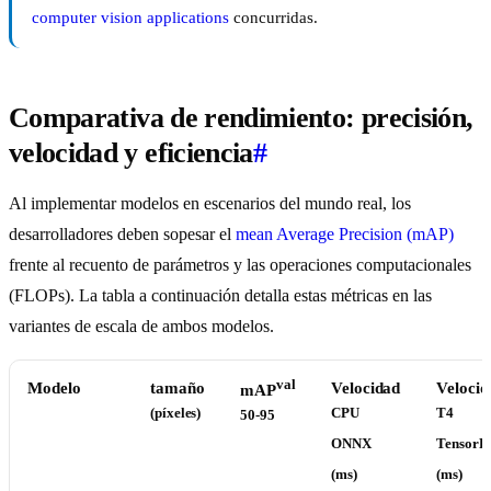
computer vision applications
concurridas.
Comparativa de rendimiento: precisión,
velocidad y eficiencia
#
Al implementar modelos en escenarios del mundo real, los
desarrolladores deben sopesar el
mean Average Precision (mAP)
frente al recuento de parámetros y las operaciones computacionales
(FLOPs). La tabla a continuación detalla estas métricas en las
variantes de escala de ambos modelos.
val
Modelo
tamaño
Velocidad
Velocid
mAP
(píxeles)
CPU
T4
50-95
ONNX
TensorR
(ms)
(ms)