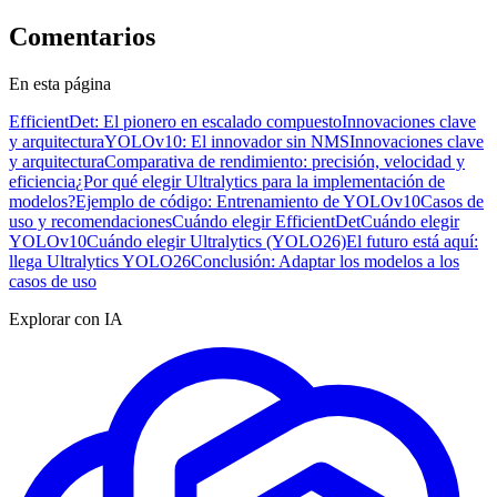
Comentarios
En esta página
EfficientDet: El pionero en escalado compuesto
Innovaciones clave
y arquitectura
YOLOv10: El innovador sin NMS
Innovaciones clave
y arquitectura
Comparativa de rendimiento: precisión, velocidad y
eficiencia
¿Por qué elegir Ultralytics para la implementación de
modelos?
Ejemplo de código: Entrenamiento de YOLOv10
Casos de
uso y recomendaciones
Cuándo elegir EfficientDet
Cuándo elegir
YOLOv10
Cuándo elegir Ultralytics (YOLO26)
El futuro está aquí:
llega Ultralytics YOLO26
Conclusión: Adaptar los modelos a los
casos de uso
Explorar con IA