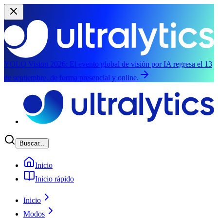
YOLO Vision 2026:
El evento global de visión por IA regresa el 13
de septiembre, de forma presencial y online.
Saltar al contenido principal
Buscar...
Inicio
Inicio rápido
Inicio
Modos