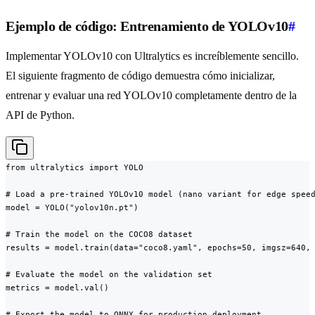
Ejemplo de código: Entrenamiento de YOLOv10
#
Implementar YOLOv10 con Ultralytics es increíblemente sencillo.
El siguiente fragmento de código demuestra cómo inicializar,
entrenar y evaluar una red YOLOv10 completamente dentro de la
API de Python.
from ultralytics import YOLO

# Load a pre-trained YOLOv10 model (nano variant for edge speed
model = YOLO("yolov10n.pt")

# Train the model on the COCO8 dataset

results = model.train(data="coco8.yaml", epochs=50, imgsz=640, 
# Evaluate the model on the validation set

metrics = model.val()

# Export the model to ONNX for production deployment
