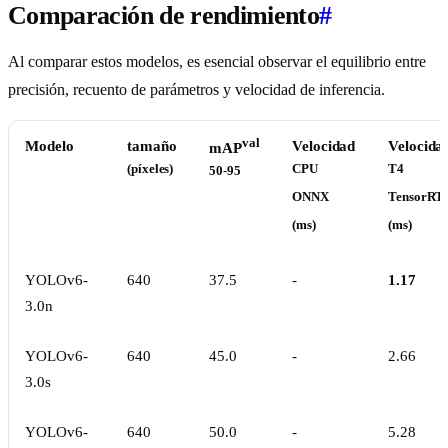
Comparación de rendimiento
#
Al comparar estos modelos, es esencial observar el equilibrio entre
precisión, recuento de parámetros y velocidad de inferencia.
val
Modelo
tamaño
Velocidad
Velocida
mAP
(píxeles)
CPU
T4
50-95
ONNX
TensorRT
(ms)
(ms)
YOLOv6-
640
37.5
-
1.17
3.0n
YOLOv6-
640
45.0
-
2.66
3.0s
YOLOv6-
640
50.0
-
5.28