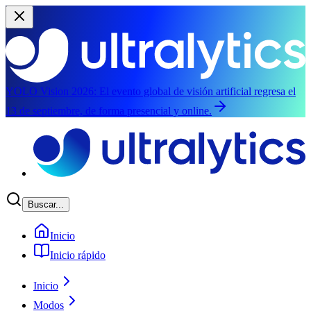
YOLO Vision 2026:
El evento global de visión artificial regresa el
13 de septiembre, de forma presencial y online.
Saltar al contenido principal
Buscar...
Inicio
Inicio rápido
Inicio
Modos