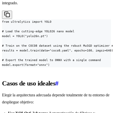
integrado.
from ultralytics import YOLO

# Load the cutting-edge YOLO26 nano model

model = YOLO("yolo26n.pt")

# Train on the COCO8 dataset using the robust MuSGD optimizer n
results = model.train(data="coco8.yaml", epochs=100, imgsz=640)
# Export the trained model to ONNX with a single command

model.export(format="onnx")
Casos de uso ideales
#
Elegir la arquitectura adecuada depende totalmente de tu entorno de
despliegue objetivo: