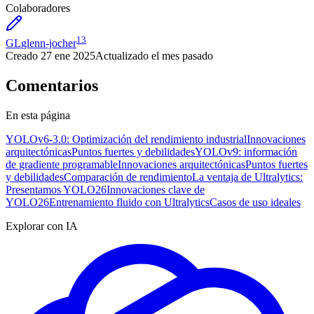
Colaboradores
13
GL
glenn-jocher
Creado
27 ene 2025
Actualizado
el mes pasado
Comentarios
En esta página
YOLOv6-3.0: Optimización del rendimiento industrial
Innovaciones
arquitectónicas
Puntos fuertes y debilidades
YOLOv9: información
de gradiente programable
Innovaciones arquitectónicas
Puntos fuertes
y debilidades
Comparación de rendimiento
La ventaja de Ultralytics:
Presentamos YOLO26
Innovaciones clave de
YOLO26
Entrenamiento fluido con Ultralytics
Casos de uso ideales
Explorar con IA