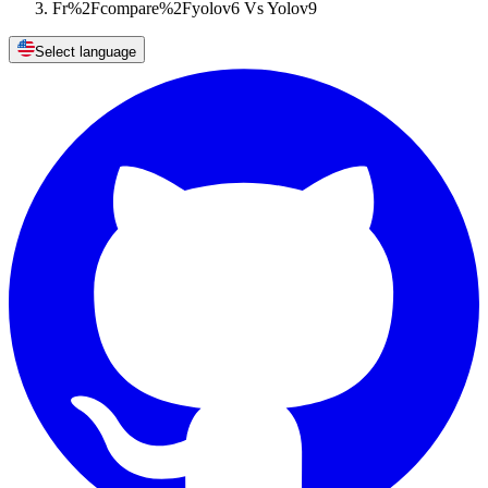
Fr%2Fcompare%2Fyolov6 Vs Yolov9
Select language