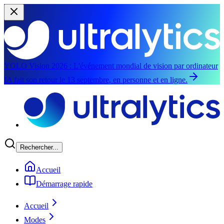
YOLO Vision 2026 :
L'événement mondial de vision par ordinateur
IA fait son retour le 13 septembre, en personne et en ligne.
Aller au contenu principal
Rechercher...
Accueil
Démarrage rapide
Accueil
Modes