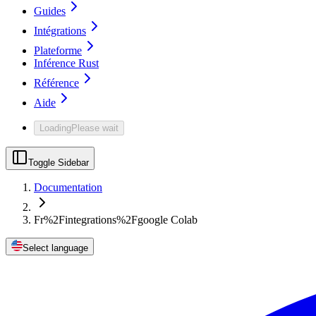
Guides
Intégrations
Plateforme
Inférence Rust
Référence
Aide
Loading
Please wait
Toggle Sidebar
Documentation
Fr%2Fintegrations%2Fgoogle Colab
Select language