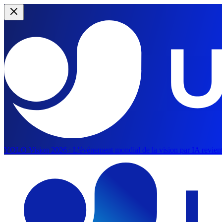
YOLO Vision 2026 :
L'événement mondial de la vision par IA revient
Aller au contenu principal