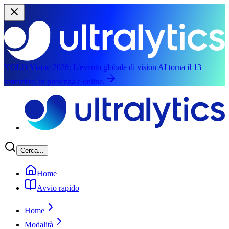
YOLO Vision 2026:
L'evento globale di vision AI torna il 13
settembre, in presenza e online.
Salta al contenuto principale
Cerca...
Home
Avvio rapido
Home
Modalità