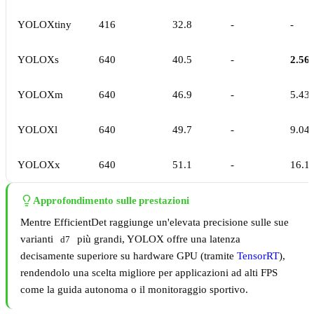
YOLOXtiny
416
32.8
-
-
YOLOXs
640
40.5
-
2.56
YOLOXm
640
46.9
-
5.43
YOLOXl
640
49.7
-
9.04
YOLOXx
640
51.1
-
16.1
Approfondimento sulle prestazioni
Mentre EfficientDet raggiunge un'elevata precisione sulle sue
varianti
più grandi, YOLOX offre una latenza
d7
decisamente superiore su hardware GPU (tramite
TensorRT
),
rendendolo una scelta migliore per applicazioni ad alti FPS
come la guida autonoma o il monitoraggio sportivo.