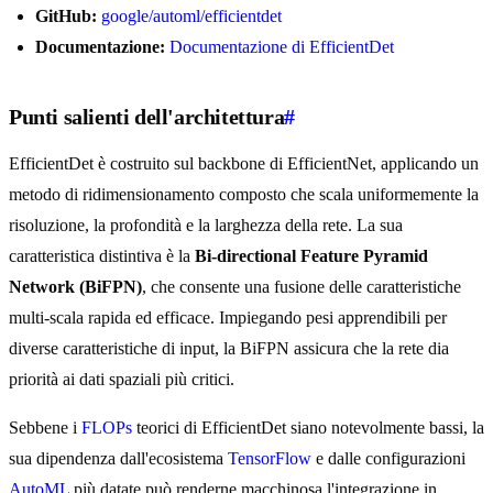
GitHub:
google/automl/efficientdet
Documentazione:
Documentazione di EfficientDet
Punti salienti dell'architettura
#
EfficientDet è costruito sul backbone di EfficientNet, applicando un
metodo di ridimensionamento composto che scala uniformemente la
risoluzione, la profondità e la larghezza della rete. La sua
caratteristica distintiva è la
Bi-directional Feature Pyramid
Network (BiFPN)
, che consente una fusione delle caratteristiche
multi-scala rapida ed efficace. Impiegando pesi apprendibili per
diverse caratteristiche di input, la BiFPN assicura che la rete dia
priorità ai dati spaziali più critici.
Sebbene i
FLOPs
teorici di EfficientDet siano notevolmente bassi, la
sua dipendenza dall'ecosistema
TensorFlow
e dalle configurazioni
AutoML
più datate può renderne macchinosa l'integrazione in