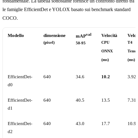
fondamentale. La tabella sottostante fornisce un confronto diretto tra
le famiglie EfficientDet e YOLOX basato sui benchmark standard
COCO.
val
Modello
dimensione
Velocità
Veloc
mAP
(pixel)
CPU
T4
50-95
ONNX
Tens
(ms)
(ms)
EfficientDet-
640
34.6
10.2
3.92
d0
EfficientDet-
640
40.5
13.5
7.31
d1
EfficientDet-
640
43.0
17.7
10.9
d2