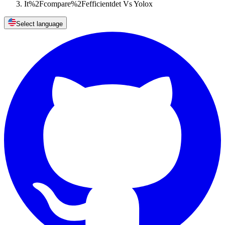
It%2Fcompare%2Fefficientdet Vs Yolox
Select language