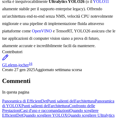
scelta è inequivocabilmente
Ultralytics YOLO26
(o il
YOLO11
altamente stabile per il supporto enterprise legacy). Offrendo
un'architettura end-to-end senza NMS, velocità CPU notevolmente
migliorate e una pipeline di implementazione fluida attraverso
piattaforme come
OpenVINO
e TensorRT, YOLO26 assicura che le
tue applicazioni di computer vision siano a prova di futuro,
altamente accurate e incredibilmente facili da mantenere.
Contributori
16
GL
glenn-jocher
Creato
27 gen 2025
Aggiornato
settimana scorsa
Commenti
In questa pagina
Panoramica di EfficientDet
Punti salienti dell'architettura
Panoramica
di YOLOX
Punti salienti dell'architettura
Confronto delle
Prestazioni
Casi d'uso e raccomandazioni
Quando scegliere
EfficientDet
Quando scegliere YOLOX
Quando scegliere Ultralytics