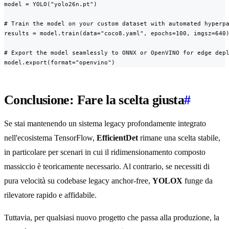
model = YOLO("yolo26n.pt")

# Train the model on your custom dataset with automated hyperpa
results = model.train(data="coco8.yaml", epochs=100, imgsz=640)
# Export the model seamlessly to ONNX or OpenVINO for edge depl
model.export(format="openvino")
Conclusione: Fare la scelta giusta
#
Se stai mantenendo un sistema legacy profondamente integrato
nell'ecosistema TensorFlow,
EfficientDet
rimane una scelta stabile,
in particolare per scenari in cui il ridimensionamento composto
massiccio è teoricamente necessario. Al contrario, se necessiti di
pura velocità su codebase legacy anchor-free,
YOLOX
funge da
rilevatore rapido e affidabile.
Tuttavia, per qualsiasi nuovo progetto che passa alla produzione, la