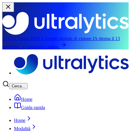
YOLO Vision 2026:
L'evento globale di visione IA ritorna il 13
settembre, in presenza e online.
Salta al contenuto principale
Cerca...
Home
Guida rapida
Home
Modalità