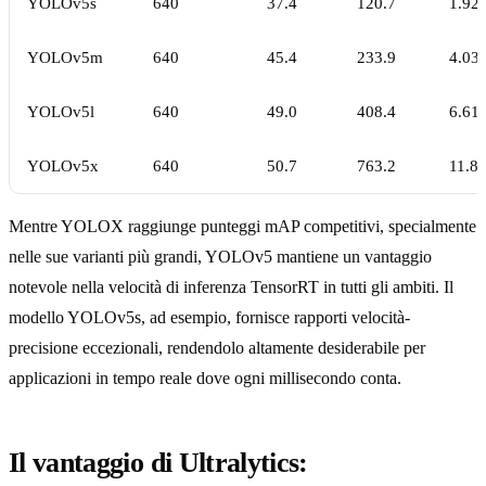
YOLOv5s
640
37.4
120.7
1.92
YOLOv5m
640
45.4
233.9
4.03
YOLOv5l
640
49.0
408.4
6.61
YOLOv5x
640
50.7
763.2
11.8
Mentre YOLOX raggiunge punteggi mAP competitivi, specialmente
nelle sue varianti più grandi, YOLOv5 mantiene un vantaggio
notevole nella velocità di inferenza TensorRT in tutti gli ambiti. Il
modello YOLOv5s, ad esempio, fornisce rapporti velocità-
precisione eccezionali, rendendolo altamente desiderabile per
applicazioni in tempo reale dove ogni millisecondo conta.
Il vantaggio di Ultralytics: