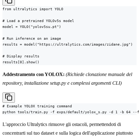
from ultralytics import YOLO

# Load a pretrained YOLOv5s model

model = YOLO("yolov5su.pt")

# Run inference on an image

results = model("https://ultralytics.com/images/zidane.jpg")

# Display results

results[0].show()
Addestramento con YOLOX:
(Richiede clonazione manuale del
repository, installazione setup.py e complessi argomenti CLI)
# Example YOLOX training command

python tools/train.py -f exps/default/yolox_s.py -d 1 -b 64 --
L'approccio Ultralytics rimuove gli ostacoli, permettendoti di
concentrarti sul tuo dataset e sulla logica dell'applicazione piuttosto