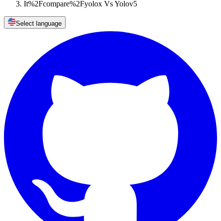
It%2Fcompare%2Fyolox Vs Yolov5
Select language