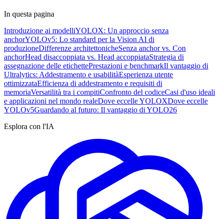
In questa pagina
Introduzione ai modelli
YOLOX: Un approccio senza
anchor
YOLOv5: Lo standard per la Vision AI di
produzione
Differenze architettoniche
Senza anchor vs. Con
anchor
Head disaccoppiata vs. Head accoppiata
Strategia di
assegnazione delle etichette
Prestazioni e benchmark
Il vantaggio di
Ultralytics: Addestramento e usabilità
Esperienza utente
ottimizzata
Efficienza di addestramento e requisiti di
memoria
Versatilità tra i compiti
Confronto del codice
Casi d'uso ideali
e applicazioni nel mondo reale
Dove eccelle YOLOX
Dove eccelle
YOLOv5
Guardando al futuro: Il vantaggio di YOLO26
Esplora con l'IA