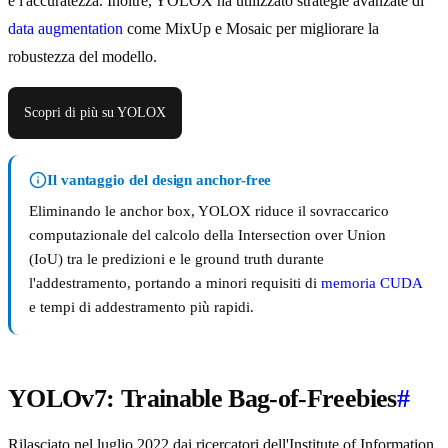
e l'accuratezza. Inoltre, YOLOX ha utilizzato strategie avanzate di
data augmentation
come MixUp e Mosaic per migliorare la
robustezza del modello.
Scopri di più su YOLOX
Il vantaggio del design anchor-free
Eliminando le anchor box, YOLOX riduce il sovraccarico
computazionale del calcolo della Intersection over Union
(IoU) tra le predizioni e le ground truth durante
l'addestramento, portando a minori requisiti di
memoria CUDA
e tempi di addestramento più rapidi.
YOLOv7: Trainable Bag-of-Freebies
#
Rilasciato nel luglio 2022 dai ricercatori dell'Institute of Information