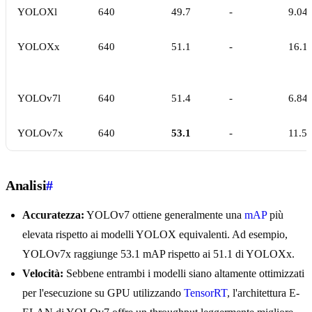
YOLOXl
640
49.7
-
9.04
YOLOXx
640
51.1
-
16.1
YOLOv7l
640
51.4
-
6.84
YOLOv7x
640
53.1
-
11.5
Analisi
#
Accuratezza:
YOLOv7 ottiene generalmente una
mAP
più
elevata rispetto ai modelli YOLOX equivalenti. Ad esempio,
YOLOv7x raggiunge 53.1 mAP rispetto ai 51.1 di YOLOXx.
Velocità:
Sebbene entrambi i modelli siano altamente ottimizzati
per l'esecuzione su GPU utilizzando
TensorRT
, l'architettura E-