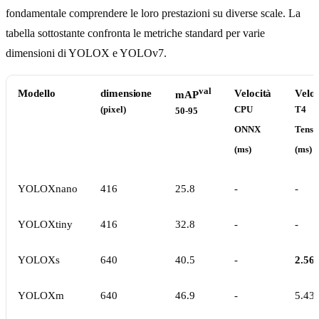
fondamentale comprendere le loro prestazioni su diverse scale. La
tabella sottostante confronta le metriche standard per varie
dimensioni di YOLOX e YOLOv7.
val
Modello
dimensione
Velocità
Veloc
mAP
(pixel)
CPU
T4
50-95
ONNX
Tens
(ms)
(ms)
YOLOXnano
416
25.8
-
-
YOLOXtiny
416
32.8
-
-
YOLOXs
640
40.5
-
2.56
YOLOXm
640
46.9
-
5.43