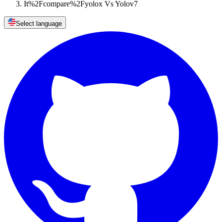
It%2Fcompare%2Fyolox Vs Yolov7
Select language