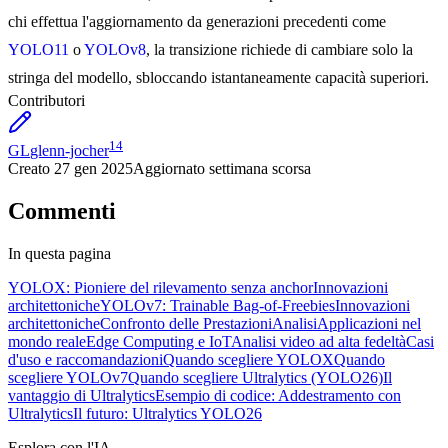
chi effettua l'aggiornamento da generazioni precedenti come
YOLO11
o
YOLOv8
, la transizione richiede di cambiare solo la
stringa del modello, sbloccando istantaneamente capacità superiori.
Contributori
14
GL
glenn-jocher
Creato
27 gen 2025
Aggiornato
settimana scorsa
Commenti
In questa pagina
YOLOX: Pioniere del rilevamento senza anchor
Innovazioni
architettoniche
YOLOv7: Trainable Bag-of-Freebies
Innovazioni
architettoniche
Confronto delle Prestazioni
Analisi
Applicazioni nel
mondo reale
Edge Computing e IoT
Analisi video ad alta fedeltà
Casi
d'uso e raccomandazioni
Quando scegliere YOLOX
Quando
scegliere YOLOv7
Quando scegliere Ultralytics (YOLO26)
Il
vantaggio di Ultralytics
Esempio di codice: Addestramento con
Ultralytics
Il futuro: Ultralytics YOLO26
Esplora con l'IA