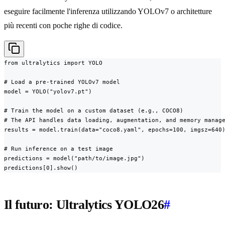
eseguire facilmente l'inferenza utilizzando YOLOv7 o architetture
più recenti con poche righe di codice.
from ultralytics import YOLO

# Load a pre-trained YOLOv7 model

model = YOLO("yolov7.pt")

# Train the model on a custom dataset (e.g., COCO8)

# The API handles data loading, augmentation, and memory manage
results = model.train(data="coco8.yaml", epochs=100, imgsz=640)
# Run inference on a test image

predictions = model("path/to/image.jpg")

predictions[0].show()
Il futuro: Ultralytics YOLO26
#