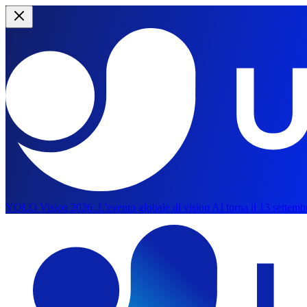
YOLO Vision 2026:
L'evento globale di vision AI torna il 13 settemb
Vai al contenuto principale