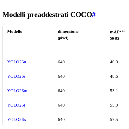
Modelli preaddestrati COCO
#
val
Modello
dimensione
mAP
(pixel)
50-95
YOLO26n
640
40.9
YOLO26s
640
48.6
YOLO26m
640
53.1
YOLO26l
640
55.0
YOLO26x
640
57.5