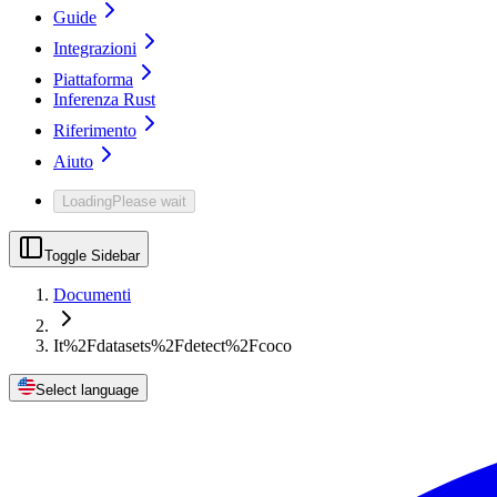
Guide
Integrazioni
Piattaforma
Inferenza Rust
Riferimento
Aiuto
Loading
Please wait
Toggle Sidebar
Documenti
It%2Fdatasets%2Fdetect%2Fcoco
Select language