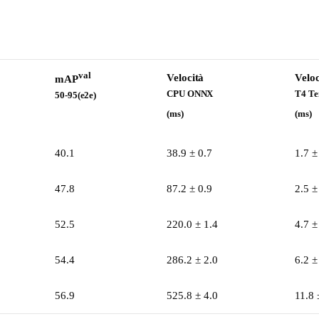
val
Velocità
Veloc
mAP
CPU ONNX
T4 T
50-95(e2e)
(ms)
(ms)
40.1
38.9 ± 0.7
1.7 ±
47.8
87.2 ± 0.9
2.5 ±
52.5
220.0 ± 1.4
4.7 ±
54.4
286.2 ± 2.0
6.2 ±
56.9
525.8 ± 4.0
11.8 