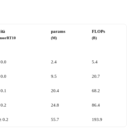
ità
params
FLOPs
ensorRT10
(M)
(B)
 0.0
2.4
5.4
 0.0
9.5
20.7
 0.1
20.4
68.2
 0.2
24.8
86.4
± 0.2
55.7
193.9