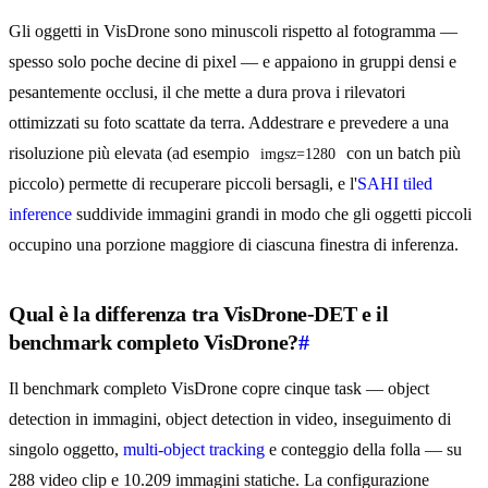
Gli oggetti in VisDrone sono minuscoli rispetto al fotogramma —
spesso solo poche decine di pixel — e appaiono in gruppi densi e
pesantemente occlusi, il che mette a dura prova i rilevatori
ottimizzati su foto scattate da terra. Addestrare e prevedere a una
risoluzione più elevata (ad esempio
con un batch più
imgsz=1280
piccolo) permette di recuperare piccoli bersagli, e l'
SAHI tiled
inference
suddivide immagini grandi in modo che gli oggetti piccoli
occupino una porzione maggiore di ciascuna finestra di inferenza.
Qual è la differenza tra VisDrone-DET e il
benchmark completo VisDrone?
#
Il benchmark completo VisDrone copre cinque task — object
detection in immagini, object detection in video, inseguimento di
singolo oggetto,
multi-object tracking
e conteggio della folla — su
288 video clip e 10.209 immagini statiche. La configurazione