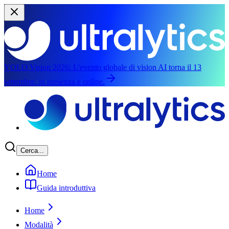
YOLO Vision 2026:
L'evento globale di vision AI torna il 13
settembre, in presenza e online.
Salta al contenuto principale
Cerca...
Home
Guida introduttiva
Home
Modalità