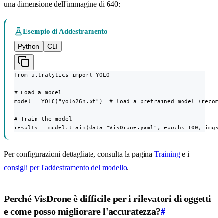
una dimensione dell'immagine di 640:
Esempio di Addestramento
Python
CLI
from ultralytics import YOLO

# Load a model

model = YOLO("yolo26n.pt")  # load a pretrained model (recom
# Train the model

results = model.train(data="VisDrone.yaml", epochs=100, img
Per configurazioni dettagliate, consulta la pagina
Training
e i
consigli per l'addestramento del modello
.
Perché VisDrone è difficile per i rilevatori di oggetti
e come posso migliorare l'accuratezza?
#