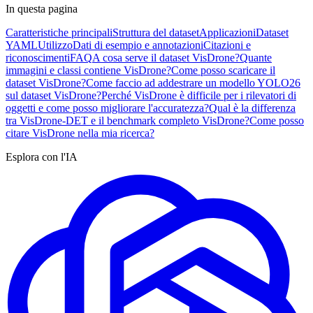
In questa pagina
Caratteristiche principali
Struttura del dataset
Applicazioni
Dataset
YAML
Utilizzo
Dati di esempio e annotazioni
Citazioni e
riconoscimenti
FAQ
A cosa serve il dataset VisDrone?
Quante
immagini e classi contiene VisDrone?
Come posso scaricare il
dataset VisDrone?
Come faccio ad addestrare un modello YOLO26
sul dataset VisDrone?
Perché VisDrone è difficile per i rilevatori di
oggetti e come posso migliorare l'accuratezza?
Qual è la differenza
tra VisDrone-DET e il benchmark completo VisDrone?
Come posso
citare VisDrone nella mia ricerca?
Esplora con l'IA