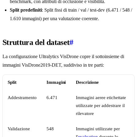
benchmark, con attributi di occlusione e visibilità.
Split predefiniti
: Split fissi di train / val / test-dev (6.471 / 548 /
1.610 immagini) per una valutazione coerente.
Struttura del dataset
#
La configurazione Ultralytics VisDrone copre il sottoinsieme di
immagini VisDrone2019-DET, suddiviso in tre parti:
Split
Immagini
Descrizione
Addestramento
6.471
Immagini aeree etichettate
utilizzate per addestrare il
rilevatore
Validazione
548
Immagini utilizzate per
l'
evaluation
durante lo