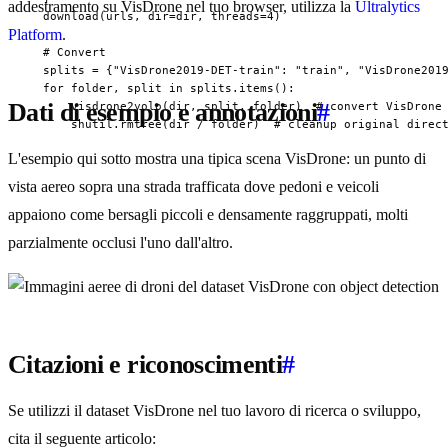
addestramento su VisDrone nel tuo browser, utilizza la
Ultralytics
  download(urls, dir=dir, threads=4)

Platform
.
  # Convert

  splits = {"VisDrone2019-DET-train": "train", "VisDrone2019
  for folder, split in splits.items():

Dati di esempio e annotazioni
#
      visdrone2yolo(dir, split, folder)  # convert VisDrone 
      shutil.rmtree(dir / folder)  # cleanup original direc
L'esempio qui sotto mostra una tipica scena VisDrone: un punto di
vista aereo sopra una strada trafficata dove pedoni e veicoli
appaiono come bersagli piccoli e densamente raggruppati, molti
parzialmente occlusi l'uno dall'altro.
Citazioni e riconoscimenti
#
Se utilizzi il dataset VisDrone nel tuo lavoro di ricerca o sviluppo,
cita il seguente articolo: