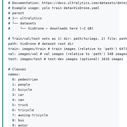
# Documentation: https://docs.ultralytics.com/datasets/detec
# Example usage: yolo train data=VisDrone.yaml

# parent

# ├── ultralytics

# └── datasets

#     └── VisDrone ← downloads here (~2 GB)

# Train/val/test sets as 1) dir: path/to/imgs, 2) file: path
path: VisDrone # dataset root dir

train: images/train # train images (relative to 'path') 6471
val: images/val # val images (relative to 'path') 548 images
test: images/test # test-dev images (optional) 1610 images

# Classes

names:

  0: pedestrian

  1: people

  2: bicycle

  3: car

  4: van

  5: truck

  6: tricycle

  7: awning-tricycle

  8: bus

  9: motor
