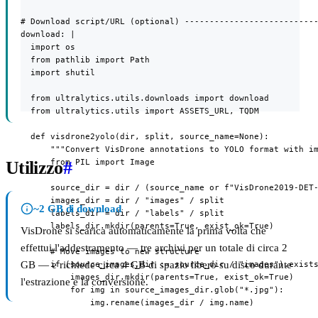
# Download script/URL (optional) ---------------------------
download: |

  import os

  from pathlib import Path

  import shutil

  from ultralytics.utils.downloads import download

  from ultralytics.utils import ASSETS_URL, TQDM

  def visdrone2yolo(dir, split, source_name=None):

      """Convert VisDrone annotations to YOLO format with im
      from PIL import Image

Utilizzo
#
      source_dir = dir / (source_name or f"VisDrone2019-DET-
      images_dir = dir / "images" / split

~2 GB di download
      labels_dir = dir / "labels" / split

      labels_dir.mkdir(parents=True, exist_ok=True)

VisDrone si scarica automaticamente la prima volta che
effettui l'addestramento — tre archivi per un totale di circa 2
      # Move images to new structure

GB — e richiede circa 4 GB di spazio libero su disco durante
      if (source_images_dir := source_dir / "images").exists
          images_dir.mkdir(parents=True, exist_ok=True)

l'estrazione e la conversione.
          for img in source_images_dir.glob("*.jpg"):

              img.rename(images_dir / img.name)
