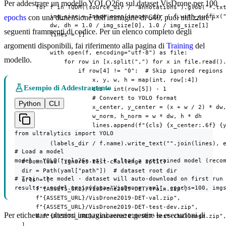
Per addestrare un modello YOLO26n sul dataset VisDrone per 100
      for f in TQDM((source_dir / "annotations").glob("*.txt
          img_size = Image.open(images_dir / f.with_suffix("
epochs
con una dimensione dell'immagine di 640, puoi utilizzare i
          dw, dh = 1.0 / img_size[0], 1.0 / img_size[1]

seguenti frammenti di codice. Per un elenco completo degli
          lines = []

argomenti disponibili, fai riferimento alla pagina di
Training
del
          with open(f, encoding="utf-8") as file:

modello.
              for row in [x.split(",") for x in file.read().
                  if row[4] != "0":  # Skip ignored regions

                      x, y, w, h = map(int, row[:4])

Esempio di Addestramento
                      cls = int(row[5]) - 1

                      # Convert to YOLO format

Python
CLI
                      x_center, y_center = (x + w / 2) * dw,
                      w_norm, h_norm = w * dw, h * dh

                      lines.append(f"{cls} {x_center:.6f} {y
from ultralytics import YOLO

          (labels_dir / f.name).write_text("".join(lines), e
# Load a model

model = YOLO("yolo26n.pt")  # load a pretrained model (recom
  # Download (ignores test-challenge split)

  dir = Path(yaml["path"])  # dataset root dir

# Train the model - dataset will auto-download on first run

  urls = [

results = model.train(data="VisDrone.yaml", epochs=100, img
      f"{ASSETS_URL}/VisDrone2019-DET-train.zip",

      f"{ASSETS_URL}/VisDrone2019-DET-val.zip",

      f"{ASSETS_URL}/VisDrone2019-DET-test-dev.zip",

Per etichettare ulteriori immagini aeree e gestire le esecuzioni di
      # f"{ASSETS_URL}/VisDrone2019-DET-test-challenge.zip",
  ]
