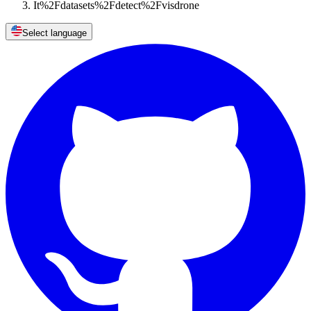
It%2Fdatasets%2Fdetect%2Fvisdrone
Select language