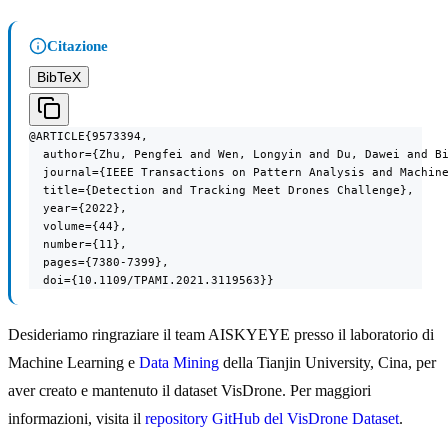
Citazione
BibTeX
@ARTICLE{9573394,

  author={Zhu, Pengfei and Wen, Longyin and Du, Dawei and Bi
  journal={IEEE Transactions on Pattern Analysis and Machine
  title={Detection and Tracking Meet Drones Challenge},

  year={2022},

  volume={44},

  number={11},

  pages={7380-7399},

  doi={10.1109/TPAMI.2021.3119563}}
Desideriamo ringraziare il team AISKYEYE presso il laboratorio di
Machine Learning e
Data Mining
della Tianjin University, Cina, per
aver creato e mantenuto il dataset VisDrone. Per maggiori
informazioni, visita il
repository GitHub del VisDrone Dataset
.