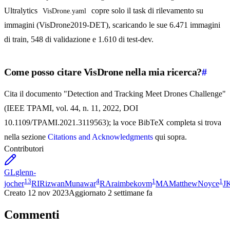
Ultralytics
copre solo il task di rilevamento su
VisDrone.yaml
immagini (VisDrone2019-DET), scaricando le sue 6.471 immagini
di train, 548 di validazione e 1.610 di test-dev.
Come posso citare VisDrone nella mia ricerca?
#
Cita il documento "Detection and Tracking Meet Drones Challenge"
(IEEE TPAMI, vol. 44, n. 11, 2022, DOI
10.1109/TPAMI.2021.3119563); la voce BibTeX completa si trova
nella sezione
Citations and Acknowledgments
qui sopra.
Contributori
GL
glenn-
13
4
1
1
jocher
RI
RizwanMunawar
RA
raimbekovm
MA
MatthewNoyce
J
Creato
12 nov 2023
Aggiornato
2 settimane fa
Commenti