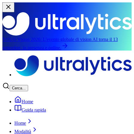
YOLO Vision 2026:
L'evento globale di vision AI torna il 13
settembre, in presenza e online.
Vai al contenuto principale
Cerca...
Home
Guida rapida
Home
Modalità