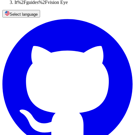
It%2Fguides%2Fvision Eye
Select language