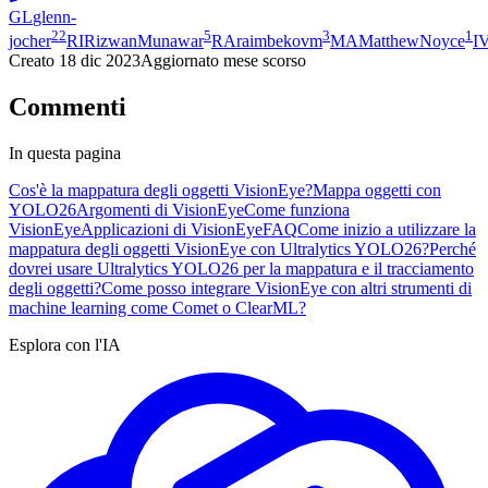
GL
glenn-
22
5
3
1
jocher
RI
RizwanMunawar
RA
raimbekovm
MA
MatthewNoyce
I
Creato
18 dic 2023
Aggiornato
mese scorso
Commenti
In questa pagina
Cos'è la mappatura degli oggetti VisionEye?
Mappa oggetti con
YOLO26
Argomenti di VisionEye
Come funziona
VisionEye
Applicazioni di VisionEye
FAQ
Come inizio a utilizzare la
mappatura degli oggetti VisionEye con Ultralytics YOLO26?
Perché
dovrei usare Ultralytics YOLO26 per la mappatura e il tracciamento
degli oggetti?
Come posso integrare VisionEye con altri strumenti di
machine learning come Comet o ClearML?
Esplora con l'IA