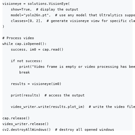
visioneye = solutions.VisionEye(

    show=True,  # display the output

    model="yolo26n.pt",  # use any model that Ultralytics suppo
    classes=[0, 2],  # generate visioneye view for specific cla
)

# Process video

while cap.isOpened():

    success, im0 = cap.read()

    if not success:

        print("Video frame is empty or video processing has bee
        break

    results = visioneye(im0)

    print(results)  # access the output

    video_writer.write(results.plot_im)  # write the video file
cap.release()

video_writer.release()

cv2.destroyAllWindows()  # destroy all opened windows