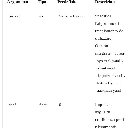
Argomento
Tipo
Predefinito
Descrizione
Specifica
tracker
str
'tracktrack.yaml'
l'algoritmo di
tracciamento da
utilizzare.
Opzioni
integrate:
botsort.
,
bytetrack.yaml
,
ocsort.yaml
,
deepocsort.yaml
,
fasttrack.yaml
.
tracktrack.yaml
Imposta la
conf
float
0.1
soglia di
confidenza per i
rilevamenti;