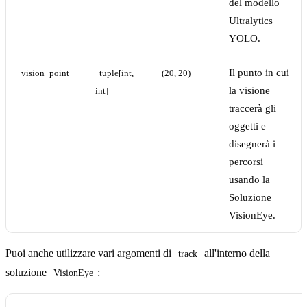
del modello
Ultralytics
YOLO.
Il punto in cui
vision_point
tuple[int, 
(20, 20)
la visione
int]
traccerà gli
oggetti e
disegnerà i
percorsi
usando la
Soluzione
VisionEye.
Puoi anche utilizzare vari argomenti di
all'interno della
track
soluzione
:
VisionEye