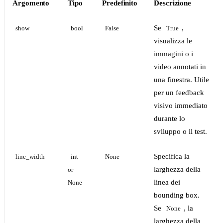
Argomento
Tipo
Predefinito
Descrizione
Se
,
show
bool
False
True
visualizza le
immagini o i
video annotati in
una finestra. Utile
per un feedback
visivo immediato
durante lo
sviluppo o il test.
Specifica la
line_width
int 
None
larghezza della
or 
linea dei
None
bounding box.
Se
, la
None
larghezza della