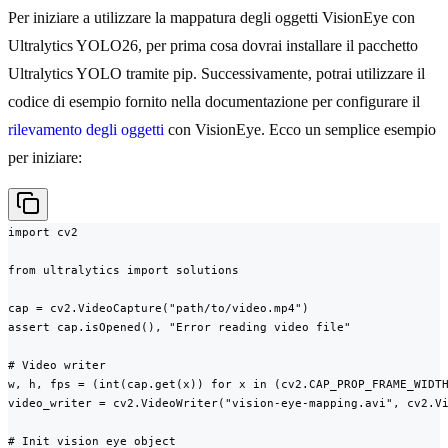
Per iniziare a utilizzare la mappatura degli oggetti VisionEye con
Ultralytics YOLO26, per prima cosa dovrai installare il pacchetto
Ultralytics YOLO tramite pip. Successivamente, potrai utilizzare il
codice di esempio fornito nella documentazione per configurare il
rilevamento degli oggetti
con VisionEye. Ecco un semplice esempio
per iniziare:
import cv2

from ultralytics import solutions

cap = cv2.VideoCapture("path/to/video.mp4")

assert cap.isOpened(), "Error reading video file"

# Video writer

w, h, fps = (int(cap.get(x)) for x in (cv2.CAP_PROP_FRAME_WIDTH
video_writer = cv2.VideoWriter("vision-eye-mapping.avi", cv2.Vi
# Init vision eye object
