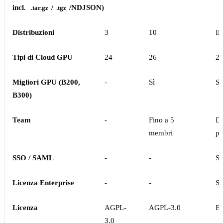
incl.
/
/NDJSON)
.tar.gz
.tgz
Distribuzioni
3
10
Il
Tipi di Cloud GPU
24
26
2
Migliori GPU (B200,
-
Sì
Sì
B300)
Team
-
Fino a 5
Di
membri
pe
SSO / SAML
-
-
Sì
Licenza Enterprise
-
-
Sì
Licenza
AGPL-
AGPL-3.0
En
3.0