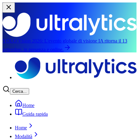
YOLO Vision 2026:
L'evento globale di visione IA ritorna il 13
settembre, in presenza e online.
Salta al contenuto principale
Cerca...
Home
Guida rapida
Home
Modalità