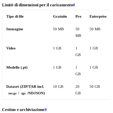
Limiti di dimensioni per il caricamento
#
Tipo di file
Gratuito
Pro
Enterprise
Immagine
50 MB
50
50 MB
MB
Video
1 GB
1
1 GB
GB
Modello (.pt)
1 GB
1
1 GB
GB
Dataset (ZIP/TAR incl.
10 GB
20
50 GB
/
/NDJSON)
GB
.tar.gz
.tgz
Cestino e archiviazione
#