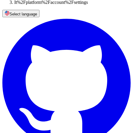
It%2Fplatform%2Faccount%2Fsettings
Select language