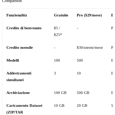
Funzionalità
Gratuito
Pro ($29/mese)
En
Credito di benvenuto
$5 /
-
Pe
$25*
Credito mensile
-
$30/utente/mese
Pe
Modelli
100
500
Il
Addestramenti
3
10
Il
simultanei
Archiviazione
100 GB
500 GB
Il
Caricamento Dataset
10 GB
20 GB
5
(ZIP/TAR