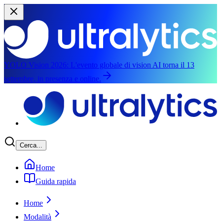
YOLO Vision 2026:
L'evento globale di vision AI torna il 13
settembre, in presenza e online.
Salta al contenuto principale
Cerca...
Home
Guida rapida
Home
Modalità