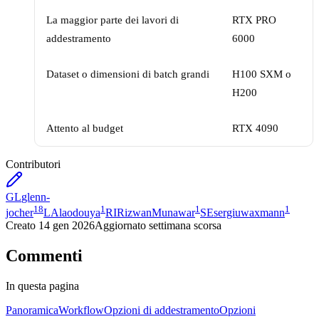
La maggior parte dei lavori di
RTX PRO
addestramento
6000
Dataset o dimensioni di batch grandi
H100 SXM o
H200
Attento al budget
RTX 4090
Contributori
GL
glenn-
18
1
1
1
jocher
LA
laodouya
RI
RizwanMunawar
SE
sergiuwaxmann
Creato
14 gen 2026
Aggiornato
settimana scorsa
Commenti
In questa pagina
Panoramica
Workflow
Opzioni di addestramento
Opzioni