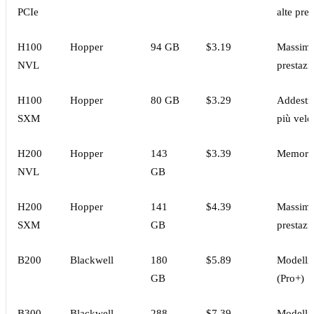
PCIe
alte pres
H100
Hopper
94 GB
$3.19
Massim
NVL
prestazi
H100
Hopper
80 GB
$3.29
Addestr
SXM
più velo
H200
Hopper
143
$3.39
Memori
NVL
GB
H200
Hopper
141
$4.39
Massim
SXM
GB
prestazi
B200
Blackwell
180
$5.89
Modelli 
GB
(Pro+)
B300
Blackwell
288
$7.39
Modelli 