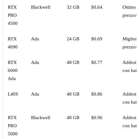
RTX
Blackwell
32 GB
$0.64
Ottimo 
PRO
prezzo/p
4500
RTX
Ada
24 GB
$0.69
Miglior 
4090
prezzo/p
RTX
Ada
48 GB
$0.77
Addestr
6000
con batc
Ada
L40S
Ada
48 GB
$0.86
Addestr
con batc
RTX
Blackwell
48 GB
$0.96
Addestr
PRO
con batc
5000