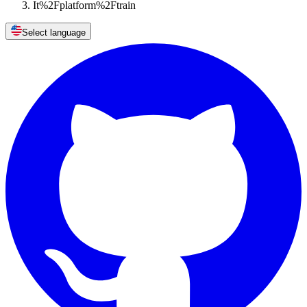
It%2Fplatform%2Ftrain
Select language