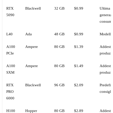
RTX
Blackwell
32 GB
$0.99
Ultima
5090
generaz
consum
L40
Ada
48 GB
$0.99
Modelli 
A100
Ampere
80 GB
$1.39
Addestr
PCIe
produzi
A100
Ampere
80 GB
$1.49
Addestr
SXM
produzi
RTX
Blackwell
96 GB
$2.09
Predefin
PRO
consigli
6000
H100
Hopper
80 GB
$2.89
Addestr