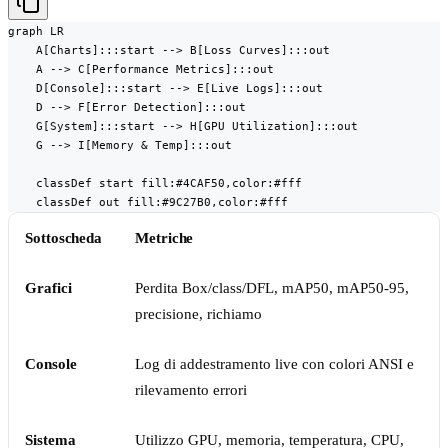
graph LR

    A[Charts]:::start --> B[Loss Curves]:::out

    A --> C[Performance Metrics]:::out

    D[Console]:::start --> E[Live Logs]:::out

    D --> F[Error Detection]:::out

    G[System]:::start --> H[GPU Utilization]:::out

    G --> I[Memory & Temp]:::out

    classDef start fill:#4CAF50,color:#fff

    classDef out fill:#9C27B0,color:#fff
Sottoscheda
Metriche
Grafici
Perdita Box/class/DFL, mAP50, mAP50-95,
precisione, richiamo
Console
Log di addestramento live con colori ANSI e
rilevamento errori
Sistema
Utilizzo GPU, memoria, temperatura, CPU,