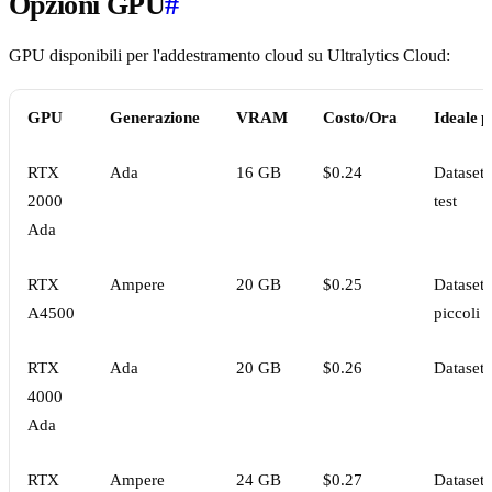
Opzioni GPU
#
GPU disponibili per l'addestramento cloud su Ultralytics Cloud:
GPU
Generazione
VRAM
Costo/Ora
Ideale p
RTX
Ada
16 GB
$0.24
Dataset 
2000
test
Ada
RTX
Ampere
20 GB
$0.25
Dataset
A4500
piccoli
RTX
Ada
20 GB
$0.26
Dataset
4000
Ada
RTX
Ampere
24 GB
$0.27
Dataset