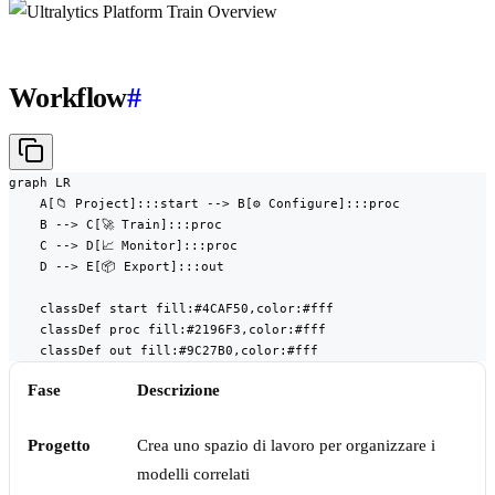
Workflow
#
graph LR

    A[📁 Project]:::start --> B[⚙️ Configure]:::proc

    B --> C[🚀 Train]:::proc

    C --> D[📈 Monitor]:::proc

    D --> E[📦 Export]:::out

    classDef start fill:#4CAF50,color:#fff

    classDef proc fill:#2196F3,color:#fff

    classDef out fill:#9C27B0,color:#fff
Fase
Descrizione
Progetto
Crea uno spazio di lavoro per organizzare i
modelli correlati