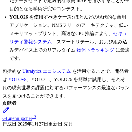
たデータセットで絶対的な最高 mAP を追求することが主
目的となる学術研究やコンテスト。
YOLO26 を使用すべきケース:
ほとんどの現代的な商用
アプリケーション。NMSフリーのアーキテクチャ、低い
メモリフットプリント、高速なCPU推論により、
セキュ
リティ警報システム
、スマートリテール、および組み込
みデバイス上でのリアルタイム
物体トラッキング
に最適
です。
包括的な
Ultralytics エコシステム
を活用することで、開発者
は
YOLOv8
、YOLO11、YOLO26 を簡単に試用し、それぞ
れの現実世界の課題に対するパフォーマンスの最適なバラン
スを見つけることができます。
貢献者
13
GL
glenn-jocher
作成日
2025年1月27日
更新日
先月