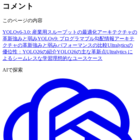
コメント
このページの内容
YOLOv6-3.0: 産業用スループットの最適化
アーキテクチャの
革新
強みと弱み
YOLOv9: プログラマブル勾配情報
アーキテ
クチャの革新
強みと弱み
パフォーマンスの比較
Ultralyticsの
優位性：YOLO26の紹介
YOLO26の主な革新点
Ultralytics に
よるシームレスな学習
理想的なユースケース
AIで探索