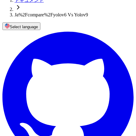
ドキュメント
Ja%2Fcompare%2Fyolov6 Vs Yolov9
Select language