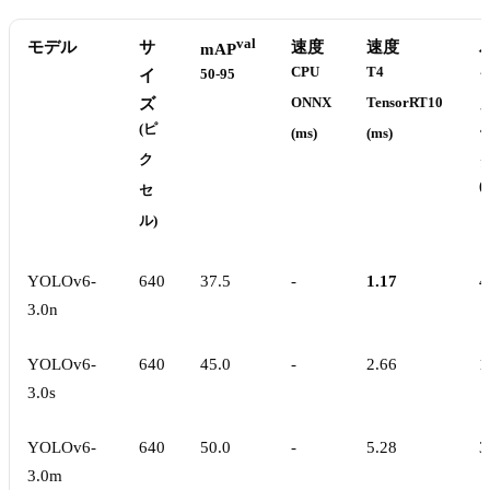
val
モデル
サ
速度
速度
mAP
CPU
T4
イ
50-95
ズ
ONNX
TensorRT10
(ピ
(ms)
(ms)
ク
(
セ
ル)
YOLOv6-
640
37.5
-
1.17
4
3.0n
YOLOv6-
640
45.0
-
2.66
1
3.0s
YOLOv6-
640
50.0
-
5.28
3
3.0m