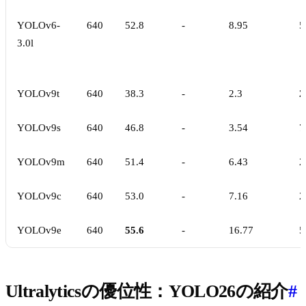
YOLOv6-
640
52.8
-
8.95
5
3.0l
YOLOv9t
640
38.3
-
2.3
2
YOLOv9s
640
46.8
-
3.54
7
YOLOv9m
640
51.4
-
6.43
2
YOLOv9c
640
53.0
-
7.16
2
YOLOv9e
640
55.6
-
16.77
5
Ultralyticsの優位性：YOLO26の紹介
#