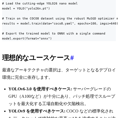
# Load the cutting-edge YOLO26 nano model

model = YOLO("yolo26n.pt")

# Train on the COCO8 dataset using the robust MuSGD optimizer n
results = model.train(data="coco8.yaml", epochs=100, imgsz=640)
# Export the trained model to ONNX with a single command

model.export(format="onnx")
理想的なユースケース
#
最適なアーキテクチャの選択は、ターゲットとなるデプロイ
環境に完全に依存します。
YOLOv6-3.0 を使用すべきケース:
サーバーグレードの
GPU（A100など）が十分にあり、バッチ処理でスループ
ットを最大化する工場自動化や欠陥検出。
YOLOv9 を使用すべきケース:
COCO などの標準化され