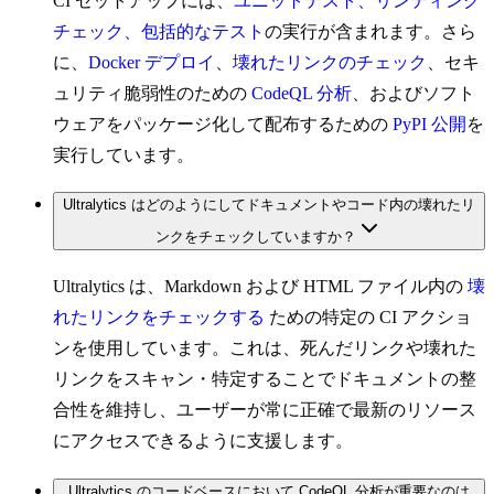
CI セットアップには、
ユニットテスト、リンティング
チェック、包括的なテスト
の実行が含まれます。さら
に、
Docker デプロイ
、
壊れたリンクのチェック
、セキ
ュリティ脆弱性のための
CodeQL 分析
、およびソフト
ウェアをパッケージ化して配布するための
PyPI 公開
を
実行しています。
Ultralytics はどのようにしてドキュメントやコード内の壊れたリ
ンクをチェックしていますか？
Ultralytics は、Markdown および HTML ファイル内の
壊
れたリンクをチェックする
ための特定の CI アクショ
ンを使用しています。これは、死んだリンクや壊れた
リンクをスキャン・特定することでドキュメントの整
合性を維持し、ユーザーが常に正確で最新のリソース
にアクセスできるように支援します。
Ultralytics のコードベースにおいて CodeQL 分析が重要なのは