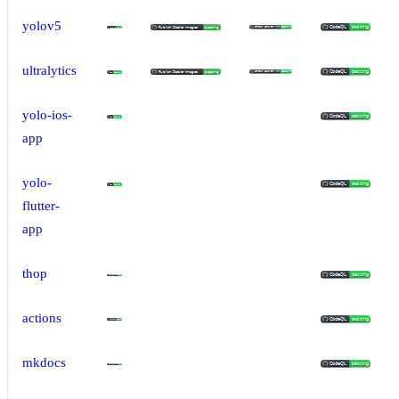
yolov5
ultralytics
yolo-ios-
app
yolo-
flutter-
app
thop
actions
mkdocs