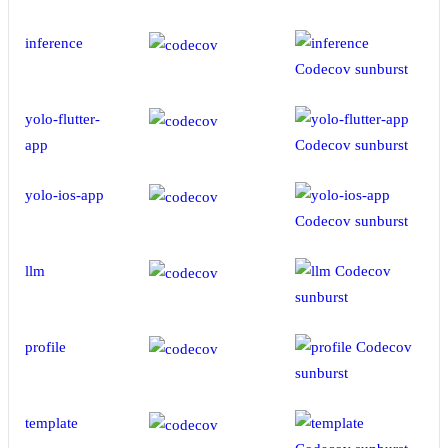
inference
yolo-flutter-
app
yolo-ios-app
llm
profile
template