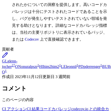
されたかについての洞察を提供します。高いコードカ
バレッジは十分にテストされたコードであることを示
し、バグが発生しやすいテストされていない領域を発
見する助けとなります。詳細なコードカバレッジ指標
は、当社の主要リポジトリに表示されているバッジ、
または
Codecov
上で直接確認できます。
貢献者
GL
glenn-
27
1
1
1
1
jocher
ON
onuralpszr
HI
him2him2
LE
leonnil
PD
pderrenger
BU
B
1
Q
作成日
2023年11月12日
更新日
3 週間前
コメント
このページの内容
CI アクション
CI 結果
コードカバレッジ
codecov.io との統合
カ