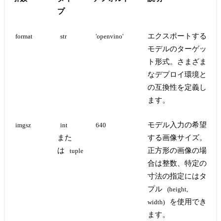
プ
エクスポートする
format
str
'openvino'
モデルのターゲッ
ト形式。さまざま
なデプロイ環境と
の互換性を定義し
ます。
モデル入力の希望
imgsz
int
640
また
する画像サイズ。
は
正方形の画像の場
tuple
合は整数、特定の
寸法の指定にはタ
プル
(height, 
を使用でき
width)
ます。