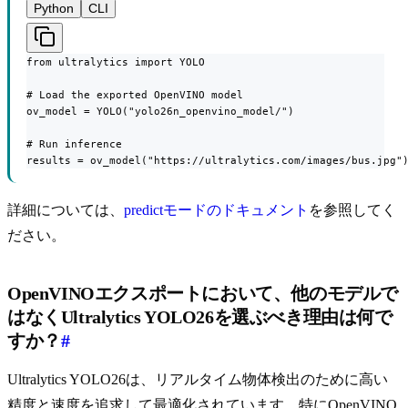
Python
CLI
from ultralytics import YOLO

# Load the exported OpenVINO model

ov_model = YOLO("yolo26n_openvino_model/")

# Run inference

results = ov_model("https://ultralytics.com/images/bus.jpg"
詳細については、
predictモードのドキュメント
を参照してく
ださい。
OpenVINOエクスポートにおいて、他のモデルで
はなくUltralytics YOLO26を選ぶべき理由は何で
すか？
#
Ultralytics YOLO26は、リアルタイム物体検出のために高い
精度と速度を追求して最適化されています。特にOpenVINO