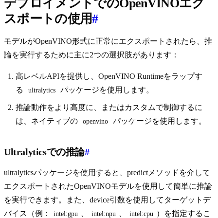
デプロイメントでのOpenVINOエク
スポートの使用
#
モデルがOpenVINO形式に正常にエクスポートされたら、推
論を実行するために主に2つの選択肢があります：
高レベルAPIを提供し、OpenVINO Runtimeをラップす
る
パッケージを使用します。
ultralytics
推論動作をより高度に、またはカスタムで制御するに
は、ネイティブの
パッケージを使用します。
openvino
Ultralyticsでの推論
#
ultralyticsパッケージを使用すると、predictメソッドを介して
エクスポートされたOpenVINOモデルを使用して簡単に推論
を実行できます。また、device引数を使用してターゲットデ
バイス（例：
、
、
）を指定するこ
intel:gpu
intel:npu
intel:cpu