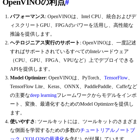
OpenVINOの利点
#
パフォーマンス
: OpenVINOは、Intel CPU、統合およびデ
ィスクリートGPU、FPGAのパワーを活用し、高性能な
推論を提供します。
ヘテロジニアス実行のサポート
: OpenVINOは、一度記述
すればサポートされているすべてのIntelハードウェア
（CPU、GPU、FPGA、VPUなど）上でデプロイできる
APIを提供します。
Model Optimizer
: OpenVINOは、PyTorch、
TensorFlow
、
TensorFlow Lite、Keras、ONNX、PaddlePaddle、Caffeなど
の主要な
deep learning
フレームワークからモデルをインポ
ート、変換、最適化するためのModel Optimizerを提供し
ます。
使いやすさ
: ツールキットには、ツールキットのさまざま
な側面を学習するための多数の
チュートリアルノートブ
ック
（
YOLO26の最適化
を含む）が付属しています。