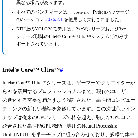
異なる場合があります。
すべてのベンチマークは、
Pythonパッケージ
openvino
のバージョン
2026.2.1
を使用して実行されました。
NPU上のYOLO26モデルは、2xxVシリーズおよび3xx
シリーズ以降のIntel® Core™ Ultra™システムでのみサ
ポートされています。
Intel® Core™ Ultra™
#
Intel® Core™ Ultra™シリーズは、ゲーマーやクリエイターか
らAIを活用するプロフェッショナルまで、現代のユーザー
の進化する需要を満たすよう設計された、高性能コンピュー
ティングの新しい基準を象徴しています。この次世代ライン
アップは従来のCPUシリーズの枠を超え、強力なCPUコア、
統合された高性能GPU機能、専用のNeural Processing
Unit（NPU）を単一チップに組み合わせており、多様で集中