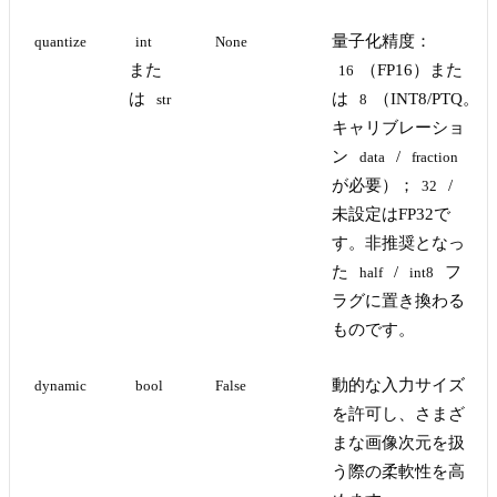
量子化精度：
quantize
int
None
また
（FP16）また
16
は
は
（INT8/PTQ。
str
8
キャリブレーショ
ン
/
data
fraction
が必要）；
/
32
未設定はFP32で
す。非推奨となっ
た
/
フ
half
int8
ラグに置き換わる
ものです。
動的な入力サイズ
dynamic
bool
False
を許可し、さまざ
まな画像次元を扱
う際の柔軟性を高