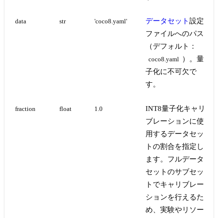
データセット
設定
data
str
'coco8.yaml'
ファイルへのパス
（デフォルト：
）。量
coco8.yaml
子化に不可欠で
す。
INT8量子化キャリ
fraction
float
1.0
ブレーションに使
用するデータセッ
トの割合を指定し
ます。フルデータ
セットのサブセッ
トでキャリブレー
ションを行えるた
め、実験やリソー