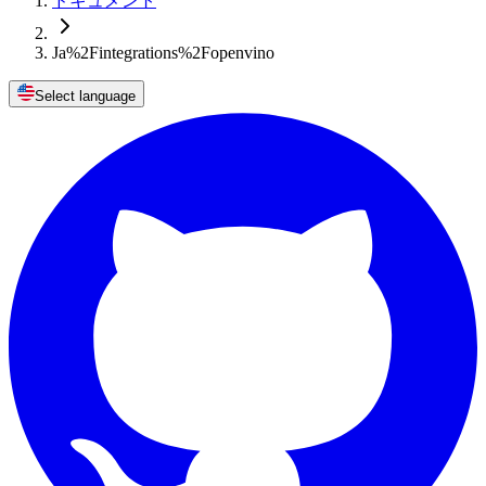
ドキュメント
Ja%2Fintegrations%2Fopenvino
Select language