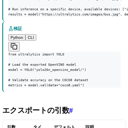
# Run inference on a specific device, available devices: ["i
results = model("https://ultralytics.com/images/bus.jpg", d
検証
Python
CLI
from ultralytics import YOLO

# Load the exported OpenVINO model

model = YOLO("yolo26n_openvino_model/")

# Validate accuracy on the COCO8 dataset

metrics = model.val(data="coco8.yaml")
エクスポートの引数
#
引数
タイ
デフォルト
説明