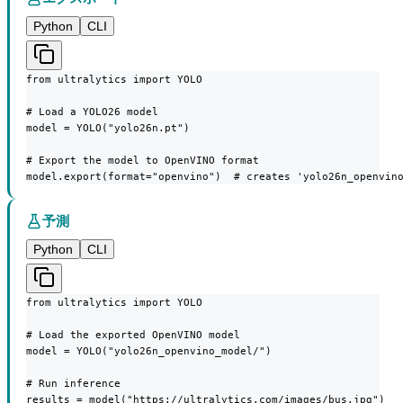
Python
CLI
from ultralytics import YOLO

# Load a YOLO26 model

model = YOLO("yolo26n.pt")

# Export the model to OpenVINO format

model.export(format="openvino")  # creates 'yolo26n_openvin
予測
Python
CLI
from ultralytics import YOLO

# Load the exported OpenVINO model

model = YOLO("yolo26n_openvino_model/")

# Run inference

results = model("https://ultralytics.com/images/bus.jpg")
