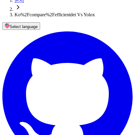
문서
Ko%2Fcompare%2Fefficientdet Vs Yolox
Select language