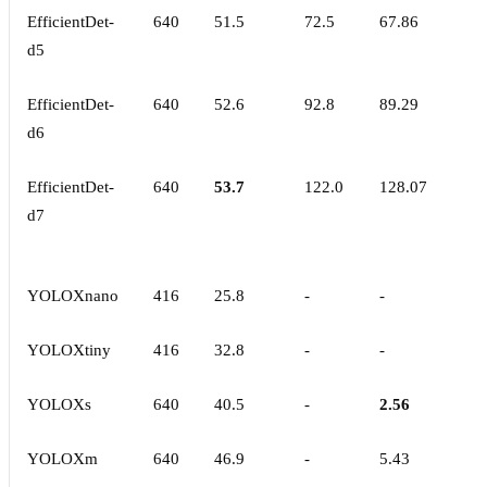
EfficientDet-
640
51.5
72.5
67.86
d5
EfficientDet-
640
52.6
92.8
89.29
d6
EfficientDet-
640
53.7
122.0
128.07
d7
YOLOXnano
416
25.8
-
-
YOLOXtiny
416
32.8
-
-
YOLOXs
640
40.5
-
2.56
YOLOXm
640
46.9
-
5.43