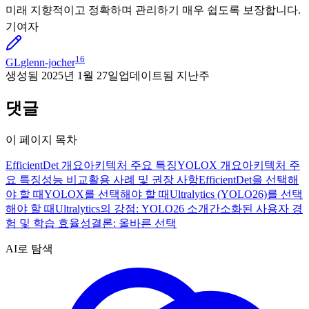
미래 지향적이고 정확하며 관리하기 매우 쉽도록 보장합니다.
기여자
16
GL
glenn-jocher
생성됨
2025년 1월 27일
업데이트됨
지난주
댓글
이 페이지 목차
EfficientDet 개요
아키텍처 주요 특징
YOLOX 개요
아키텍처 주
요 특징
성능 비교
활용 사례 및 권장 사항
EfficientDet을 선택해
야 할 때
YOLOX를 선택해야 할 때
Ultralytics (YOLO26)를 선택
해야 할 때
Ultralytics의 강점: YOLO26 소개
간소화된 사용자 경
험 및 학습 효율성
결론: 올바른 선택
AI로 탐색