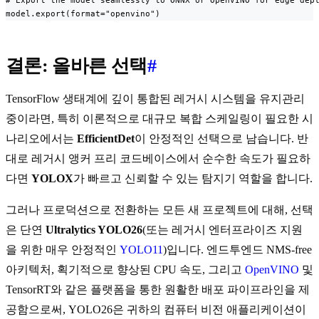
# Export the model seamlessly to ONNX or OpenVINO for edge depl
model.export(format="openvino")
결론: 올바른 선택
#
TensorFlow 생태계에 깊이 통합된 레거시 시스템을 유지관리
중이라면, 특히 이론적으로 대규모 복합 스케일링이 필요한 시
나리오에서는
EfficientDet
이 안정적인 선택으로 남습니다. 반
대로 레거시 앵커 프리 코드베이스에서 순수한 속도가 필요하
다면
YOLOX
가 빠르고 신뢰할 수 있는 탐지기 역할을 합니다.
그러나 프로덕션으로 전환하는 모든 새 프로젝트에 대해, 선택
은 단연
Ultralytics YOLO26
(또는 레거시 엔터프라이즈 지원
을 위한 매우 안정적인
YOLO11
)입니다. 엔드투엔드 NMS-free
아키텍처, 획기적으로 향상된 CPU 속도, 그리고
OpenVINO
및
TensorRT와 같은 플랫폼을 통한 원활한 배포 파이프라인을 제
공함으로써, YOLO26은 귀하의 컴퓨터 비전 애플리케이션이