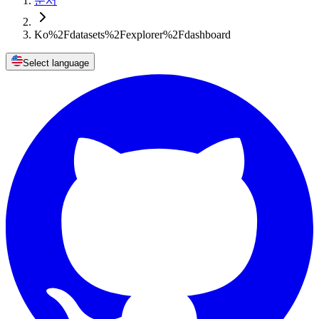
문서
Ko%2Fdatasets%2Fexplorer%2Fdashboard
Select language