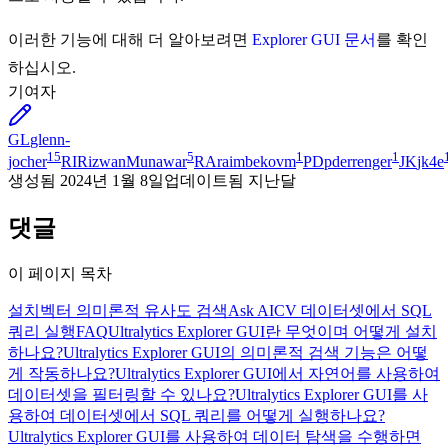
이러한 기능에 대해 더 알아보려면
Explorer GUI 문서
를 확인
하십시오.
기여자
GL
glenn-
15
5
1
1
jocher
RI
RizwanMunawar
RA
raimbekovm
PD
pderrenger
JK
jk4e
생성됨
2024년 1월 8일
업데이트됨
지난달
댓글
이 페이지 목차
설치
벡터 의미론적 유사도 검색
Ask AI
CV 데이터셋에서 SQL
쿼리 실행
FAQ
Ultralytics Explorer GUI란 무엇이며 어떻게 설치
하나요?
Ultralytics Explorer GUI의 의미론적 검색 기능은 어떻
게 작동하나요?
Ultralytics Explorer GUI에서 자연어를 사용하여
데이터셋을 필터링할 수 있나요?
Ultralytics Explorer GUI를 사
용하여 데이터셋에서 SQL 쿼리를 어떻게 실행하나요?
Ultralytics Explorer GUI를 사용하여 데이터 탐색을 수행하면