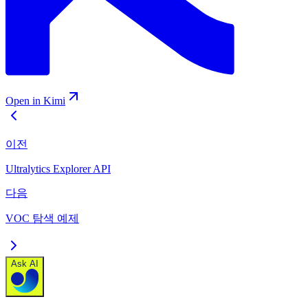
Open in Kimi
이전
Ultralytics Explorer API
다음
VOC 탐색 예제
Ask AI