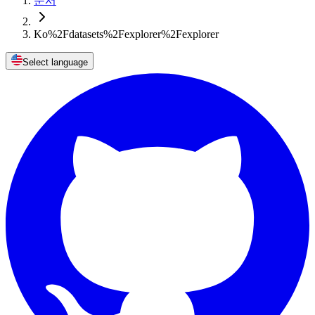
문서
Ko%2Fdatasets%2Fexplorer%2Fexplorer
Select language