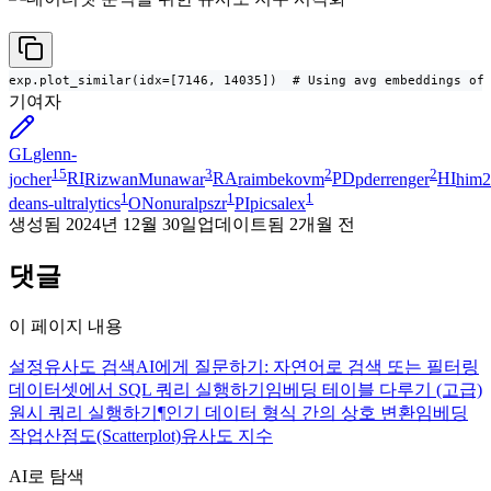
exp.plot_similar(idx=[7146, 14035])  # Using avg embeddings of
기여자
GL
glenn-
15
3
2
2
jocher
RI
RizwanMunawar
RA
raimbekovm
PD
pderrenger
HI
him2
1
1
1
deans-ultralytics
ON
onuralpszr
PI
picsalex
생성됨
2024년 12월 30일
업데이트됨
2개월 전
댓글
이 페이지 내용
설정
유사도 검색
AI에게 질문하기: 자연어로 검색 또는 필터링
데이터셋에서 SQL 쿼리 실행하기
임베딩 테이블 다루기 (고급)
원시 쿼리 실행하기¶
인기 데이터 형식 간의 상호 변환
임베딩
작업
산점도(Scatterplot)
유사도 지수
AI로 탐색