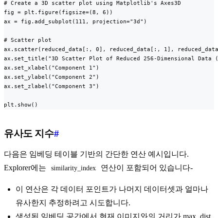
# Create a 3D scatter plot using Matplotlib's Axes3D

fig = plt.figure(figsize=(8, 6))

ax = fig.add_subplot(111, projection="3d")

# Scatter plot

ax.scatter(reduced_data[:, 0], reduced_data[:, 1], reduced_data
ax.set_title("3D Scatter Plot of Reduced 256-Dimensional Data (
ax.set_xlabel("Component 1")

ax.set_ylabel("Component 2")

ax.set_zlabel("Component 3")

plt.show()
유사도 지수
#
다음은 임베딩 테이블 기반의 간단한 연산 예시입니다.
Explorer에는
연산이 포함되어 있습니다-
similarity_index
이 연산은 각 데이터 포인트가 나머지 데이터셋과 얼마나
유사한지 추정하려고 시도합니다.
생성된 임베딩 공간에서 현재 이미지와의 거리가 max_dist