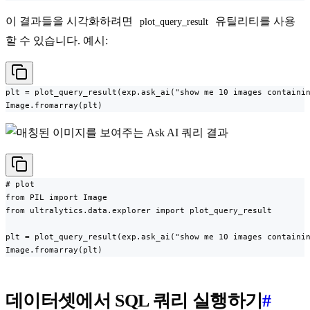
이 결과들을 시각화하려면
유틸리티를 사용
plot_query_result
할 수 있습니다. 예시:
plt = plot_query_result(exp.ask_ai("show me 10 images containin
Image.fromarray(plt)
# plot

from PIL import Image

from ultralytics.data.explorer import plot_query_result

plt = plot_query_result(exp.ask_ai("show me 10 images containin
Image.fromarray(plt)
데이터셋에서 SQL 쿼리 실행하기
#