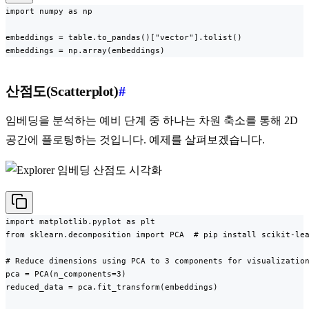
import numpy as np

embeddings = table.to_pandas()["vector"].tolist()

embeddings = np.array(embeddings)
산점도(Scatterplot)
#
임베딩을 분석하는 예비 단계 중 하나는 차원 축소를 통해 2D
공간에 플로팅하는 것입니다. 예제를 살펴보겠습니다.
import matplotlib.pyplot as plt

from sklearn.decomposition import PCA  # pip install scikit-lea
# Reduce dimensions using PCA to 3 components for visualization
pca = PCA(n_components=3)

reduced_data = pca.fit_transform(embeddings)
