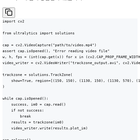
import cv2

from ultralytics import solutions

cap = cv2.VideoCapture("path/to/video.mp4")

assert cap.isOpened(), "Error reading video file"

w, h, fps = (int(cap.get(x)) for x in (cv2.CAP_PROP_FRAME_WIDTH
video_writer = cv2.VideoWriter("trackzone_output.avi", cv2.Vide
trackzone = solutions.TrackZone(

    show=True, region=[(150, 150), (1130, 150), (1130, 570), (1
)

while cap.isOpened():

    success, im0 = cap.read()

    if not success:

        break

    results = trackzone(im0)

    video_writer.write(results.plot_im)
