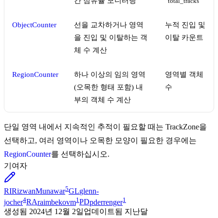
간 점유율 모니터링
total_tracks
ObjectCounter
선을 교차하거나 영역
누적 진입 및
을 진입 및 이탈하는 객
이탈 카운트
체 수 계산
RegionCounter
하나 이상의 임의 영역
영역별 객체
(오목한 형태 포함) 내
수
부의 객체 수 계산
단일 영역 내에서 지속적인 추적이 필요할 때는 TrackZone을
선택하고, 여러 영역이나 오목한 모양이 필요한 경우에는
RegionCounter
를 선택하십시오.
기여자
5
RI
RizwanMunawar
GL
glenn-
4
1
1
jocher
RA
raimbekovm
PD
pderrenger
생성됨
2024년 12월 2일
업데이트됨
지난달