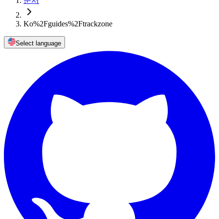
문서
Ko%2Fguides%2Ftrackzone
Select language