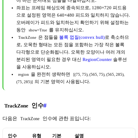
야 하는 순서대로 점들을 나열하십시오.
좌표는 프레임 해상도에 종속되므로, 1280×720 피드용
으로 설정된 영역은 640×480 피드와 일치하지 않습니다.
오버레이가 피드와 일치하는지 확인하기 위해 설정하는
동안
를 유지하십시오.
show=True
은 점들을
볼록 껍질(convex hull)
로 축소하므
TrackZone
로, 오목한 형태는 모든 점을 포함하는 가장 작은 볼록
다각형으로 단순화됩니다. 오목한 모양이나 여러 개의
분리된 영역이 필요한 경우 대신
RegionCounter
솔루션
을 사용하십시오.
을 완전히 생략하면
region
[(75, 75), (565, 75), (565, 285), 
의 기본 영역이 사용됩니다.
(75, 285)]
인수
#
TrackZone
다음은
인수에 관한 표입니다:
TrackZone
인수
유형
기본
설명