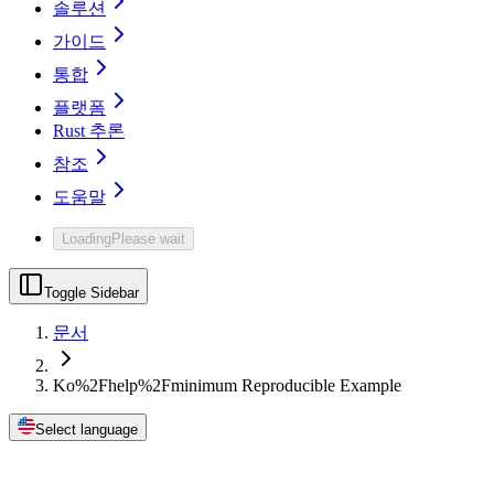
솔루션
가이드
통합
플랫폼
Rust 추론
참조
도움말
Loading
Please wait
Toggle Sidebar
문서
Ko%2Fhelp%2Fminimum Reproducible Example
Select language