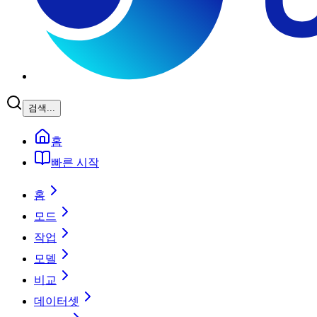
검색...
홈
빠른 시작
홈
모드
작업
모델
비교
데이터셋