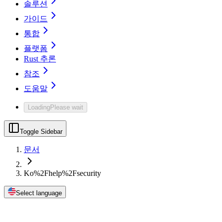
솔루션
가이드
통합
플랫폼
Rust 추론
참조
도움말
Loading
Please wait
Toggle Sidebar
문서
Ko%2Fhelp%2Fsecurity
Select language