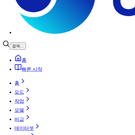
검색...
홈
빠른 시작
홈
모드
작업
모델
비교
데이터셋