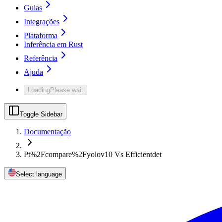
Guias
Integrações
Plataforma
Inferência em Rust
Referência
Ajuda
Loading
Please wait
Toggle Sidebar
Documentação
Pt%2Fcompare%2Fyolov10 Vs Efficientdet
Select language