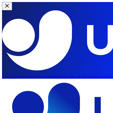
YOLO Vision 2026:
O evento global de visão de IA regressa a 13 de
Saltar para o conteúdo principal