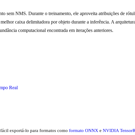
to sem NMS. Durante o treinamento, ele aproveita atribuições de rótu
elhor caixa delimitadora por objeto durante a inferência. A arquitetur
dundância computacional encontrada em iterações anteriores.
empo Real
ácil exportá-lo para formatos como
formato ONNX
e
NVIDIA Tensor