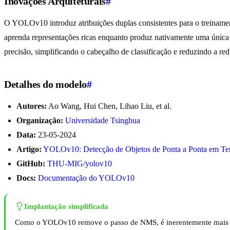
Inovações Arquiteturais
#
O YOLOv10 introduz atribuições duplas consistentes para o treinamen
aprenda representações ricas enquanto produz nativamente uma única m
precisão, simplificando o cabeçalho de classificação e reduzindo a re
Detalhes do modelo
#
Autores:
Ao Wang, Hui Chen, Lihao Liu, et al.
Organização:
Universidade Tsinghua
Data:
23-05-2024
Artigo:
YOLOv10: Detecção de Objetos de Ponta a Ponta em T
GitHub:
THU-MIG/yolov10
Docs:
Documentação do YOLOv10
Implantação simplificada
Como o YOLOv10 remove o passo de NMS, é inerentemente mais f