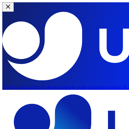
YOLO Vision 2026:
O evento global de visão computacional por IA r
Saltar para o conteúdo principal