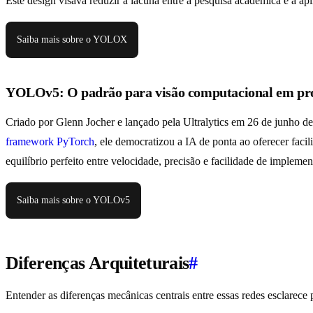
Este design visava reduzir a lacuna entre a pesquisa acadêmica e a a
Saiba mais sobre o YOLOX
YOLOv5: O padrão para visão computacional em pr
Criado por Glenn Jocher e lançado pela Ultralytics em 26 de junho 
framework PyTorch
, ele democratizou a IA de ponta ao oferecer fa
equilíbrio perfeito entre velocidade, precisão e facilidade de imple
Saiba mais sobre o YOLOv5
Diferenças Arquiteturais
#
Entender as diferenças mecânicas centrais entre essas redes esclarece