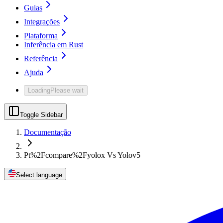
Guias
Integrações
Plataforma
Inferência em Rust
Referência
Ajuda
Loading
Please wait
Toggle Sidebar
Documentação
Pt%2Fcompare%2Fyolox Vs Yolov5
Select language