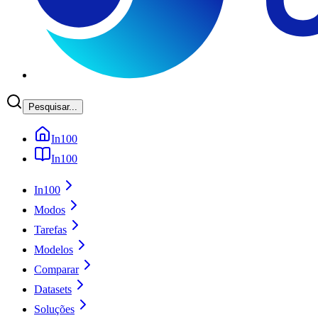
Pesquisar...
In100
In100
In100
Modos
Tarefas
Modelos
Comparar
Datasets
Soluções