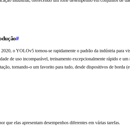
plicação industrial, oferecendo um forte desempenho em conjuntos de da
odução
#
de 2020, o YOLOv5 tornou-se rapidamente o padrão da indústria para v
cilidade de uso incomparável, treinamento excepcionalmente rápido e u
mentação, tornando-o um favorito para tudo, desde dispositivos de bord
 por que elas apresentam desempenhos diferentes em várias tarefas.