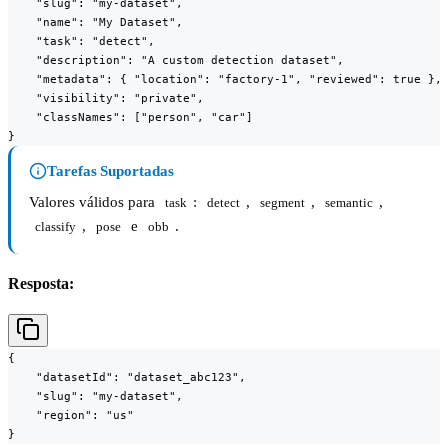
    "slug": "my-dataset",

    "name": "My Dataset",

    "task": "detect",

    "description": "A custom detection dataset",

    "metadata": { "location": "factory-1", "reviewed": true },

    "visibility": "private",

    "classNames": ["person", "car"]

}
Tarefas Suportadas
Valores válidos para
:
,
,
,
task
detect
segment
semantic
,
e
.
classify
pose
obb
Resposta:
{

    "datasetId": "dataset_abc123",

    "slug": "my-dataset",

    "region": "us"

}