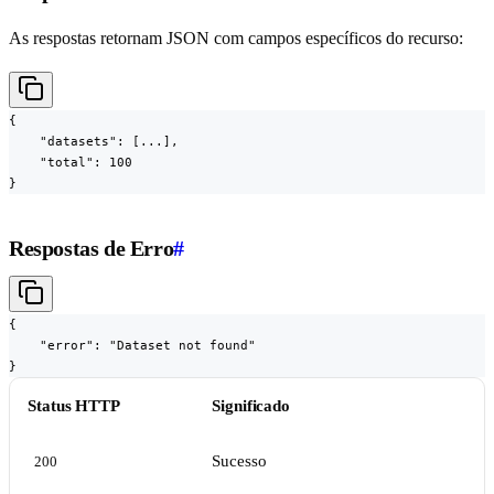
As respostas retornam JSON com campos específicos do recurso:
{

    "datasets": [...],

    "total": 100

}
Respostas de Erro
#
{

    "error": "Dataset not found"

}
Status HTTP
Significado
Sucesso
200