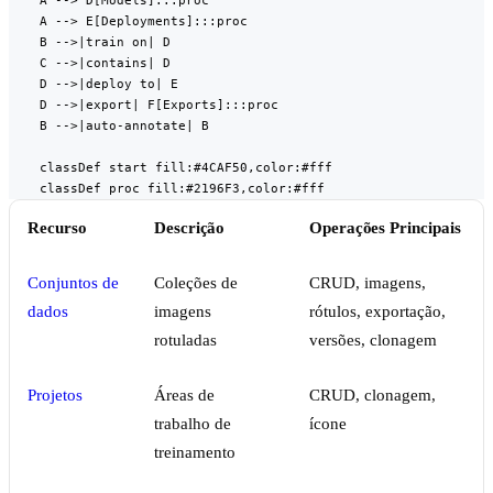
    A --> D[Models]:::proc

    A --> E[Deployments]:::proc

    B -->|train on| D

    C -->|contains| D

    D -->|deploy to| E

    D -->|export| F[Exports]:::proc

    B -->|auto-annotate| B

    classDef start fill:#4CAF50,color:#fff

    classDef proc fill:#2196F3,color:#fff
Recurso
Descrição
Operações Principais
Conjuntos de
Coleções de
CRUD, imagens,
dados
imagens
rótulos, exportação,
rotuladas
versões, clonagem
Projetos
Áreas de
CRUD, clonagem,
trabalho de
ícone
treinamento