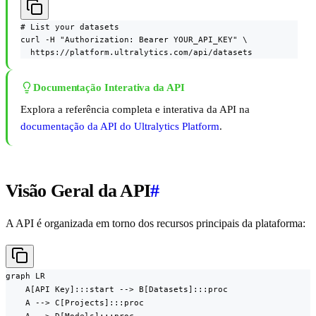
# List your datasets

curl -H "Authorization: Bearer YOUR_API_KEY" \

  https://platform.ultralytics.com/api/datasets
Documentação Interativa da API
Explora a referência completa e interativa da API na
documentação da API do Ultralytics Platform
.
Visão Geral da API
#
A API é organizada em torno dos recursos principais da plataforma:
graph LR

    A[API Key]:::start --> B[Datasets]:::proc

    A --> C[Projects]:::proc
