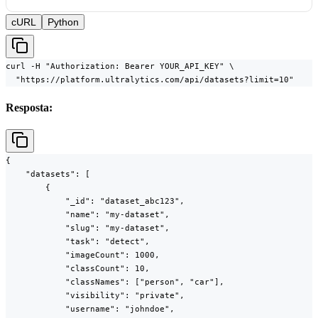
cURL
Python
curl -H "Authorization: Bearer YOUR_API_KEY" \

  "https://platform.ultralytics.com/api/datasets?limit=10"
Resposta:
{

    "datasets": [

        {

            "_id": "dataset_abc123",

            "name": "my-dataset",

            "slug": "my-dataset",

            "task": "detect",

            "imageCount": 1000,

            "classCount": 10,

            "classNames": ["person", "car"],

            "visibility": "private",

            "username": "johndoe",
