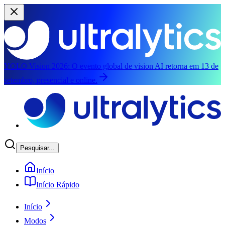
YOLO Vision 2026:
O evento global de vision AI retorna em 13 de
setembro, presencial e online.
Pular para o conteúdo principal
Pesquisar...
Início
Início Rápido
Início
Modos