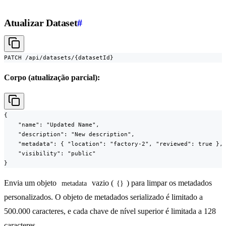
Atualizar Dataset
#
PATCH /api/datasets/{datasetId}
Corpo (atualização parcial):
{

    "name": "Updated Name",

    "description": "New description",

    "metadata": { "location": "factory-2", "reviewed": true },

    "visibility": "public"

}
Envia um objeto
vazio (
) para limpar os metadados
metadata
{}
personalizados. O objeto de metadados serializado é limitado a
500.000 caracteres, e cada chave de nível superior é limitada a 128
caracteres.