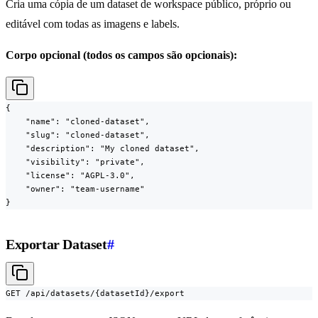
Cria uma cópia de um dataset de workspace público, próprio ou
editável com todas as imagens e labels.
Corpo opcional (todos os campos são opcionais):
{

    "name": "cloned-dataset",

    "slug": "cloned-dataset",

    "description": "My cloned dataset",

    "visibility": "private",

    "license": "AGPL-3.0",

    "owner": "team-username"

}
Exportar Dataset
#
GET /api/datasets/{datasetId}/export