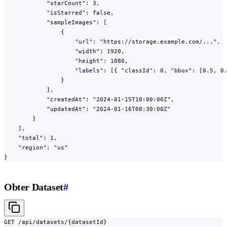
            "starCount": 3,

            "isStarred": false,

            "sampleImages": [

                {

                    "url": "https://storage.example.com/...",

                    "width": 1920,

                    "height": 1080,

                    "labels": [{ "classId": 0, "bbox": [0.5, 0.
                }

            ],

            "createdAt": "2024-01-15T10:00:00Z",

            "updatedAt": "2024-01-16T08:30:00Z"

        }

    ],

    "total": 1,

    "region": "us"

}
Obter Dataset
#
GET /api/datasets/{datasetId}