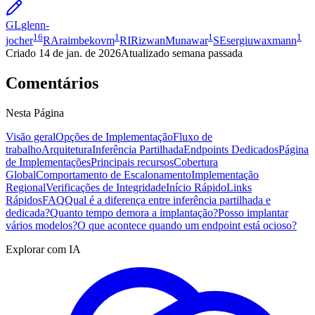
GL
glenn-
16
1
1
1
jocher
RA
raimbekovm
RI
RizwanMunawar
SE
sergiuwaxmann
Criado
14 de jan. de 2026
Atualizado
semana passada
Comentários
Nesta Página
Visão geral
Opções de Implementação
Fluxo de
trabalho
Arquitetura
Inferência Partilhada
Endpoints Dedicados
Página
de Implementações
Principais recursos
Cobertura
Global
Comportamento de Escalonamento
Implementação
Regional
Verificações de Integridade
Início Rápido
Links
Rápidos
FAQ
Qual é a diferença entre inferência partilhada e
dedicada?
Quanto tempo demora a implantação?
Posso implantar
vários modelos?
O que acontece quando um endpoint está ocioso?
Explorar com IA