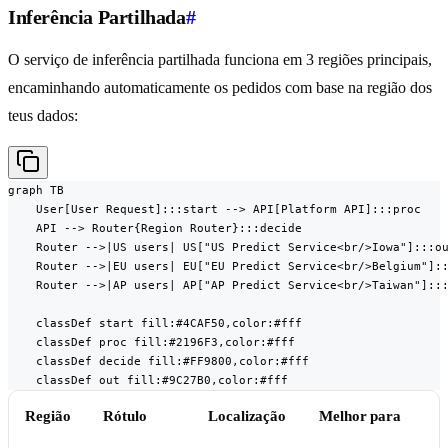
Inferência Partilhada
#
O serviço de inferência partilhada funciona em 3 regiões principais,
encaminhando automaticamente os pedidos com base na região dos
teus dados:
graph TB

    User[User Request]:::start --> API[Platform API]:::proc

    API --> Router{Region Router}:::decide

    Router -->|US users| US["US Predict Service<br/>Iowa"]:::ou
    Router -->|EU users| EU["EU Predict Service<br/>Belgium"]::
    Router -->|AP users| AP["AP Predict Service<br/>Taiwan"]:::
    classDef start fill:#4CAF50,color:#fff

    classDef proc fill:#2196F3,color:#fff

    classDef decide fill:#FF9800,color:#fff

    classDef out fill:#9C27B0,color:#fff
Região
Rótulo
Localização
Melhor para