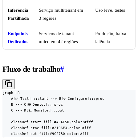
Inferência
Serviço multitenant em
Uso leve, testes
Partilhada
3 regiões
Endpoints
Serviços de tenant
Produção, baixa
Dedicados
único em 42 regiões
latência
Fluxo de trabalho
#
graph LR

    A[✅ Test]:::start --> B[⚙️ Configure]:::proc

    B --> C[🌐 Deploy]:::proc

    C --> D[📊 Monitor]:::out

    classDef start fill:#4CAF50,color:#fff

    classDef proc fill:#2196F3,color:#fff

    classDef out fill:#9C27B0,color:#fff