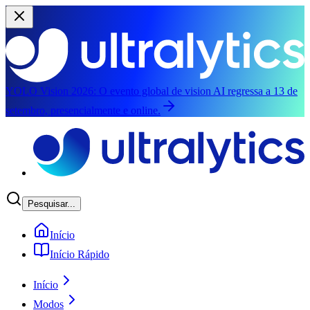
YOLO Vision 2026:
O evento global de vision AI regressa a 13 de
setembro, presencialmente e online.
Saltar para o conteúdo principal
Pesquisar...
Início
Início Rápido
Início
Modos