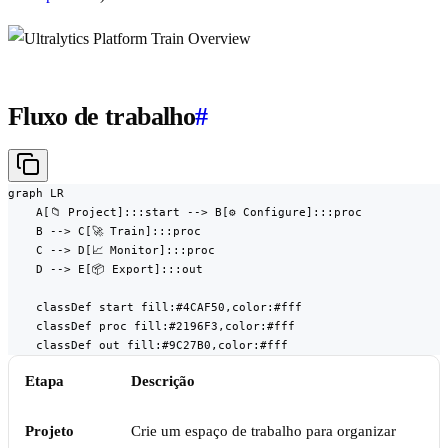
Fluxo de trabalho
#
graph LR

    A[📁 Project]:::start --> B[⚙️ Configure]:::proc

    B --> C[🚀 Train]:::proc

    C --> D[📈 Monitor]:::proc

    D --> E[📦 Export]:::out

    classDef start fill:#4CAF50,color:#fff

    classDef proc fill:#2196F3,color:#fff

    classDef out fill:#9C27B0,color:#fff
Etapa
Descrição
Projeto
Crie um espaço de trabalho para organizar