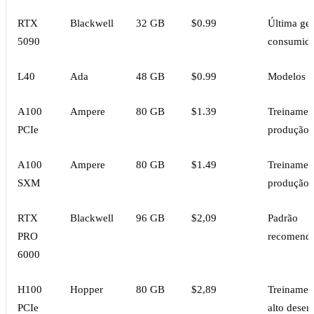
RTX
Blackwell
32 GB
$0.99
Última ge
5090
consumid
L40
Ada
48 GB
$0.99
Modelos g
A100
Ampere
80 GB
$1.39
Treinamen
PCIe
produção
A100
Ampere
80 GB
$1.49
Treinamen
SXM
produção
RTX
Blackwell
96 GB
$2,09
Padrão
PRO
recomend
6000
H100
Hopper
80 GB
$2,89
Treinamen
PCIe
alto dese