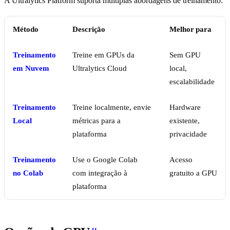
A Ultralytics Platform suporta múltiplas abordagens de treinamento:
Método
Descrição
Melhor para
Treinamento
Treine em GPUs da
Sem GPU
em Nuvem
Ultralytics Cloud
local,
escalabilidade
Treinamento
Treine localmente, envie
Hardware
Local
métricas para a
existente,
plataforma
privacidade
Treinamento
Use o Google Colab
Acesso
no Colab
com integração à
gratuito a GPU
plataforma