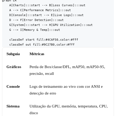
graph LR

    A[Charts]:::start --> B[Loss Curves]:::out

    A --> C[Performance Metrics]:::out

    D[Console]:::start --> E[Live Logs]:::out

    D --> F[Error Detection]:::out

    G[System]:::start --> H[GPU Utilization]:::out

    G --> I[Memory & Temp]:::out

    classDef start fill:#4CAF50,color:#fff

    classDef out fill:#9C27B0,color:#fff
Subguia
Métricas
Gráficos
Perda de Box/classe/DFL, mAP50, mAP50-95,
precisão, recall
Console
Logs de treinamento ao vivo com cor ANSI e
detecção de erro
Sistema
Utilização da GPU, memória, temperatura, CPU,
disco