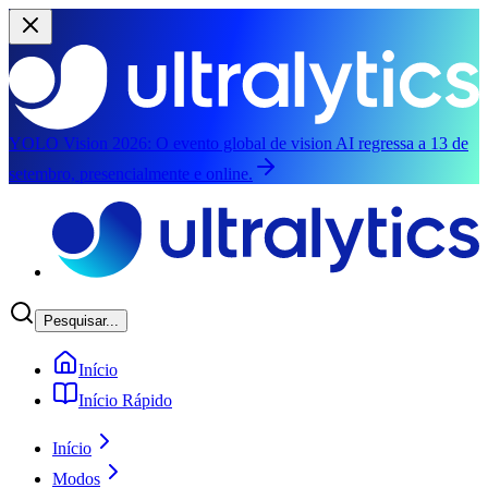
YOLO Vision 2026:
O evento global de vision AI regressa a 13 de
setembro, presencialmente e online.
Saltar para o conteúdo principal
Pesquisar...
Início
Início Rápido
Início
Modos