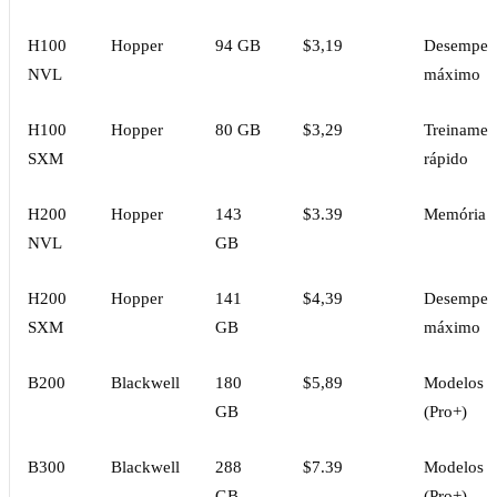
H100
Hopper
94 GB
$3,19
Desempen
NVL
máximo
H100
Hopper
80 GB
$3,29
Treinamen
SXM
rápido
H200
Hopper
143
$3.39
Memória 
NVL
GB
H200
Hopper
141
$4,39
Desempen
SXM
GB
máximo
B200
Blackwell
180
$5,89
Modelos g
GB
(Pro+)
B300
Blackwell
288
$7.39
Modelos m
GB
(Pro+)