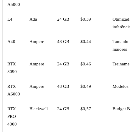
A5000
L4
Ada
24 GB
$0.39
Otimizada
inferência
A40
Ampere
48 GB
$0.44
Tamanhos 
maiores
RTX
Ampere
24 GB
$0.46
Treinamen
3090
RTX
Ampere
48 GB
$0.49
Modelos g
A6000
RTX
Blackwell
24 GB
$0,57
Budget Bl
PRO
4000