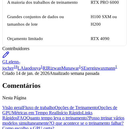
A maioria dos trabalhos de treinamento
RTX PRO 6000
Grandes conjuntos de dados ou
H100 SXM ou
tamanhos de lote
H200
Orçamento limitado
RTX 4090
Contribuidores
GL
glenn-
18
1
1
1
jocher
LA
laodouya
RI
RizwanMunawar
SE
sergiuwaxmann
Criado
14 de jan. de 2026
Atualizado
semana passada
Comentários
Nesta Página
Visão geral
Fluxo de trabalho
Opções de Treinamento
Opções de
GPU
Métricas em Tempo Real
Início Rápido
Links
Rápidos
FAQ
Quanto tempo leva o treinamento?
Posso treinar vários
modelos simultaneamente?
O que acontece se o treinamento falhar?
Como escolho a GPU certa?