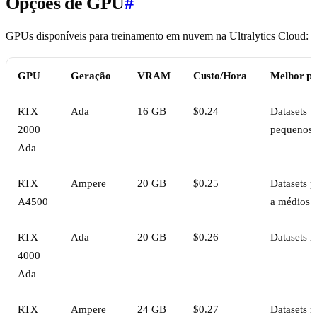
Opções de GPU
#
GPUs disponíveis para treinamento em nuvem na Ultralytics Cloud:
GPU
Geração
VRAM
Custo/Hora
Melhor p
RTX
Ada
16 GB
$0.24
Datasets
2000
pequenos, 
Ada
RTX
Ampere
20 GB
$0.25
Datasets 
A4500
a médios
RTX
Ada
20 GB
$0.26
Datasets 
4000
Ada
RTX
Ampere
24 GB
$0.27
Datasets 