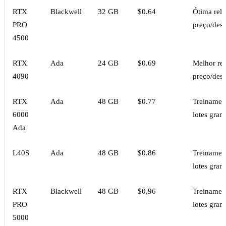
RTX
Blackwell
32 GB
$0.64
Ótima rel
PRO
preço/de
4500
RTX
Ada
24 GB
$0.69
Melhor re
4090
preço/de
RTX
Ada
48 GB
$0.77
Treinamen
6000
lotes gran
Ada
L40S
Ada
48 GB
$0.86
Treinamen
lotes gran
RTX
Blackwell
48 GB
$0,96
Treinamen
PRO
lotes gran
5000