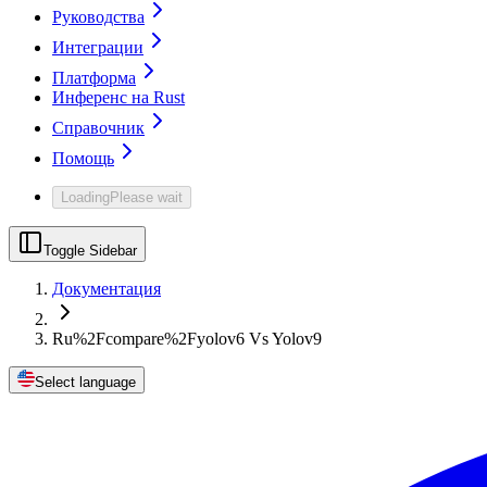
Руководства
Интеграции
Платформа
Инференс на Rust
Справочник
Помощь
Loading
Please wait
Toggle Sidebar
Документация
Ru%2Fcompare%2Fyolov6 Vs Yolov9
Select language