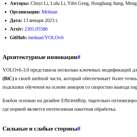
Авторы:
Chuyi Li, Lulu Li, Yifei Geng, Hongliang Jiang, Me
Организация:
Meituan
Дата:
13 января 2023 г.
Arxiv:
2301.05586
GitHub:
meituan/YOLOv6
Архитектурные инновации
#
YOLOv6-3.0 представила несколько ключевых модификаций дл
(BiC)
в своей шейной части, который обеспечивает более точн
подсказки обучения на основе анкоров со скоростью вывода па
Бэкбон основан на дизайне EfficientRep, тщательно оптимизи
где нормой является интенсивная пакетная обработка.
Сильные и слабые стороны
#